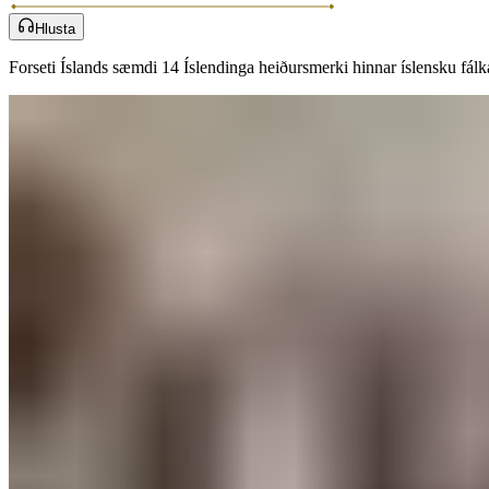
Hlusta
Forseti Íslands sæmdi 14 Íslendinga heiðursmerki hinnar íslensku fálkaorðu við hátíðlega athöfn á Bessastöðum á þjóðhátíðardaginn.​​​​‌ ‍ ​‍​‍‌‍ ‌ ​‍‌‍‍‌‌‍‌ ‌‍‍‌‌‍ ‍​‍​‍​ ‍‍​‍​‍‌ ​ ‌‍​‌‌‍ ‍‌‍‍‌‌ ‌​‌ ‍‌​‍ ‍‌‍‍‌‌‍ ​‍​‍​‍ ​​‍​‍‌‍‍​‌ ​‍‌‍‌‌‌‍‌‍​‍​‍​ ‍‍​‍​‍‌‍‍​‌ ‌​‌ ‌​‌ ​​‌ ​ ​‍ ​‍ ‌‍‌‍‌‍ ‌ ​‍‌ ​ ‌‍‌‌‌ ‌​‌‍‍‌​‍ ‌‌‍‍‌‌ ​ ‌‍ ​‌‍​‌‌‍ ‍‌‍‌​‌ ​ ​‍ ‍‌ ‌‍‌‍‌‌‌ ​‍‌‍​ ‌‍‌‌‌‍ ​​‍ ‍‌‍​‌‌ ​​‌ ​​​‍ ‌ ​ ‌ ‌​‌ ‌‌‌‍‌​‌‍‍‌‌‍ ​‍ ‌‍‍‌‌‍ ‍‌ ‌​‌‍‌‌‌‍ ‍‌ ‌​​‍ ‌‍‌‌‌‍‌​‌‍‍‌‌ ‌​​‍ ‌‍ ‌‌‍ ‌‍‌​‌‍‌‌​ ‌‌ ​​‌ ​‍‌‍‌‌‌ ​ ‌‍‌‌‌‍ ‍‌ ‌​‌‍​‌‌ ‌​‌‍‍‌‌‍ ‌‍ ‍​ ‍ ‌‍‍‌‌‍‌​​ ‌​ ‌​‌‍​‍​ ‌‍​ ‌ ​ ‍‌​ ​ ​ ‌​​ ‌ ​‍ ‌‌‍‌​‌‍​‌​ ‌‌‌‍‌‌​‍ ‌​ ‌​‌‍‌‍‌‍​‍​ ‌‍​‍ ‌​ ‍​​ ‌ ​ ​‍‌‍​ ​‍ ‌​ ‍‌‌‍‌‍​ ​‌​ ‌‌​ ‌​‌‍‌‌​ ‌ ‌‍​‍‌‍​‍‌‍​‌‌‍‌‍‌‍​‌​ ‍ ‌ ‌​‌ ‍‌‌ ​​‌‍‌‌​ ‌‌ ​​‌‍​‌‌‍‌ ‌‍‌‌​ ‍ ‌ ​​‌‍​‌‌ ‌​‌‍‍​​ ‌‌ ​​‌‍​‌‌‍‌ ‌‍‌‌‌​​‍‌ ‌‌‌‍‍‌‌‍ ​‌‍‌​‌‍‌‌‌ ​‍​‍‌‌​ ‌‌‌​​‍‌‌ ‌‍‍ ‌‍‌‌‌ ‍‌​‍‌‌​ ​ ‌​‌​​‍‌‌​ ​ ‌​‌​​‍‌‌​ ​‍​ ​‍‌‍‌‌​ ​​​ ‍​‌‍‌‍‌‍​‌‌‍​‌‌‍‌‌‌‍‌​​ ‌ ​ ​‍​ ‌ ​ ​​​‍‌‌​ ​‍​ ​‍​‍‌‌​ ‌‌‌​‌​​‍ ‍‌ ​‍‌‍‍‌‌‍​ ‌‍‍​‌‌‌​‌‍‌‌‌ ‍​‌ ‌​​‍‌‌​ ‌‌‌​​‍‌‌ ‌‍‍ ‌‍‌‌‌ ‍‌​‍‌‌​ ​ ‌​‌​​‍‌‌​ ​ ‌​‌​​‍‌‌​ ​‍​ ​‍‌‍​‍​ ‍‌​ ‌ ​ ‌‌‌‍​‌​ ‍‌​ ​​​ ‍​​ ‌‍​ ‍​​ ​‍‌‍​ ​‍‌‌​ ​‍​ ​‍​‍‌‌​ ‌‌‌​‌​​‍ ‍‌‍​ ‌‍‍​‌‍‍‌‌‍ ​‌‍‌​‌ ​‍‌‍‌‌‌‍ ‍​‍‌‌​ ‌‌‌​​‍‌‌ ‌‍‍ ‌‍‌‌‌ ‍‌​‍‌‌​ ​ ‌​‌​​‍‌‌​ ​ ‌​‌​​‍‌‌​ ​‍​ ​‍‌‍‌‌‌‍​‍​ ‌​‌‍​‍​ ​ ​ ​‌​ ‍‌​ ‌ ​ ‍‌​ ‌ ​ ​ ​ ​​​‍