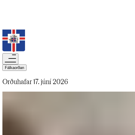
Leita
Fálkaorðan​​​​‌ ‍ ​‍​‍‌‍ ‌ ​‍‌‍‍‌‌‍‌ ‌‍‍‌‌‍ ‍​‍​‍​ ‍‍​‍​‍‌ ​ ‌‍​‌‌‍ ‍‌‍‍‌‌ ‌​‌ ‍‌​‍ ‍‌‍‍‌‌‍ ​‍​‍​‍ ​​‍​‍‌‍‍​‌ ​‍‌‍‌‌‌‍‌‍​‍​‍​ ‍‍​‍​‍‌‍‍​‌ ‌​‌ ‌​‌ ​​‌ ​ ​‍ ​‍ ‌‍‌‍‌‍ ‌ ​‍‌ ​ ‌‍‌‌‌ ‌​‌‍‍‌​‍ ‌‌‍‍‌‌ ​ ‌‍ ​‌‍​‌‌‍ ‍‌‍‌​‌ ​ ​‍ ‍‌ ‌‍‌‍‌‌‌ ​‍‌‍​ ‌‍‌‌‌‍ ​​‍ ‍‌‍​‌‌ ​​‌ ​​​‍ ‌ ​ ‌ ‌​‌ ‌‌‌‍‌​‌‍‍‌‌‍ ​‍ ‌‍‍‌‌‍ ‍‌ ‌​‌‍‌‌‌‍ ‍‌ ‌​​‍ ‌‍‌‌‌‍‌​‌‍‍‌‌ ‌​​‍ ‌‍ ‌‌‍ ‌‍‌​‌‍‌‌​ ‌‌ ​​‌ ​‍‌‍‌‌‌ ​ ‌‍‌‌‌‍ ‍‌ ‌​‌‍​‌‌ ‌​‌‍‍‌‌‍ ‌‍ ‍​ ‍ ‌‍‍‌‌‍‌​​ ‌​ ‍​​ ‌‍​ ​‌​ ‌‍​ ‌ ​ ​​​ ‍‌​ ‌‍​‍ ‌​ ​‌‌‍​‌‌‍​‍‌‍​‍​‍ ‌​ ‌​‌‍‌‍​ ​ ​ ‍​​‍ ‌​ ‍‌​ ‌‍‌‍​‌​ ‌ ​‍ ‌​ ‍​​ ​ ‌‍​‌‌‍​‌‌‍​‌​ ​‍​ ‌‍​ ‍​​ ​‍‌‍‌‌​ ‌ ‌‍‌​​ ‍ ‌ ‌​‌ ‍‌‌ ​​‌‍‌‌​ ‌‌ ‌​‌‍​‌‌‍‌ ​ ‍ ‌ ​​‌‍​‌‌ ‌​‌‍‍​​ ‌‌ ‌​‌‍‍‌‌ ‌​‌‍ ​‌‍‌‌​ ‌‍​‍‌‍​‌‌ ​ ‌‍‌‌‌‌‌‌‌ ​‍‌‍ ​​ ‌‌‍‍​‌ ‌​‌ ‌​‌ ​​‌ ​ ​‍‌‌​ ​‍‌​‌‍​‍‌‌​ ​‍‌​‌‍‌‍‌‍‌‍ ‌ ​‍‌ ​ ‌‍‌‌‌ ‌​‌‍‍‌​‍ ‌‌‍‍‌‌ ​ ‌‍ ​‌‍​‌‌‍ ‍‌‍‌​‌ ​ ​‍ ‍‌ ‌‍‌‍‌‌‌ ​‍‌‍​ ‌‍‌‌‌‍ ​​‍ ‍‌‍​‌‌ ​​‌ ​​​‍‌‌​ ​‍‌​‌‍‌ ​ ‌ ‌​‌ ‌‌‌‍‌​‌‍‍‌‌‍ ​‍‌‍‌‍‍‌‌‍‌​​ ‌​ ‍​​ ‌‍​ ​‌​ ‌‍​ ‌ ​ ​​​ ‍‌​ ‌‍​‍ ‌​ ​‌‌‍​‌‌‍​‍‌‍​‍​‍ ‌​ ‌​‌‍‌‍​ ​ ​ ‍​​‍ ‌​ ‍‌​ ‌‍‌‍​‌​ ‌ ​‍ ‌​ ‍​​ ​ ‌‍​‌‌‍​‌‌‍​‌​ ​‍​ ‌‍​ ‍​​ ​‍‌‍‌‌​ ‌ ‌‍‌​​‍‌‍‌ ‌​‌ ‍‌‌ ​​‌‍‌‌​ ‌‌ ‌​‌‍​‌‌‍‌ ​‍‌‍‌ ​​‌‍​‌‌ ‌​‌‍‍​​ ‌‌ ‌​‌‍‍‌‌ ‌​‌‍ ​‌‍‌‌​‍‌‍‌ ​​‌‍‌‌‌ ​‍‌ ​ ‌ ​​‌‍‌‌‌‍​ ‌ ‌​‌‍‍‌‌ ‌‍‌‍‌‌​ ‌‌ ​​‌ ‌‌‌‍​‍‌‍ ​‌‍‍‌‌ ​ ‌‍‍​‌‍‌‌‌‍‌​​‍​‍‌ ‌
Orðuhafar 17. júní 2026​​​​‌ ‍ ​‍​‍‌‍ ‌ ​‍‌‍‍‌‌‍‌ ‌‍‍‌‌‍ ‍​‍​‍​ ‍‍​‍​‍‌ ​ ‌‍​‌‌‍ ‍‌‍‍‌‌ ‌​‌ ‍‌​‍ ‍‌‍‍‌‌‍ ​‍​‍​‍ ​​‍​‍‌‍‍​‌ ​‍‌‍‌‌‌‍‌‍​‍​‍​ ‍‍​‍​‍‌‍‍​‌ ‌​‌ ‌​‌ ​​‌ ​ ​‍ ​‍ ‌‍‌‍‌‍ ‌ ​‍‌ ​ ‌‍‌‌‌ ‌​‌‍‍‌​‍ ‌‌‍‍‌‌ ​ ‌‍ ​‌‍​‌‌‍ ‍‌‍‌​‌ ​ ​‍ ‍‌ ‌‍‌‍‌‌‌ ​‍‌‍​ ‌‍‌‌‌‍ ​​‍ ‍‌‍​‌‌ ​​‌ ​​​‍ ‌ ​ ‌ ‌​‌ ‌‌‌‍‌​‌‍‍‌‌‍ ​‍ ‌‍‍‌‌‍ ‍‌ ‌​‌‍‌‌‌‍ ‍‌ ‌​​‍ ‌‍‌‌‌‍‌​‌‍‍‌‌ ‌​​‍ ‌‍ ‌‌‍ ‌‍‌​‌‍‌‌​ ‌‌ ​​‌ ​‍‌‍‌‌‌ ​ ‌‍‌‌‌‍ ‍‌ ‌​‌‍​‌‌ ‌​‌‍‍‌‌‍ ‌‍ ‍​ ‍ ‌‍‍‌‌‍‌​​ ‌​ ‌​‌‍​‍​ ‌‍​ ‌ ​ ‍‌​ ​ ​ ‌​​ ‌ ​‍ ‌‌‍‌​‌‍​‌​ ‌‌‌‍‌‌​‍ ‌​ ‌​‌‍‌‍‌‍​‍​ ‌‍​‍ ‌​ ‍​​ ‌ ​ ​‍‌‍​ ​‍ ‌​ ‍‌‌‍‌‍​ ​‌​ ‌‌​ ‌​‌‍‌‌​ ‌ ‌‍​‍‌‍​‍‌‍​‌‌‍‌‍‌‍​‌​ ‍ ‌ ‌​‌ ‍‌‌ ​​‌‍‌‌​ ‌‌ ​​‌‍​‌‌‍‌ ‌‍‌‌​ ‍ ‌ ​​‌‍​‌‌ ‌​‌‍‍​​ ‌‌ ​​‌‍​‌‌‍‌ ‌‍‌‌‌​​‍‌ ‌‌‌‍‍‌‌‍ ​‌‍‌​‌‍‌‌‌ ​‍​‍‌‌​ ‌‌‌​​‍‌‌ ‌‍‍ ‌‍‌‌‌ ‍‌​‍‌‌​ ​ ‌​‌​​‍‌‌​ ​ ‌​‌​​‍‌‌​ ​‍​ ​‍‌‍‌‌​ ​​​ ‍​‌‍‌‍‌‍​‌‌‍​‌‌‍‌‌‌‍‌​​ ‌ ​ ​‍​ ‌ ​ ​​​‍‌‌​ ​‍​ ​‍​‍‌‌​ ‌‌‌​‌​​‍ ‍‌ ‌​‌‍‍‌‌ ‌​‌‍ ​‌‍‌‌​ ‌‍​‍‌‍​‌‌ ​ ‌‍‌‌‌‌‌‌‌ ​‍‌‍ ​​ ‌‌‍‍​‌ ‌​‌ ‌​‌ ​​‌ ​ ​‍‌‌​ ​‍‌​‌‍​‍‌‌​ ​‍‌​‌‍‌‍‌‍‌‍ ‌ ​‍‌ ​ ‌‍‌‌‌ ‌​‌‍‍‌​‍ ‌‌‍‍‌‌ ​ ‌‍ ​‌‍​‌‌‍ ‍‌‍‌​‌ ​ ​‍ ‍‌ ‌‍‌‍‌‌‌ ​‍‌‍​ ‌‍‌‌‌‍ ​​‍ ‍‌‍​‌‌ ​​‌ ​​​‍‌‌​ ​‍‌​‌‍‌ ​ ‌ ‌​‌ ‌‌‌‍‌​‌‍‍‌‌‍ ​‍‌‍‌‍‍‌‌‍‌​​ ‌​ ‌​‌‍​‍​ ‌‍​ ‌ ​ ‍‌​ ​ ​ ‌​​ ‌ ​‍ ‌‌‍‌​‌‍​‌​ ‌‌‌‍‌‌​‍ ‌​ ‌​‌‍‌‍‌‍​‍​ ‌‍​‍ ‌​ ‍​​ ‌ ​ ​‍‌‍​ ​‍ ‌​ ‍‌‌‍‌‍​ ​‌​ ‌‌​ ‌​‌‍‌‌​ ‌ ‌‍​‍‌‍​‍‌‍​‌‌‍‌‍‌‍​‌​‍‌‍‌ ‌​‌ ‍‌‌ ​​‌‍‌‌​ ‌‌ ​​‌‍​‌‌‍‌ ‌‍‌‌​‍‌‍‌ ​​‌‍​‌‌ ‌​‌‍‍​​ ‌‌ ​​‌‍​‌‌‍‌ ‌‍‌‌‌​​‍‌ ‌‌‌‍‍‌‌‍ ​‌‍‌​‌‍‌‌‌ ​‍​‍‌‌​ ‌‌‌​​‍‌‌ ‌‍‍ ‌‍‌‌‌ ‍‌​‍‌‌​ ​ ‌​‌​​‍‌‌​ ​ ‌​‌​​‍‌‌​ ​‍​ ​‍‌‍‌‌​ ​​​ ‍​‌‍‌‍‌‍​‌‌‍​‌‌‍‌‌‌‍‌​​ ‌ ​ ​‍​ ‌ ​ ​​​‍‌‌​ ​‍​ ​‍​‍‌‌​ ‌‌‌​‌​​‍ ‍‌ ‌​‌‍‍‌‌ ‌​‌‍ ​‌‍‌‌​‍‌‍‌ ​​‌‍‌‌‌ ​‍‌ ​ ‌ ​​‌‍‌‌‌‍​ ‌ ‌​‌‍‍‌‌ ‌‍‌‍‌‌​ ‌‌ ​​‌ ‌‌‌‍​‍‌‍ ​‌‍‍‌‌ ​ ‌‍‍​‌‍‌‌‌‍‌​​‍​‍‌ ‌