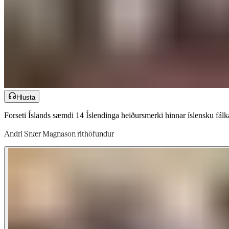
Hlusta
Forseti Íslands sæmdi 14 Íslendinga heiðursmerki hinnar íslensku fálkaorðu við hátíðlega athöfn á Bessastöðum á þjóðhátíðardaginn.​​​​‌ ‍ ​‍​‍‌‍ ‌ ​‍‌‍‍‌‌‍‌ ‌‍‍‌‌‍ ‍​‍​‍​ ‍‍​‍​‍‌ ​ ‌‍​‌‌‍ ‍‌‍‍‌‌ ‌​‌ ‍‌​‍ ‍‌‍‍‌‌‍ ​‍​‍​‍ ​​‍​‍‌‍‍​‌ ​‍‌‍‌‌‌‍‌‍​‍​‍​ ‍‍​‍​‍‌‍‍​‌ ‌​‌ ‌​‌ ​​‌ ​ ​‍ ​‍ ‌‍‌‍‌‍ ‌ ​‍‌ ​ ‌‍‌‌‌ ‌​‌‍‍‌​‍ ‌‌‍‍‌‌ ​ ‌‍ ​‌‍​‌‌‍ ‍‌‍‌​‌ ​ ​‍ ‍‌ ‌‍‌‍‌‌‌ ​‍‌‍​ ‌‍‌‌‌‍ ​​‍ ‍‌‍​‌‌ ​​‌ ​​​‍ ‌ ​ ‌ ‌​‌ ‌‌‌‍‌​‌‍‍‌‌‍ ​‍ ‌‍‍‌‌‍ ‍‌ ‌​‌‍‌‌‌‍ ‍‌ ‌​​‍ ‌‍‌‌‌‍‌​‌‍‍‌‌ ‌​​‍ ‌‍ ‌‌‍ ‌‍‌​‌‍‌‌​ ‌‌ ​​‌ ​‍‌‍‌‌‌ ​ ‌‍‌‌‌‍ ‍‌ ‌​‌‍​‌‌ ‌​‌‍‍‌‌‍ ‌‍ ‍​ ‍ ‌‍‍‌‌‍‌​​ ‌​ ‌​‌‍​‍​ ‌‍​ ‌ ​ ‍‌​ ​ ​ ‌​​ ‌ ​‍ ‌‌‍‌​‌‍​‌​ ‌‌‌‍‌‌​‍ ‌​ ‌​‌‍‌‍‌‍​‍​ ‌‍​‍ ‌​ ‍​​ ‌ ​ ​‍‌‍​ ​‍ ‌​ ‍‌‌‍‌‍​ ​‌​ ‌‌​ ‌​‌‍‌‌​ ‌ ‌‍​‍‌‍​‍‌‍​‌‌‍‌‍‌‍​‌​ ‍ ‌ ‌​‌ ‍‌‌ ​​‌‍‌‌​ ‌‌ ​​‌‍​‌‌‍‌ ‌‍‌‌​ ‍ ‌ ​​‌‍​‌‌ ‌​‌‍‍​​ ‌‌ ​​‌‍​‌‌‍‌ ‌‍‌‌‌​​‍‌ ‌‌‌‍‍‌‌‍ ​‌‍‌​‌‍‌‌‌ ​‍​‍‌‌​ ‌‌‌​​‍‌‌ ‌‍‍ ‌‍‌‌‌ ‍‌​‍‌‌​ ​ ‌​‌​​‍‌‌​ ​ ‌​‌​​‍‌‌​ ​‍​ ​‍‌‍‌‌​ ​​​ ‍​‌‍‌‍‌‍​‌‌‍​‌‌‍‌‌‌‍‌​​ ‌ ​ ​‍​ ‌ ​ ​​​‍‌‌​ ​‍​ ​‍​‍‌‌​ ‌‌‌​‌​​‍ ‍‌ ​‍‌‍‍‌‌‍​ ‌‍‍​‌‌‌​‌‍‌‌‌ ‍​‌ ‌​​‍‌‌​ ‌‌‌​​‍‌‌ ‌‍‍ ‌‍‌‌‌ ‍‌​‍‌‌​ ​ ‌​‌​​‍‌‌​ ​ ‌​‌​​‍‌‌​ ​‍​ ​‍‌‍​‍​ ‍‌​ ‌ ​ ‌‌‌‍​‌​ ‍‌​ ​​​ ‍​​ ‌‍​ ‍​​ ​‍‌‍​ ​‍‌‌​ ​‍​ ​‍​‍‌‌​ ‌‌‌​‌​​‍ ‍‌‍​ ‌‍‍​‌‍‍‌‌‍ ​‌‍‌​‌ ​‍‌‍‌‌‌‍ ‍​‍‌‌​ ‌‌‌​​‍‌‌ ‌‍‍ ‌‍‌‌‌ ‍‌​‍‌‌​ ​ ‌​‌​​‍‌‌​ ​ ‌​‌​​‍‌‌​ ​‍​ ​‍‌‍‌‌‌‍​‍​ ‌​‌‍​‍​ ​ ​ ​‌​ ‍‌​ ‌ ​ ‍‌​ ‌ ​ ​ ​ ​​​‍
Andri Snær Magnason rithöfundur ‍ ​‍​‍‌‍ ‌ ​‍‌‍‍‌‌‍‌ ‌‍‍‌‌‍ ‍​‍​‍​ ‍‍​‍​‍‌ ​ ‌‍​‌‌‍ ‍‌‍‍‌‌ ‌​‌ ‍‌​‍ ‍‌‍‍‌‌‍ ​‍​‍​‍ ​​‍​‍‌‍‍​‌ ​‍‌‍‌‌‌‍‌‍​‍​‍​ ‍‍​‍​‍‌‍‍​‌ ‌​‌ ‌​‌ ​​‌ ​ ​‍ ​‍ ‌‍‌‍‌‍ ‌ ​‍‌ ​ ‌‍‌‌‌ ‌​‌‍‍‌​‍ ‌‌‍‍‌‌ ​ ‌‍ ​‌‍​‌‌‍ ‍‌‍‌​‌ ​ ​‍ ‍‌ ‌‍‌‍‌‌‌ ​‍‌‍​ ‌‍‌‌‌‍ ​​‍ ‍‌‍​‌‌ ​​‌ ​​​‍ ‌ ​ ‌ ‌​‌ ‌‌‌‍‌​‌‍‍‌‌‍ ​‍ ‌‍‍‌‌‍ ‍‌ ‌​‌‍‌‌‌‍ ‍‌ ‌​​‍ ‌‍‌‌‌‍‌​‌‍‍‌‌ ‌​​‍ ‌‍ ‌‌‍ ‌‍‌​‌‍‌‌​ ‌‌ ​​‌ ​‍‌‍‌‌‌ ​ ‌‍‌‌‌‍ ‍‌ ‌​‌‍​‌‌ ‌​‌‍‍‌‌‍ ‌‍ ‍​ ‍ ‌‍‍‌‌‍‌​​ ‌‌‍‌​​ ‍​​ ‌ ​ ‍​‌‍​‍​ ‍​​ ‌ ​ ​‌​‍ ‌​ ‌​​ ‍​​ ​​‌‍‌‍​‍ ‌​ ‌​​ ‌ ‌‍‌‌​ ​​​‍ ‌​ ‍‌‌‍​‌​ ‌‍​ ‍‌​‍ ‌‌‍‌‌​ ‍‌‌‍​ ​ ‍​‌‍‌‌​ ​ ‌‍‌‌​ ​‌​ ​​​ ​‌​ ‌​‌‍‌​​ ‍ ‌ ‌​‌ ‍‌‌ ​​‌‍‌‌​ ‌‌‍ ‍‌‍‌‌‌ ‌ ‌ ​ ​ ‍ ‌ ​​‌‍​‌‌ ‌​‌‍‍​​ ‌‌ ​​‌‍​‌‌‍‌ ‌‍‌‌‌​​‍‌ ‌‌‌‍‍‌‌‍ ​‌‍‌​‌‍‌‌‌ ​‍​‍‌‌​ ‌‌‌​​‍‌‌ ‌‍‍ ‌‍‌‌‌ ‍‌​‍‌‌​ ​ ‌​‌​​‍‌‌​ ​ ‌​‌​​‍‌‌​ ​‍​ ​‍‌‍​‍‌‍​ ​ ​ ‌‍​‌​ ‌‌​ ‌​‌‍​‍​ ‍‌​ ‌‍‌‍‌‌​ ​‌​ ​​​‍‌‌​ ​‍​ ​‍​‍‌‌​ ‌‌‌​‌​​‍ ‍‌‍​ ‌‍ ‌‍ ‍‌ ‌​‌‍‌‌‌‍ ‍‌ ‌​​‍‌‌​ ‌‌‌​​‍‌‌ ‌‍‍ ‌‍‌‌‌ ‍‌​‍‌‌​ ​ ‌​‌​​‍‌‌​ ​ ‌​‌​​‍‌‌​ ​‍​ ​‍‌‍​ ​ ‌​​ ​ ‌‍​‍​ ‍​​ ‌‌​ ​‌​ ​ ‌‍‌‍​ ‌ ​ ‌‌‌‍‌​​‍‌‌​ ​‍​ ​‍​‍‌‌​ ‌‌‌​‌​​‍ ‍‌‍​ ‌‍‍​‌‍‍‌‌‍ ​‌‍‌​‌ ​‍‌‍‌‌‌‍ ‍​‍‌‌​ ‌‌‌​​‍‌‌ ‌‍‍ ‌‍‌‌‌ ‍‌​‍‌‌​ ​ ‌​‌​​‍‌‌​ ​ ‌​‌​​‍‌‌​ ​‍​ ​‍​ ‌‌‌‍‌‌​ ‌ ​ ‌​​ ‌ ​ ‌‍‌‍​ ​ ‌‍​ ‌​​ ‌​‌‍‌‍​ ​‌​‍‌‌​ ​‍​ ​‍​‍‌‌​ ‌‌‌​‌​​‍ ‍‌ ‌​‌‍‌‌‌ ‍​‌ ‌​​ ‌‍​‍‌‍​‌‌ ​ ‌‍‌‌‌‌‌‌‌ ​‍‌‍ ​​ ‌‌‍‍​‌ ‌​‌ ‌​‌ ​​‌ ​ ​‍‌‌​ ​‍‌​‌‍​‍‌‌​ ​‍‌​‌‍‌‍‌‍‌‍ ‌ ​‍‌ ​ ‌‍‌‌‌ ‌​‌‍‍‌​‍ ‌‌‍‍‌‌ ​ ‌‍ ​‌‍​‌‌‍ ‍‌‍‌​‌ ​ ​‍ ‍‌ ‌‍‌‍‌‌‌ ​‍‌‍​ ‌‍‌‌‌‍ ​​‍ ‍‌‍​‌‌ ​​‌ ​​​‍‌‌​ ​‍‌​‌‍‌ ​ ‌ ‌​‌ ‌‌‌‍‌​‌‍‍‌‌‍ ​‍‌‍‌‍‍‌‌‍‌​​ ‌‌‍‌​​ ‍​​ ‌ ​ ‍​‌‍​‍​ ‍​​ ‌ ​ ​‌​‍ ‌​ ‌​​ ‍​​ ​​‌‍‌‍​‍ ‌​ ‌​​ ‌ ‌‍‌‌​ ​​​‍ ‌​ ‍‌‌‍​‌​ ‌‍​ ‍‌​‍ ‌‌‍‌‌​ ‍‌‌‍​ ​ ‍​‌‍‌‌​ ​ ‌‍‌‌​ ​‌​ ​​​ ​‌​ ‌​‌‍‌​​‍‌‍‌ ‌​‌ ‍‌‌ ​​‌‍‌‌​ ‌‌‍ ‍‌‍‌‌‌ ‌ ‌ ​ ​‍‌‍‌ ​​‌‍​‌‌ ‌​‌‍‍​​ ‌‌ ​​‌‍​‌‌‍‌ ‌‍‌‌‌​​‍‌ ‌‌‌‍‍‌‌‍ ​‌‍‌​‌‍‌‌‌ ​‍​‍‌‌​ ‌‌‌​​‍‌‌ ‌‍‍ ‌‍‌‌‌ ‍‌​‍‌‌​ ​ ‌​‌​​‍‌‌​ ​ ‌​‌​​‍‌‌​ ​‍​ ​‍‌‍​‍‌‍​ ​ ​ ‌‍​‌​ ‌‌​ ‌​‌‍​‍​ ‍‌​ ‌‍‌‍‌‌​ ​‌​ ​​​‍‌‌​ ​‍​ ​‍​‍‌‌​ ‌‌‌​‌​​‍ ‍‌‍​ ‌‍ ‌‍ ‍‌ ‌​‌‍‌‌‌‍ ‍‌ ‌​​‍‌‌​ ‌‌‌​​‍‌‌ ‌‍‍ ‌‍‌‌‌ ‍‌​‍‌‌​ ​ ‌​‌​​‍‌‌​ ​ ‌​‌​​‍‌‌​ ​‍​ ​‍‌‍​ ​ ‌​​ ​ ‌‍​‍​ ‍​​ ‌‌​ ​‌​ ​ ‌‍‌‍​ ‌ ​ ‌‌‌‍‌​​‍‌‌​ ​‍​ ​‍​‍‌‌​ ‌‌‌​‌​​‍ ‍‌‍​ ‌‍‍​‌‍‍‌‌‍ ​‌‍‌​‌ ​‍‌‍‌‌‌‍ ‍​‍‌‌​ ‌‌‌​​‍‌‌ ‌‍‍ ‌‍‌‌‌ ‍‌​‍‌‌​ ​ ‌​‌​​‍‌‌​ ​ ‌​‌​​‍‌‌​ ​‍​ ​‍​ ‌‌‌‍‌‌​ ‌ ​ ‌​​ ‌ ​ ‌‍‌‍​ ​ ‌‍​ ‌​​ ‌​‌‍‌‍​ ​‌​‍‌‌​ ​‍​ ​‍​‍‌‌​ ‌‌‌​‌​​‍ ‍‌ ‌​‌‍‌‌‌ ‍​‌ ‌​​‍‌‍‌ ​​‌‍‌‌‌ ​‍‌ ​ ‌ ​​‌‍‌‌‌‍​ ‌ ‌​‌‍‍‌‌ ‌‍‌‍‌‌​ ‌‌ ​​‌ ‌‌‌‍​‍‌‍ ​‌‍‍‌‌ ​ ‌‍‍​‌‍‌‌‌‍‌​​‍​‍‌ ‌​​​​‌ ‍ ​‍​‍‌‍ ‌ ​‍‌‍‍‌‌‍‌ ‌‍‍‌‌‍ ‍​‍​‍​ ‍‍​‍​‍‌ ​ ‌‍​‌‌‍ ‍‌‍‍‌‌ ‌​‌ ‍‌​‍ ‍‌‍‍‌‌‍ ​‍​‍​‍ ​​‍​‍‌‍‍​‌ ​‍‌‍‌‌‌‍‌‍​‍​‍​ ‍‍​‍​‍‌‍‍​‌ ‌​‌ ‌​‌ ​​‌ ​ ​‍ ​‍ ‌‍‌‍‌‍ ‌ ​‍‌ ​ ‌‍‌‌‌ ‌​‌‍‍‌​‍ ‌‌‍‍‌‌ ​ ‌‍ ​‌‍​‌‌‍ ‍‌‍‌​‌ ​ ​‍ ‍‌ ‌‍‌‍‌‌‌ ​‍‌‍​ ‌‍‌‌‌‍ ​​‍ ‍‌‍​‌‌ ​​‌ ​​​‍ ‌ ​ ‌ ‌​‌ ‌‌‌‍‌​‌‍‍‌‌‍ ​‍ ‌‍‍‌‌‍ ‍‌ ‌​‌‍‌‌‌‍ ‍‌ ‌​​‍ ‌‍‌‌‌‍‌​‌‍‍‌‌ ‌​​‍ ‌‍ ‌‌‍ ‌‍‌​‌‍‌‌​ ‌‌ ​​‌ ​‍‌‍‌‌‌ ​ ‌‍‌‌‌‍ ‍‌ ‌​‌‍​‌‌ ‌​‌‍‍‌‌‍ ‌‍ ‍​ ‍ ‌‍‍‌‌‍‌​​ ‌​ ‌​‌‍​‍​ ‌‍​ ‌ ​ ‍‌​ ​ ​ ‌​​ ‌ ​‍ ‌‌‍‌​‌‍​‌​ ‌‌‌‍‌‌​‍ ‌​ ‌​‌‍‌‍‌‍​‍​ ‌‍​‍ ‌​ ‍​​ ‌ ​ ​‍‌‍​ ​‍ ‌​ ‍‌‌‍‌‍​ ​‌​ ‌‌​ ‌​‌‍‌‌​ ‌ ‌‍​‍‌‍​‍‌‍​‌‌‍‌‍‌‍​‌​ ‍ ‌ ‌​‌ ‍‌‌ ​​‌‍‌‌​ ‌‌ ​​‌‍​‌‌‍‌ ‌‍‌‌​ ‍ ‌ ​​‌‍​‌‌ ‌​‌‍‍​​ ‌‌ ​​‌‍​‌‌‍‌ ‌‍‌‌‌​​‍‌ ‌‌‌‍‍‌‌‍ ​‌‍‌​‌‍‌‌‌ ​‍​‍‌‌​ ‌‌‌​​‍‌‌ ‌‍‍ ‌‍‌‌‌ ‍‌​‍‌‌​ ​ ‌​‌​​‍‌‌​ ​ ‌​‌​​‍‌‌​ ​‍​ ​‍‌‍‌‍‌‍‌‍‌‍‌‌‌‍‌‍‌‍‌‍​ ‍​‌‍‌​‌‍‌‍​ ​ ​ ​ ‌‍‌​​ ​‍​‍‌‌​ ​‍​ ​‍​‍‌‌​ ‌‌‌​‌​​‍ ‍‌‍‍​‌‍‌‌‌‍​‌‌‍‌​‌‍‍‌‌‍ ‍‌‍‌ ​ ‌‍​‍‌‍​‌‌ ​ ‌‍‌‌‌‌‌‌‌ ​‍‌‍ ​​ ‌‌‍‍​‌ ‌​‌ ‌​‌ ​​‌ ​ ​‍‌‌​ ​‍‌​‌‍​‍‌‌​ ​‍‌​‌‍‌‍‌‍‌‍ ‌ ​‍‌ ​ ‌‍‌‌‌ ‌​‌‍‍‌​‍ ‌‌‍‍‌‌ ​ ‌‍ ​‌‍​‌‌‍ ‍‌‍‌​‌ ​ ​‍ ‍‌ ‌‍‌‍‌‌‌ ​‍‌‍​ ‌‍‌‌‌‍ ​​‍ ‍‌‍​‌‌ ​​‌ ​​​‍‌‌​ ​‍‌​‌‍‌ ​ ‌ ‌​‌ ‌‌‌‍‌​‌‍‍‌‌‍ ​‍‌‍‌‍‍‌‌‍‌​​ ‌​ ‌​‌‍​‍​ ‌‍​ ‌ ​ ‍‌​ ​ ​ ‌​​ ‌ ​‍ ‌‌‍‌​‌‍​‌​ ‌‌‌‍‌‌​‍ ‌​ ‌​‌‍‌‍‌‍​‍​ ‌‍​‍ ‌​ ‍​​ ‌ ​ ​‍‌‍​ ​‍ ‌​ ‍‌‌‍‌‍​ ​‌​ ‌‌​ ‌​‌‍‌‌​ ‌ ‌‍​‍‌‍​‍‌‍​‌‌‍‌‍‌‍​‌​‍‌‍‌ ‌​‌ ‍‌‌ ​​‌‍‌‌​ ‌‌ ​​‌‍​‌‌‍‌ ‌‍‌‌​‍‌‍‌ ​​‌‍​‌‌ ‌​‌‍‍​​ ‌‌ ​​‌‍​‌‌‍‌ ‌‍‌‌‌​​‍‌ ‌‌‌‍‍‌‌‍ ​‌‍‌​‌‍‌‌‌ ​‍​‍‌‌​ ‌‌‌​​‍‌‌ ‌‍‍ ‌‍‌‌‌ ‍‌​‍‌‌​ ​ ‌​‌​​‍‌‌​ ​ ‌​‌​​‍‌‌​ ​‍​ ​‍‌‍‌‍‌‍‌‍‌‍‌‌‌‍‌‍‌‍‌‍​ ‍​‌‍‌​‌‍‌‍​ ​ ​ ​ ‌‍‌​​ ​‍​‍‌‌​ ​‍​ ​‍​‍‌‌​ ‌‌‌​‌​​‍ ‍‌‍‍​‌‍‌‌‌‍​‌‌‍‌​‌‍‍‌‌‍ ‍‌‍‌ ​‍‌‍‌ ​​‌‍‌‌‌ ​‍‌ ​ ‌ ​​‌‍‌‌‌‍​ ‌ ‌​‌‍‍‌‌ ‌‍‌‍‌‌​ ‌‌ ​​‌ ‌‌‌‍​‍‌‍ ​‌‍‍‌‌ ​ ‌‍‍​‌‍‌‌‌‍‌​​‍​‍‌ ‌