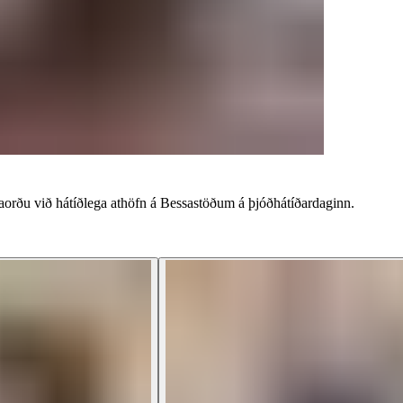
‌‌​ ​‍​ ​‍​‍‌‌​ ‌‌‌​‌​​‍ ‍‌ ‌​‌‍‌‌‌ ‍​‌ ‌​​ ‌‍​‍‌‍​‌‌ ​ ‌‍‌‌‌‌‌‌‌ ​‍‌‍ ​​ ‌‌‍‍​‌ ‌​‌ ‌​‌ ​​‌ ​ ​‍‌‌​ ​‍‌​‌‍​‍‌‌​ ​‍‌​‌‍‌‍‌‍‌‍ ‌ ​‍‌ ​ ‌‍‌‌‌ ‌​‌‍‍‌​‍ ‌‌‍‍‌‌ ​ ‌‍ ​‌‍​‌‌‍ ‍‌‍‌​‌ ​ ​‍ ‍‌ ‌‍‌‍‌‌‌ ​‍‌‍​ ‌‍‌‌‌‍ ​​‍ ‍‌‍​‌‌ ​​‌ ​​​‍‌‌​ ​‍‌​‌‍‌ ​ ‌ ‌​‌ ‌‌‌‍‌​‌‍‍‌‌‍ ​‍‌‍‌‍‍‌‌‍‌​​ ‌​ ‌​‌‍​‍​ ‌‍​ ‌ ​ ‍‌​ ​ ​ ‌​​ ‌ ​‍ ‌‌‍‌​‌‍​‌​ ‌‌‌‍‌‌​‍ ‌​ ‌​‌‍‌‍‌‍​‍​ ‌‍​‍ ‌​ ‍​​ ‌ ​ ​‍‌‍​ ​‍ ‌​ ‍‌‌‍‌‍​ ​‌​ ‌‌​ ‌​‌‍‌‌​ ‌ ‌‍​‍‌‍​‍‌‍​‌‌‍‌‍‌‍​‌​‍‌‍‌ ‌​‌ ‍‌‌ ​​‌‍‌‌​ ‌‌ ​​‌‍​‌‌‍‌ ‌‍‌‌​‍‌‍‌ ​​‌‍​‌‌ ‌​‌‍‍​​ ‌‌ ​​‌‍​‌‌‍‌ ‌‍‌‌‌​​‍‌ ‌‌‌‍‍‌‌‍ ​‌‍‌​‌‍‌‌‌ ​‍​‍‌‌​ ‌‌‌​​‍‌‌ ‌‍‍ ‌‍‌‌‌ ‍‌​‍‌‌​ ​ ‌​‌​​‍‌‌​ ​ ‌​‌​​‍‌‌​ ​‍​ ​‍‌‍‌‌​ ​​​ ‍​‌‍‌‍‌‍​‌‌‍​‌‌‍‌‌‌‍‌​​ ‌ ​ ​‍​ ‌ ​ ​​​‍‌‌​ ​‍​ ​‍​‍‌‌​ ‌‌‌​‌​​‍ ‍‌ ​‍‌‍‍‌‌‍​ ‌‍‍​‌‌‌​‌‍‌‌‌ ‍​‌ ‌​​‍‌‌​ ‌‌‌​​‍‌‌ ‌‍‍ ‌‍‌‌‌ ‍‌​‍‌‌​ ​ ‌​‌​​‍‌‌​ ​ ‌​‌​​‍‌‌​ ​‍​ ​‍‌‍​‍​ ‍‌​ ‌ ​ ‌‌‌‍​‌​ ‍‌​ ​​​ ‍​​ ‌‍​ ‍​​ ​‍‌‍​ ​‍‌‌​ ​‍​ ​‍​‍‌‌​ ‌‌‌​‌​​‍ ‍‌‍​ ‌‍‍​‌‍‍‌‌‍ ​‌‍‌​‌ ​‍‌‍‌‌‌‍ ‍​‍‌‌​ ‌‌‌​​‍‌‌ ‌‍‍ ‌‍‌‌‌ ‍‌​‍‌‌​ ​ ‌​‌​​‍‌‌​ ​ ‌​‌​​‍‌‌​ ​‍​ ​‍‌‍‌‌‌‍​‍​ ‌​‌‍​‍​ ​ ​ ​‌​ ‍‌​ ‌ ​ ‍‌​ ‌ ​ ​ ​ ​​​‍‌‌​ ​‍​ ​‍​‍‌‌​ ‌‌‌​‌​​‍ ‍‌ ‌​‌‍‌‌‌ ‍​‌ ‌​​‍‌‍‌ ​​‌‍‌‌‌ ​‍‌ ​ ‌ ​​‌‍‌‌‌‍​ ‌ ‌​‌‍‍‌‌ ‌‍‌‍‌‌​ ‌‌ ​​‌ ‌‌‌‍​‍‌‍ ​‌‍‍‌‌ ​ ‌‍‍​‌‍‌‌‌‍‌​​‍​‍‌ ‌