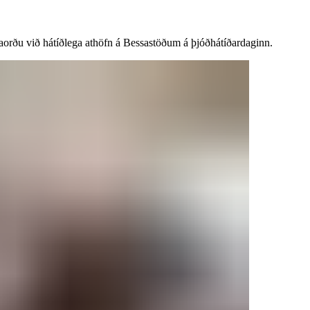
‌‌​ ​‍​ ​‍​‍‌‌​ ‌‌‌​‌​​‍ ‍‌ ‌​‌‍‌‌‌ ‍​‌ ‌​​ ‌‍​‍‌‍​‌‌ ​ ‌‍‌‌‌‌‌‌‌ ​‍‌‍ ​​ ‌‌‍‍​‌ ‌​‌ ‌​‌ ​​‌ ​ ​‍‌‌​ ​‍‌​‌‍​‍‌‌​ ​‍‌​‌‍‌‍‌‍‌‍ ‌ ​‍‌ ​ ‌‍‌‌‌ ‌​‌‍‍‌​‍ ‌‌‍‍‌‌ ​ ‌‍ ​‌‍​‌‌‍ ‍‌‍‌​‌ ​ ​‍ ‍‌ ‌‍‌‍‌‌‌ ​‍‌‍​ ‌‍‌‌‌‍ ​​‍ ‍‌‍​‌‌ ​​‌ ​​​‍‌‌​ ​‍‌​‌‍‌ ​ ‌ ‌​‌ ‌‌‌‍‌​‌‍‍‌‌‍ ​‍‌‍‌‍‍‌‌‍‌​​ ‌​ ‌​‌‍​‍​ ‌‍​ ‌ ​ ‍‌​ ​ ​ ‌​​ ‌ ​‍ ‌‌‍‌​‌‍​‌​ ‌‌‌‍‌‌​‍ ‌​ ‌​‌‍‌‍‌‍​‍​ ‌‍​‍ ‌​ ‍​​ ‌ ​ ​‍‌‍​ ​‍ ‌​ ‍‌‌‍‌‍​ ​‌​ ‌‌​ ‌​‌‍‌‌​ ‌ ‌‍​‍‌‍​‍‌‍​‌‌‍‌‍‌‍​‌​‍‌‍‌ ‌​‌ ‍‌‌ ​​‌‍‌‌​ ‌‌ ​​‌‍​‌‌‍‌ ‌‍‌‌​‍‌‍‌ ​​‌‍​‌‌ ‌​‌‍‍​​ ‌‌ ​​‌‍​‌‌‍‌ ‌‍‌‌‌​​‍‌ ‌‌‌‍‍‌‌‍ ​‌‍‌​‌‍‌‌‌ ​‍​‍‌‌​ ‌‌‌​​‍‌‌ ‌‍‍ ‌‍‌‌‌ ‍‌​‍‌‌​ ​ ‌​‌​​‍‌‌​ ​ ‌​‌​​‍‌‌​ ​‍​ ​‍‌‍‌‌​ ​​​ ‍​‌‍‌‍‌‍​‌‌‍​‌‌‍‌‌‌‍‌​​ ‌ ​ ​‍​ ‌ ​ ​​​‍‌‌​ ​‍​ ​‍​‍‌‌​ ‌‌‌​‌​​‍ ‍‌ ​‍‌‍‍‌‌‍​ ‌‍‍​‌‌‌​‌‍‌‌‌ ‍​‌ ‌​​‍‌‌​ ‌‌‌​​‍‌‌ ‌‍‍ ‌‍‌‌‌ ‍‌​‍‌‌​ ​ ‌​‌​​‍‌‌​ ​ ‌​‌​​‍‌‌​ ​‍​ ​‍‌‍​‍​ ‍‌​ ‌ ​ ‌‌‌‍​‌​ ‍‌​ ​​​ ‍​​ ‌‍​ ‍​​ ​‍‌‍​ ​‍‌‌​ ​‍​ ​‍​‍‌‌​ ‌‌‌​‌​​‍ ‍‌‍​ ‌‍‍​‌‍‍‌‌‍ ​‌‍‌​‌ ​‍‌‍‌‌‌‍ ‍​‍‌‌​ ‌‌‌​​‍‌‌ ‌‍‍ ‌‍‌‌‌ ‍‌​‍‌‌​ ​ ‌​‌​​‍‌‌​ ​ ‌​‌​​‍‌‌​ ​‍​ ​‍‌‍‌‌‌‍​‍​ ‌​‌‍​‍​ ​ ​ ​‌​ ‍‌​ ‌ ​ ‍‌​ ‌ ​ ​ ​ ​​​‍‌‌​ ​‍​ ​‍​‍‌‌​ ‌‌‌​‌​​‍ ‍‌ ‌​‌‍‌‌‌ ‍​‌ ‌​​‍‌‍‌ ​​‌‍‌‌‌ ​‍‌ ​ ‌ ​​‌‍‌‌‌‍​ ‌ ‌​‌‍‍‌‌ ‌‍‌‍‌‌​ ‌‌ ​​‌ ‌‌‌‍​‍‌‍ ​‌‍‍‌‌ ​ ‌‍‍​‌‍‌‌‌‍‌​​‍​‍‌ ‌