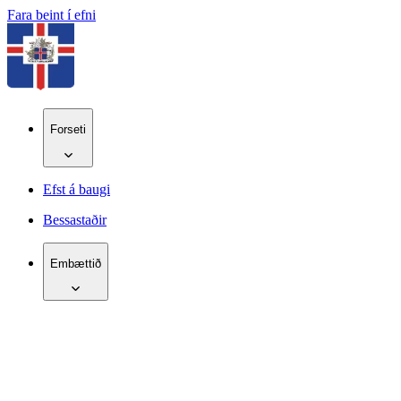
Fara beint í efni
Forseti
Efst á baugi
Bessastaðir
Embættið
IS
EN