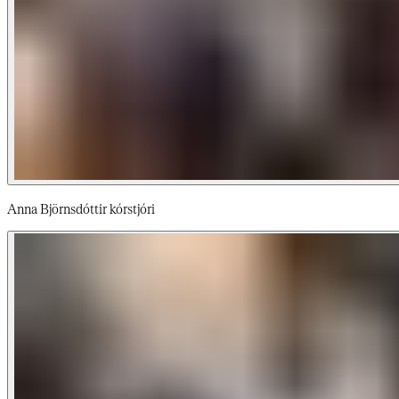
Anna Björnsdóttir kórstjóri ‌‍‍‌‌‍ ‍​‍​‍​ ‍‍​‍​‍‌ ​ ‌‍​‌‌‍ ‍‌‍‍‌‌ ‌​‌ ‍‌​‍ ‍‌‍‍‌‌‍ ​‍​‍​‍ ​​‍​‍‌‍‍​‌ ​‍‌‍‌‌‌‍‌‍​‍​‍​ ‍‍​‍​‍‌‍‍​‌ ‌​‌ ‌​‌ ​​‌ ​ ​‍ ​‍ ‌‍‌‍‌‍ ‌ ​‍‌ ​ ‌‍‌‌‌ ‌​‌‍‍‌​‍ ‌‌‍‍‌‌ ​ ‌‍ ​‌‍​‌‌‍ ‍‌‍‌​‌ ​ ​‍ ‍‌ ‌‍‌‍‌‌‌ ​‍‌‍​ ‌‍‌‌‌‍ ​​‍ ‍‌‍​‌‌ ​​‌ ​​​‍ ‌ ​ ‌ ‌​‌ ‌‌‌‍‌​‌‍‍‌‌‍ ​‍ ‌‍‍‌‌‍ ‍‌ ‌​‌‍‌‌‌‍ ‍‌ ‌​​‍ ‌‍‌‌‌‍‌​‌‍‍‌‌ ‌​​‍ ‌‍ ‌‌‍ ‌‍‌​‌‍‌‌​ ‌‌ ​​‌ ​‍‌‍‌‌‌ ​ ‌‍‌‌‌‍ ‍‌ ‌​‌‍​‌‌ ‌​‌‍‍‌‌‍ ‌‍ ‍​ ‍ ‌‍‍‌‌‍‌​​ ‌‌‍‌​​ ‍​​ ‌ ​ ‍​‌‍​‍​ ‍​​ ‌ ​ ​‌​‍ ‌​ ‌​​ ‍​​ ​​‌‍‌‍​‍ ‌​ ‌​​ ‌ ‌‍‌‌​ ​​​‍ ‌​ ‍‌‌‍​‌​ ‌‍​ ‍‌​‍ ‌‌‍‌‌​ ‍‌‌‍​ ​ ‍​‌‍‌‌​ ​ ‌‍‌‌​ ​‌​ ​​​ ​‌​ ‌​‌‍‌​​ ‍ ‌ ‌​‌ ‍‌‌ ​​‌‍‌‌​ ‌‌‍ ‍‌‍‌‌‌ ‌ ‌ ​ ​ ‍ ‌ ​​‌‍​‌‌ ‌​‌‍‍​​ ‌‌ ​​‌‍​‌‌‍‌ ‌‍‌‌‌​​‍‌ ‌‌‌‍‍‌‌‍ ​‌‍‌​‌‍‌‌‌ ​‍​‍‌‌​ ‌‌‌​​‍‌‌ ‌‍‍ ‌‍‌‌‌ ‍‌​‍‌‌​ ​ ‌​‌​​‍‌‌​ ​ ‌​‌​​‍‌‌​ ​‍​ ​‍‌‍​‍‌‍​ ​ ​ ‌‍​‌​ ‌‌​ ‌​‌‍​‍​ ‍‌​ ‌‍‌‍‌‌​ ​‌​ ​​​‍‌‌​ ​‍​ ​‍​‍‌‌​ ‌‌‌​‌​​‍ ‍‌‍​ ‌‍ ‌‍ ‍‌ ‌​‌‍‌‌‌‍ ‍‌ ‌​​‍‌‌​ ‌‌‌​​‍‌‌ ‌‍‍ ‌‍‌‌‌ ‍‌​‍‌‌​ ​ ‌​‌​​‍‌‌​ ​ ‌​‌​​‍‌‌​ ​‍​ ​‍‌‍​ ​ ‌​​ ​ ‌‍​‍​ ‍​​ ‌‌​ ​‌​ ​ ‌‍‌‍​ ‌ ​ ‌‌‌‍‌​​‍‌‌​ ​‍​ ​‍​‍‌‌​ ‌‌‌​‌​​‍ ‍‌‍​ ‌‍‍​‌‍‍‌‌‍ ​‌‍‌​‌ ​‍‌‍‌‌‌‍ ‍​‍‌‌​ ‌‌‌​​‍‌‌ ‌‍‍ ‌‍‌‌‌ ‍‌​‍‌‌​ ​ ‌​‌​​‍‌‌​ ​ ‌​‌​​‍‌‌​ ​‍​ ​‍​ ‌‌‌‍‌‌​ ‌ ​ ‌​​ ‌ ​ ‌‍‌‍​ ​ ‌‍​ ‌​​ ‌​‌‍‌‍​ ​‌​‍‌‌​ ​‍​ ​‍​‍‌‌​ ‌‌‌​‌​​‍ ‍‌ ‌​‌‍‌‌‌ ‍​‌ ‌​​ ‌‍​‍‌‍​‌‌ ​ ‌‍‌‌‌‌‌‌‌ ​‍‌‍ ​​ ‌‌‍‍​‌ ‌​‌ ‌​‌ ​​‌ ​ ​‍‌‌​ ​‍‌​‌‍​‍‌‌​ ​‍‌​‌‍‌‍‌‍‌‍ ‌ ​‍‌ ​ ‌‍‌‌‌ ‌​‌‍‍‌​‍ ‌‌‍‍‌‌ ​ ‌‍ ​‌‍​‌‌‍ ‍‌‍‌​‌ ​ ​‍ ‍‌ ‌‍‌‍‌‌‌ ​‍‌‍​ ‌‍‌‌‌‍ ​​‍ ‍‌‍​‌‌ ​​‌ ​​​‍‌‌​ ​‍‌​‌‍‌ ​ ‌ ‌​‌ ‌‌‌‍‌​‌‍‍‌‌‍ ​‍‌‍‌‍‍‌‌‍‌​​ ‌‌‍‌​​ ‍​​ ‌ ​ ‍​‌‍​‍​ ‍​​ ‌ ​ ​‌​‍ ‌​ ‌​​ ‍​​ ​​‌‍‌‍​‍ ‌​ ‌​​ ‌ ‌‍‌‌​ ​​​‍ ‌​ ‍‌‌‍​‌​ ‌‍​ ‍‌​‍ ‌‌‍‌‌​ ‍‌‌‍​ ​ ‍​‌‍‌‌​ ​ ‌‍‌‌​ ​‌​ ​​​ ​‌​ ‌​‌‍‌​​‍‌‍‌ ‌​‌ ‍‌‌ ​​‌‍‌‌​ ‌‌‍ ‍‌‍‌‌‌ ‌ ‌ ​ ​‍‌‍‌ ​​‌‍​‌‌ ‌​‌‍‍​​ ‌‌ ​​‌‍​‌‌‍‌ ‌‍‌‌‌​​‍‌ ‌‌‌‍‍‌‌‍ ​‌‍‌​‌‍‌‌‌ ​‍​‍‌‌​ ‌‌‌​​‍‌‌ ‌‍‍ ‌‍‌‌‌ ‍‌​‍‌‌​ ​ ‌​‌​​‍‌‌​ ​ ‌​‌​​‍‌‌​ ​‍​ ​‍‌‍​‍‌‍​ ​ ​ ‌‍​‌​ ‌‌​ ‌​‌‍​‍​ ‍‌​ ‌‍‌‍‌‌​ ​‌​ ​​​‍‌‌​ ​‍​ ​‍​‍‌‌​ ‌‌‌​‌​​‍ ‍‌‍​ ‌‍ ‌‍ ‍‌ ‌​‌‍‌‌‌‍ ‍‌ ‌​​‍‌‌​ ‌‌‌​​‍‌‌ ‌‍‍ ‌‍‌‌‌ ‍‌​‍‌‌​ ​ ‌​‌​​‍‌‌​ ​ ‌​‌​​‍‌‌​ ​‍​ ​‍‌‍​ ​ ‌​​ ​ ‌‍​‍​ ‍​​ ‌‌​ ​‌​ ​ ‌‍‌‍​ ‌ ​ ‌‌‌‍‌​​‍‌‌​ ​‍​ ​‍​‍‌‌​ ‌‌‌​‌​​‍ ‍‌‍​ ‌‍‍​‌‍‍‌‌‍ ​‌‍‌​‌ ​‍‌‍‌‌‌‍ ‍​‍‌‌​ ‌‌‌​​‍‌‌ ‌‍‍ ‌‍‌‌‌ ‍‌​‍‌‌​ ​ ‌​‌​​‍‌‌​ ​ ‌​‌​​‍‌‌​ ​‍​ ​‍​ ‌‌‌‍‌‌​ ‌ ​ ‌​​ ‌ ​ ‌‍‌‍​ ​ ‌‍​ ‌​​ ‌​‌‍‌‍​ ​‌​‍‌‌​ ​‍​ ​‍​‍‌‌​ ‌‌‌​‌​​‍ ‍‌ ‌​‌‍‌‌‌ ‍​‌ ‌​​‍‌‍‌ ​​‌‍‌‌‌ ​‍‌ ​ ‌ ​​‌‍‌‌‌‍​ ‌ ‌​‌‍‍‌‌ ‌‍‌‍‌‌​ ‌‌ ​​‌ ‌‌‌‍​‍‌‍ ​‌‍‍‌‌ ​ ‌‍‍​‌‍‌‌‌‍‌​​‍​‍‌ ‌​​​​‌ ‍ ​‍​‍‌‍ ‌ ​‍‌‍‍‌‌‍‌ ‌‍‍‌‌‍ ‍​‍​‍​ ‍‍​‍​‍‌ ​ ‌‍​‌‌‍ ‍‌‍‍‌‌ ‌​‌ ‍‌​‍ ‍‌‍‍‌‌‍ ​‍​‍​‍ ​​‍​‍‌‍‍​‌ ​‍‌‍‌‌‌‍‌‍​‍​‍​ ‍‍​‍​‍‌‍‍​‌ ‌​‌ ‌​‌ ​​‌ ​ ​‍ ​‍ ‌‍‌‍‌‍ ‌ ​‍‌ ​ ‌‍‌‌‌ ‌​‌‍‍‌​‍ ‌‌‍‍‌‌ ​ ‌‍ ​‌‍​‌‌‍ ‍‌‍‌​‌ ​ ​‍ ‍‌ ‌‍‌‍‌‌‌ ​‍‌‍​ ‌‍‌‌‌‍ ​​‍ ‍‌‍​‌‌ ​​‌ ​​​‍ ‌ ​ ‌ ‌​‌ ‌‌‌‍‌​‌‍‍‌‌‍ ​‍ ‌‍‍‌‌‍ ‍‌ ‌​‌‍‌‌‌‍ ‍‌ ‌​​‍ ‌‍‌‌‌‍‌​‌‍‍‌‌ ‌​​‍ ‌‍ ‌‌‍ ‌‍‌​‌‍‌‌​ ‌‌ ​​‌ ​‍‌‍‌‌‌ ​ ‌‍‌‌‌‍ ‍‌ ‌​‌‍​‌‌ ‌​‌‍‍‌‌‍ ‌‍ ‍​ ‍ ‌‍‍‌‌‍‌​​ ‌​ ‌​‌‍​‍​ ‌‍​ ‌ ​ ‍‌​ ​ ​ ‌​​ ‌ ​‍ ‌‌‍‌​‌‍​‌​ ‌‌‌‍‌‌​‍ ‌​ ‌​‌‍‌‍‌‍​‍​ ‌‍​‍ ‌​ ‍​​ ‌ ​ ​‍‌‍​ ​‍ ‌​ ‍‌‌‍‌‍​ ​‌​ ‌‌​ ‌​‌‍‌‌​ ‌ ‌‍​‍‌‍​‍‌‍​‌‌‍‌‍‌‍​‌​ ‍ ‌ ‌​‌ ‍‌‌ ​​‌‍‌‌​ ‌‌ ​​‌‍​‌‌‍‌ ‌‍‌‌​ ‍ ‌ ​​‌‍​‌‌ ‌​‌‍‍​​ ‌‌ ​​‌‍​‌‌‍‌ ‌‍‌‌‌​​‍‌ ‌‌‌‍‍‌‌‍ ​‌‍‌​‌‍‌‌‌ ​‍​‍‌‌​ ‌‌‌​​‍‌‌ ‌‍‍ ‌‍‌‌‌ ‍‌​‍‌‌​ ​ ‌​‌​​‍‌‌​ ​ ‌​‌​​‍‌‌​ ​‍​ ​‍‌‍​ ‌‍‌‍‌‍‌​​ ​‌​ ‌‍​ ‌ ‌‍‌‍‌‍​ ‌‍‌‍​ ‍​​ ‌​​ ‌ ​‍‌‌​ ​‍​ ​‍​‍‌‌​ ‌‌‌​‌​​‍ ‍‌‍‍​‌‍‌‌‌‍​‌‌‍‌​‌‍‍‌‌‍ ‍‌‍‌ ​ ‌‍​‍‌‍​‌‌ ​ ‌‍‌‌‌‌‌‌‌ ​‍‌‍ ​​ ‌‌‍‍​‌ ‌​‌ ‌​‌ ​​‌ ​ ​‍‌‌​ ​‍‌​‌‍​‍‌‌​ ​‍‌​‌‍‌‍‌‍‌‍ ‌ ​‍‌ ​ ‌‍‌‌‌ ‌​‌‍‍‌​‍ ‌‌‍‍‌‌ ​ ‌‍ ​‌‍​‌‌‍ ‍‌‍‌​‌ ​ ​‍ ‍‌ ‌‍‌‍‌‌‌ ​‍‌‍​ ‌‍‌‌‌‍ ​​‍ ‍‌‍​‌‌ ​​‌ ​​​‍‌‌​ ​‍‌​‌‍‌ ​ ‌ ‌​‌ ‌‌‌‍‌​‌‍‍‌‌‍ ​‍‌‍‌‍‍‌‌‍‌​​ ‌​ ‌​‌‍​‍​ ‌‍​ ‌ ​ ‍‌​ ​ ​ ‌​​ ‌ ​‍ ‌‌‍‌​‌‍​‌​ ‌‌‌‍‌‌​‍ ‌​ ‌​‌‍‌‍‌‍​‍​ ‌‍​‍ ‌​ ‍​​ ‌ ​ ​‍‌‍​ ​‍ ‌​ ‍‌‌‍‌‍​ ​‌​ ‌‌​ ‌​‌‍‌‌​ ‌ ‌‍​‍‌‍​‍‌‍​‌‌‍‌‍‌‍​‌​‍‌‍‌ ‌​‌ ‍‌‌ ​​‌‍‌‌​ ‌‌ ​​‌‍​‌‌‍‌ ‌‍‌‌​‍‌‍‌ ​​‌‍​‌‌ ‌​‌‍‍​​ ‌‌ ​​‌‍​‌‌‍‌ ‌‍‌‌‌​​‍‌ ‌‌‌‍‍‌‌‍ ​‌‍‌​‌‍‌‌‌ ​‍​‍‌‌​ ‌‌‌​​‍‌‌ ‌‍‍ ‌‍‌‌‌ ‍‌​‍‌‌​ ​ ‌​‌​​‍‌‌​ ​ ‌​‌​​‍‌‌​ ​‍​ ​‍‌‍​ ‌‍‌‍‌‍‌​​ ​‌​ ‌‍​ ‌ ‌‍‌‍‌‍​ ‌‍‌‍​ ‍​​ ‌​​ ‌ ​‍‌‌​ ​‍​ ​‍​‍‌‌​ ‌‌‌​‌​​‍ ‍‌‍‍​‌‍‌‌‌‍​‌‌‍‌​‌‍‍‌‌‍ ‍‌‍‌ ​‍‌‍‌ ​​‌‍‌‌‌ ​‍‌ ​ ‌ ​​‌‍‌‌‌‍​ ‌ ‌​‌‍‍‌‌ ‌‍‌‍‌‌​ ‌‌ ​​‌ ‌‌‌‍​‍‌‍ ​‌‍‍‌‌ ​ ‌‍‍​‌‍‌‌‌‍‌​​‍​‍‌ ‌