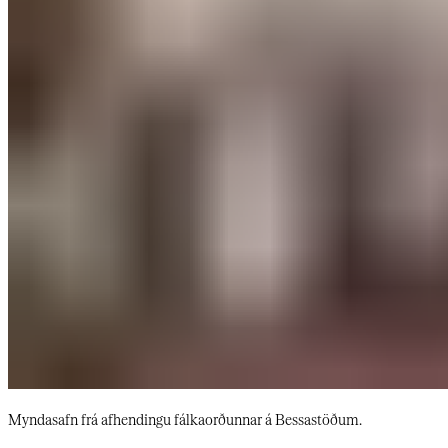
Myndasafn frá afhendingu fálkaorðunnar á Bessastöðum. ​​​​‌ ‍ ​‍​‍‌‍ ‌ ​‍‌‍‍‌‌‍‌ ‌‍‍‌‌‍ ‍​‍​‍​ ‍‍​‍​‍‌ ​ ‌‍​‌‌‍ ‍‌‍‍‌‌ ‌​‌ ‍‌​‍ ‍‌‍‍‌‌‍ ​‍​‍​‍ ​​‍​‍‌‍‍​‌ ​‍‌‍‌‌‌‍‌‍​‍​‍​ ‍‍​‍​‍‌‍‍​‌ ‌​‌ ‌​‌ ​​‌ ​ ​‍ ​‍ ‌‍‌‍‌‍ ‌ ​‍‌ ​ ‌‍‌‌‌ ‌​‌‍‍‌​‍ ‌‌‍‍‌‌ ​ ‌‍ ​‌‍​‌‌‍ ‍‌‍‌​‌ ​ ​‍ ‍‌ ‌‍‌‍‌‌‌ ​‍‌‍​ ‌‍‌‌‌‍ ​​‍ ‍‌‍​‌‌ ​​‌ ​​​‍ ‌ ​ ‌ ‌​‌ ‌‌‌‍‌​‌‍‍‌‌‍ ​‍ ‌‍‍‌‌‍ ‍‌ ‌​‌‍‌‌‌‍ ‍‌ ‌​​‍ ‌‍‌‌‌‍‌​‌‍‍‌‌ ‌​​‍ ‌‍ ‌‌‍ ‌‍‌​‌‍‌‌​ ‌‌ ​​‌ ​‍‌‍‌‌‌ ​ ‌‍‌‌‌‍ ‍‌ ‌​‌‍​‌‌ ‌​‌‍‍‌‌‍ ‌‍ ‍​ ‍ ‌‍‍‌‌‍‌​​ ‌​ ‌​‌‍​‍​ ‌‍​ ‌ ​ ‍‌​ ​ ​ ‌​​ ‌ ​‍ ‌‌‍‌​‌‍​‌​ ‌‌‌‍‌‌​‍ ‌​ ‌​‌‍‌‍‌‍​‍​ ‌‍​‍ ‌​ ‍​​ ‌ ​ ​‍‌‍​ ​‍ ‌​ ‍‌‌‍‌‍​ ​‌​ ‌‌​ ‌​‌‍‌‌​ ‌ ‌‍​‍‌‍​‍‌‍​‌‌‍‌‍‌‍​‌​ ‍ ‌ ‌​‌ ‍‌‌ ​​‌‍‌‌​ ‌‌ ​​‌‍​‌‌‍‌ ‌‍‌‌​ ‍ ‌ ​​‌‍​‌‌ ‌​‌‍‍​​ ‌‌ ​​‌‍​‌‌‍‌ ‌‍‌‌‌​​‍‌ ‌‌‌‍‍‌‌‍ ​‌‍‌​‌‍‌‌‌ ​‍​‍‌‌​ ‌‌‌​​‍‌‌ ‌‍‍ ‌‍‌‌‌ ‍‌​‍‌‌​ ​ ‌​‌​​‍‌‌​ ​ ‌​‌​​‍‌‌​ ​‍​ ​‍‌‍‌‌​ ​​​ ‍​‌‍‌‍‌‍​‌‌‍​‌‌‍‌‌‌‍‌​​ ‌ ​ ​‍​ ‌ ​ ​​​‍‌‌​ ​‍​ ​‍​‍‌‌​ ‌‌‌​‌​​‍ ‍‌‍‌​‌‍‌‌‌ ​ ‌‍​ ‌ ​‍‌‍‍‌‌ ​​‌ ‌​‌‍‍‌‌‍ ‌‍ ‍​ ‌‍​‍‌‍​‌‌ ​ ‌‍‌‌‌‌‌‌‌ ​‍‌‍ ​​ ‌‌‍‍​‌ ‌​‌ ‌​‌ ​​‌ ​ ​‍‌‌​ ​‍‌​‌‍​‍‌‌​ ​‍‌​‌‍‌‍‌‍‌‍ ‌ ​‍‌ ​ ‌‍‌‌‌ ‌​‌‍‍‌​‍ ‌‌‍‍‌‌ ​ ‌‍ ​‌‍​‌‌‍ ‍‌‍‌​‌ ​ ​‍ ‍‌ ‌‍‌‍‌‌‌ ​‍‌‍​ ‌‍‌‌‌‍ ​​‍ ‍‌‍​‌‌ ​​‌ ​​​‍‌‌​ ​‍‌​‌‍‌ ​ ‌ ‌​‌ ‌‌‌‍‌​‌‍‍‌‌‍ ​‍‌‍‌‍‍‌‌‍‌​​ ‌​ ‌​‌‍​‍​ ‌‍​ ‌ ​ ‍‌​ ​ ​ ‌​​ ‌ ​‍ ‌‌‍‌​‌‍​‌​ ‌‌‌‍‌‌​‍ ‌​ ‌​‌‍‌‍‌‍​‍​ ‌‍​‍ ‌​ ‍​​ ‌ ​ ​‍‌‍​ ​‍ ‌​ ‍‌‌‍‌‍​ ​‌​ ‌‌​ ‌​‌‍‌‌​ ‌ ‌‍​‍‌‍​‍‌‍​‌‌‍‌‍‌‍​‌​‍‌‍‌ ‌​‌ ‍‌‌ ​​‌‍‌‌​ ‌‌ ​​‌‍​‌‌‍‌ ‌‍‌‌​‍‌‍‌ ​​‌‍​‌‌ ‌​‌‍‍​​ ‌‌ ​​‌‍​‌‌‍‌ ‌‍‌‌‌​​‍‌ ‌‌‌‍‍‌‌‍ ​‌‍‌​‌‍‌‌‌ ​‍​‍‌‌​ ‌‌‌​​‍‌‌ ‌‍‍ ‌‍‌‌‌ ‍‌​‍‌‌​ ​ ‌​‌​​‍‌‌​ ​ ‌​‌​​‍‌‌​ ​‍​ ​‍‌‍‌‌​ ​​​ ‍​‌‍‌‍‌‍​‌‌‍​‌‌‍‌‌‌‍‌​​ ‌ ​ ​‍​ ‌ ​ ​​​‍‌‌​ ​‍​ ​‍​‍‌‌​ ‌‌‌​‌​​‍ ‍‌‍‌​‌‍‌‌‌ ​ ‌‍​ ‌ ​‍‌‍‍‌‌ ​​‌ ‌​‌‍‍‌‌‍ ‌‍ ‍​‍‌‍‌ ​​‌‍‌‌‌ ​‍‌ ​ ‌ ​​‌‍‌‌‌‍​ ‌ ‌​‌‍‍‌‌ ‌‍‌‍‌‌​ ‌‌ ​​‌ ‌‌‌‍​‍‌‍ ​‌‍‍‌‌ ​ ‌‍‍​‌‍‌‌‌‍‌​​‍​‍‌ ‌