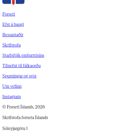
Forseti
Efst á baugi
Bessastaðir
Skrifstofa
Starfsfólk embættisins
Tilnefnt til fálkaorðu
Spurningar og svör
Um vefinn
Instagram
© Forseti Íslands, 2026
Skrifstofa forseta Íslands
Sóleyjargötu 1