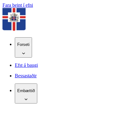
Fara beint í efni
Forseti
Efst á baugi
Bessastaðir
Embættið
IS
EN