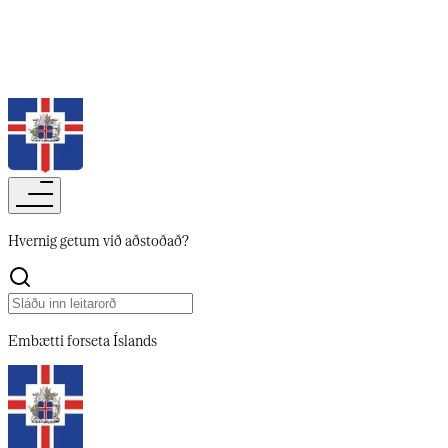
Leita
Hvernig getum við aðstoðað?​​​​‌ ‍ ​‍​‍‌‍ ‌ ​‍‌‍‍‌‌‍‌ ‌‍‍‌‌‍ ‍​‍​‍​ ‍‍​‍​‍‌ ​ ‌‍​‌‌‍ ‍‌‍‍‌‌ ‌​‌ ‍‌​‍ ‍‌‍‍‌‌‍ ​‍​‍​‍ ​​‍​‍‌‍‍​‌ ​‍‌‍‌‌‌‍‌‍​‍​‍​ ‍‍​‍​‍‌‍‍​‌ ‌​‌ ‌​‌ ​​‌ ​ ​‍ ​‍ ‌‍‌‍‌‍ ‌ ​‍‌ ​ ‌‍‌‌‌ ‌​‌‍‍‌​‍ ‌‌‍‍‌‌ ​ ‌‍ ​‌‍​‌‌‍ ‍‌‍‌​‌ ​ ​‍ ‍‌ ‌‍‌‍‌‌‌ ​‍‌‍​ ‌‍‌‌‌‍ ​​‍ ‍‌‍​‌‌ ​​‌ ​​​‍ ‌ ​ ‌ ‌​‌ ‌‌‌‍‌​‌‍‍‌‌‍ ​‍ ‌‍‍‌‌‍ ‍‌ ‌​‌‍‌‌‌‍ ‍‌ ‌​​‍ ‌‍‌‌‌‍‌​‌‍‍‌‌ ‌​​‍ ‌‍ ‌‌‍ ‌‍‌​‌‍‌‌​ ‌‌ ​​‌ ​‍‌‍‌‌‌ ​ ‌‍‌‌‌‍ ‍‌ ‌​‌‍​‌‌ ‌​‌‍‍‌‌‍ ‌‍ ‍​ ‍ ‌‍‍‌‌‍‌​​ ‌‌ ​ ‌‍‌‌‌‍​‌‌ ​‍‌‍​ ‌‍‍​​ ‍ ‌ ‌​‌ ‍‌‌ ​​‌‍‌‌​ ‌‌ ​ ‌‍‌‌‌‍​‌‌ ​‍‌‍​ ‌‍‍​​ ‍ ‌ ​​‌‍​‌‌ ‌​‌‍‍​​ ‌‌ ‌​‌‍‍‌‌ ‌​‌‍ ​‌‍‌‌​ ‌‍​‍‌‍​‌‌ ​ ‌‍‌‌‌‌‌‌‌ ​‍‌‍ ​​ ‌‌‍‍​‌ ‌​‌ ‌​‌ ​​‌ ​ ​‍‌‌​ ​‍‌​‌‍​‍‌‌​ ​‍‌​‌‍‌‍‌‍‌‍ ‌ ​‍‌ ​ ‌‍‌‌‌ ‌​‌‍‍‌​‍ ‌‌‍‍‌‌ ​ ‌‍ ​‌‍​‌‌‍ ‍‌‍‌​‌ ​ ​‍ ‍‌ ‌‍‌‍‌‌‌ ​‍‌‍​ ‌‍‌‌‌‍ ​​‍ ‍‌‍​‌‌ ​​‌ ​​​‍‌‌​ ​‍‌​‌‍‌ ​ ‌ ‌​‌ ‌‌‌‍‌​‌‍‍‌‌‍ ​‍‌‍‌‍‍‌‌‍‌​​ ‌‌ ​ ‌‍‌‌‌‍​‌‌ ​‍‌‍​ ‌‍‍​​‍‌‍‌ ‌​‌ ‍‌‌ ​​‌‍‌‌​ ‌‌ ​ ‌‍‌‌‌‍​‌‌ ​‍‌‍​ ‌‍‍​​‍‌‍‌ ​​‌‍​‌‌ ‌​‌‍‍​​ ‌‌ ‌​‌‍‍‌‌ ‌​‌‍ ​‌‍‌‌​‍‌‍‌ ​​‌‍‌‌‌ ​‍‌ ​ ‌ ​​‌‍‌‌‌‍​ ‌ ‌​‌‍‍‌‌ ‌‍‌‍‌‌​ ‌‌ ​​‌ ‌‌‌‍​‍‌‍ ​‌‍‍‌‌ ​ ‌‍‍​‌‍‌‌‌‍‌​​‍​‍‌ ‌
Embætti
forseta Íslands