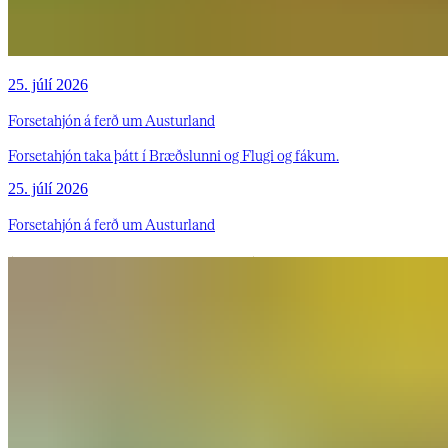
25. júlí 2026
Forsetahjón á ferð um Austurland
Forsetahjón taka þátt í Bræðslunni og Flugi og fákum.
25. júlí 2026
Forsetahjón á ferð um Austurland