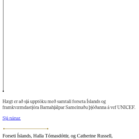
Hægt er að sjá upptöku með samtali forseta Íslands og
framkvæmdastjóra Barnahjálpar Sameinuðu þjóðanna á vef UNICEF.​​​​‌ ‍ ​‍​‍‌‍ ‌ ​‍‌‍‍‌‌‍‌ ‌‍‍‌‌‍ ‍​‍​‍​ ‍‍​‍​‍‌ ​ ‌‍​‌‌‍ ‍‌‍‍‌‌ ‌​‌ ‍‌​‍ ‍‌‍‍‌‌‍ ​‍​‍​‍ ​​‍​‍‌‍‍​‌ ​‍‌‍‌‌‌‍‌‍​‍​‍​ ‍‍​‍​‍‌‍‍​‌ ‌​‌ ‌​‌ ​​‌ ​ ​‍ ​‍ ‌‍‌‍‌‍ ‌ ​‍‌ ​ ‌‍‌‌‌ ‌​‌‍‍‌​‍ ‌‌‍‍‌‌ ​ ‌‍ ​‌‍​‌‌‍ ‍‌‍‌​‌ ​ ​‍ ‍‌ ‌‍‌‍‌‌‌ ​‍‌‍​ ‌‍‌‌‌‍ ​​‍ ‍‌‍​‌‌ ​​‌ ​​​‍ ‌ ​ ‌ ‌​‌ ‌‌‌‍‌​‌‍‍‌‌‍ ​‍ ‌‍‍‌‌‍ ‍‌ ‌​‌‍‌‌‌‍ ‍‌ ‌​​‍ ‌‍‌‌‌‍‌​‌‍‍‌‌ ‌​​‍ ‌‍ ‌‌‍ ‌‍‌​‌‍‌‌​ ‌‌ ​​‌ ​‍‌‍‌‌‌ ​ ‌‍‌‌‌‍ ‍‌ ‌​‌‍​‌‌ ‌​‌‍‍‌‌‍ ‌‍ ‍​ ‍ ‌‍‍‌‌‍‌​​ ‌​ ‌‍‌‍‌‍​ ‍‌​ ‍‌‌‍‌‌​ ‌ ‌‍​‍‌‍​‌​‍ ‌​ ​ ‌‍‌​‌‍‌​​ ‍‌​‍ ‌​ ‌​‌‍​ ​ ‍‌‌‍‌​​‍ ‌​ ‍​‌‍‌‍‌‍‌‌​ ‌ ​‍ ‌​ ‌​​ ​​‌‍‌‍​ ​ ‌‍​ ‌‍‌​​ ‍​​ ‌ ​ ‍​​ ‍​‌‍‌‌​ ​​​ ‍ ‌ ‌​‌ ‍‌‌ ​​‌‍‌‌​ ‌‌‍ ‍‌‍‌‌‌ ‌ ‌ ​ ​ ‍ ‌ ​​‌‍​‌‌ ‌​‌‍‍​​ ‌‌ ​​‌‍​‌‌‍‌ ‌‍‌‌‌​​‍‌ ‌‌‌‍‍‌‌‍ ​‌‍‌​‌‍‌‌‌ ​‍​‍‌‌​ ‌‌‌​​‍‌‌ ‌‍‍ ‌‍‌‌‌ ‍‌​‍‌‌​ ​ ‌​‌​​‍‌‌​ ​ ‌​‌​​‍‌‌​ ​‍​ ​‍​ ‌‍​ ‌‍​ ‌‌​ ‍​​ ​​​ ‌​​ ‌​‌‍‌‌‌‍​‍‌‍​ ​ ​ ‌‍‌‌​‍‌‌​ ​‍​ ​‍​‍‌‌​ ‌‌‌​‌​​‍ ‍‌‍​ ‌‍​‌‌‍ ​‌‍ ​‌‌‌​‌‍ ‌​​‌‌‍​ ‌ ‌​‌‍‍‌‌‍ ‌‍ ‍​‍ ‍‌‍‌​‌‍‌‌‌ ​ ‌‍​ ‌ ​‍‌‍‍‌‌ ​​‌ ‌​‌‍‍‌‌‍ ‌‍ ‍​ ‌‍​‍‌‍​‌‌ ​ ‌‍‌‌‌‌‌‌‌ ​‍‌‍ ​​ ‌‌‍‍​‌ ‌​‌ ‌​‌ ​​‌ ​ ​‍‌‌​ ​‍‌​‌‍​‍‌‌​ ​‍‌​‌‍‌‍‌‍‌‍ ‌ ​‍‌ ​ ‌‍‌‌‌ ‌​‌‍‍‌​‍ ‌‌‍‍‌‌ ​ ‌‍ ​‌‍​‌‌‍ ‍‌‍‌​‌ ​ ​‍ ‍‌ ‌‍‌‍‌‌‌ ​‍‌‍​ ‌‍‌‌‌‍ ​​‍ ‍‌‍​‌‌ ​​‌ ​​​‍‌‌​ ​‍‌​‌‍‌ ​ ‌ ‌​‌ ‌‌‌‍‌​‌‍‍‌‌‍ ​‍‌‍‌‍‍‌‌‍‌​​ ‌​ ‌‍‌‍‌‍​ ‍‌​ ‍‌‌‍‌‌​ ‌ ‌‍​‍‌‍​‌​‍ ‌​ ​ ‌‍‌​‌‍‌​​ ‍‌​‍ ‌​ ‌​‌‍​ ​ ‍‌‌‍‌​​‍ ‌​ ‍​‌‍‌‍‌‍‌‌​ ‌ ​‍ ‌​ ‌​​ ​​‌‍‌‍​ ​ ‌‍​ ‌‍‌​​ ‍​​ ‌ ​ ‍​​ ‍​‌‍‌‌​ ​​​‍‌‍‌ ‌​‌ ‍‌‌ ​​‌‍‌‌​ ‌‌‍ ‍‌‍‌‌‌ ‌ ‌ ​ ​‍‌‍‌ ​​‌‍​‌‌ ‌​‌‍‍​​ ‌‌ ​​‌‍​‌‌‍‌ ‌‍‌‌‌​​‍‌ ‌‌‌‍‍‌‌‍ ​‌‍‌​‌‍‌‌‌ ​‍​‍‌‌​ ‌‌‌​​‍‌‌ ‌‍‍ ‌‍‌‌‌ ‍‌​‍‌‌​ ​ ‌​‌​​‍‌‌​ ​ ‌​‌​​‍‌‌​ ​‍​ ​‍​ ‌‍​ ‌‍​ ‌‌​ ‍​​ ​​​ ‌​​ ‌​‌‍‌‌‌‍​‍‌‍​ ​ ​ ‌‍‌‌​‍‌‌​ ​‍​ ​‍​‍‌‌​ ‌‌‌​‌​​‍ ‍‌‍​ ‌‍​‌‌‍ ​‌‍ ​‌‌‌​‌‍ ‌​​‌‌‍​ ‌ ‌​‌‍‍‌‌‍ ‌‍ ‍​‍ ‍‌‍‌​‌‍‌‌‌ ​ ‌‍​ ‌ ​‍‌‍‍‌‌ ​​‌ ‌​‌‍‍‌‌‍ ‌‍ ‍​‍‌‍‌ ​​‌‍‌‌‌ ​‍‌ ​ ‌ ​​‌‍‌‌‌‍​ ‌ ‌​‌‍‍‌‌ ‌‍‌‍‌‌​ ‌‌ ​​‌ ‌‌‌‍​‍‌‍ ​‌‍‍‌‌ ​ ‌‍‍​‌‍‌‌‌‍‌​​‍​‍‌ ‌
Sjá nánar.​​​​‌ ‍ ​‍​‍‌‍ ‌ ​‍‌‍‍‌‌‍‌ ‌‍‍‌‌‍ ‍​‍​‍​ ‍‍​‍​‍‌ ​ ‌‍​‌‌‍ ‍‌‍‍‌‌ ‌​‌ ‍‌​‍ ‍‌‍‍‌‌‍ ​‍​‍​‍ ​​‍​‍‌‍‍​‌ ​‍‌‍‌‌‌‍‌‍​‍​‍​ ‍‍​‍​‍‌‍‍​‌ ‌​‌ ‌​‌ ​​‌ ​ ​‍ ​‍ ‌‍‌‍‌‍ ‌ ​‍‌ ​ ‌‍‌‌‌ ‌​‌‍‍‌​‍ ‌‌‍‍‌‌ ​ ‌‍ ​‌‍​‌‌‍ ‍‌‍‌​‌ ​ ​‍ ‍‌ ‌‍‌‍‌‌‌ ​‍‌‍​ ‌‍‌‌‌‍ ​​‍ ‍‌‍​‌‌ ​​‌ ​​​‍ ‌ ​ ‌ ‌​‌ ‌‌‌‍‌​‌‍‍‌‌‍ ​‍ ‌‍‍‌‌‍ ‍‌ ‌​‌‍‌‌‌‍ ‍‌ ‌​​‍ ‌‍‌‌‌‍‌​‌‍‍‌‌ ‌​​‍ ‌‍ ‌‌‍ ‌‍‌​‌‍‌‌​ ‌‌ ​​‌ ​‍‌‍‌‌‌ ​ ‌‍‌‌‌‍ ‍‌ ‌​‌‍​‌‌ ‌​‌‍‍‌‌‍ ‌‍ ‍​ ‍ ‌‍‍‌‌‍‌​​ ‌​ ‌‍‌‍‌‍​ ‍‌​ ‍‌‌‍‌‌​ ‌ ‌‍​‍‌‍​‌​‍ ‌​ ​ ‌‍‌​‌‍‌​​ ‍‌​‍ ‌​ ‌​‌‍​ ​ ‍‌‌‍‌​​‍ ‌​ ‍​‌‍‌‍‌‍‌‌​ ‌ ​‍ ‌​ ‌​​ ​​‌‍‌‍​ ​ ‌‍​ ‌‍‌​​ ‍​​ ‌ ​ ‍​​ ‍​‌‍‌‌​ ​​​ ‍ ‌ ‌​‌ ‍‌‌ ​​‌‍‌‌​ ‌‌‍ ‍‌‍‌‌‌ ‌ ‌ ​ ​ ‍ ‌ ​​‌‍​‌‌ ‌​‌‍‍​​ ‌‌ ​​‌‍​‌‌‍‌ ‌‍‌‌‌​​‍‌ ‌‌‌‍‍‌‌‍ ​‌‍‌​‌‍‌‌‌ ​‍​‍‌‌​ ‌‌‌​​‍‌‌ ‌‍‍ ‌‍‌‌‌ ‍‌​‍‌‌​ ​ ‌​‌​​‍‌‌​ ​ ‌​‌​​‍‌‌​ ​‍​ ​‍​ ‌‍​ ‌‍​ ‌‌​ ‍​​ ​​​ ‌​​ ‌​‌‍‌‌‌‍​‍‌‍​ ​ ​ ‌‍‌‌​‍‌‌​ ​‍​ ​‍​‍‌‌​ ‌‌‌​‌​​‍ ‍‌‍​ ‌‍​‌‌‍ ​‌‍ ​‌‌‌​‌‍ ‌​​‌‌‍​ ‌ ‌​‌‍‍‌‌‍ ‌‍ ‍​‍ ‍‌‍​ ‌ ‌​‌‍​‌​‍ ‍‌‍ ‍‌‍​‌‌‍ ‌‌‍‌‌​ ‌‍​‍‌‍​‌‌ ​ ‌‍‌‌‌‌‌‌‌ ​‍‌‍ ​​ ‌‌‍‍​‌ ‌​‌ ‌​‌ ​​‌ ​ ​‍‌‌​ ​‍‌​‌‍​‍‌‌​ ​‍‌​‌‍‌‍‌‍‌‍ ‌ ​‍‌ ​ ‌‍‌‌‌ ‌​‌‍‍‌​‍ ‌‌‍‍‌‌ ​ ‌‍ ​‌‍​‌‌‍ ‍‌‍‌​‌ ​ ​‍ ‍‌ ‌‍‌‍‌‌‌ ​‍‌‍​ ‌‍‌‌‌‍ ​​‍ ‍‌‍​‌‌ ​​‌ ​​​‍‌‌​ ​‍‌​‌‍‌ ​ ‌ ‌​‌ ‌‌‌‍‌​‌‍‍‌‌‍ ​‍‌‍‌‍‍‌‌‍‌​​ ‌​ ‌‍‌‍‌‍​ ‍‌​ ‍‌‌‍‌‌​ ‌ ‌‍​‍‌‍​‌​‍ ‌​ ​ ‌‍‌​‌‍‌​​ ‍‌​‍ ‌​ ‌​‌‍​ ​ ‍‌‌‍‌​​‍ ‌​ ‍​‌‍‌‍‌‍‌‌​ ‌ ​‍ ‌​ ‌​​ ​​‌‍‌‍​ ​ ‌‍​ ‌‍‌​​ ‍​​ ‌ ​ ‍​​ ‍​‌‍‌‌​ ​​​‍‌‍‌ ‌​‌ ‍‌‌ ​​‌‍‌‌​ ‌‌‍ ‍‌‍‌‌‌ ‌ ‌ ​ ​‍‌‍‌ ​​‌‍​‌‌ ‌​‌‍‍​​ ‌‌ ​​‌‍​‌‌‍‌ ‌‍‌‌‌​​‍‌ ‌‌‌‍‍‌‌‍ ​‌‍‌​‌‍‌‌‌ ​‍​‍‌‌​ ‌‌‌​​‍‌‌ ‌‍‍ ‌‍‌‌‌ ‍‌​‍‌‌​ ​ ‌​‌​​‍‌‌​ ​ ‌​‌​​‍‌‌​ ​‍​ ​‍​ ‌‍​ ‌‍​ ‌‌​ ‍​​ ​​​ ‌​​ ‌​‌‍‌‌‌‍​‍‌‍​ ​ ​ ‌‍‌‌​‍‌‌​ ​‍​ ​‍​‍‌‌​ ‌‌‌​‌​​‍ ‍‌‍​ ‌‍​‌‌‍ ​‌‍ ​‌‌‌​‌‍ ‌​​‌‌‍​ ‌ ‌​‌‍‍‌‌‍ ‌‍ ‍​‍ ‍‌‍​ ‌ ‌​‌‍​‌​‍ ‍‌‍ ‍‌‍​‌‌‍ ‌‌‍‌‌​‍‌‍‌ ​​‌‍‌‌‌ ​‍‌ ​ ‌ ​​‌‍‌‌‌‍​ ‌ ‌​‌‍‍‌‌ ‌‍‌‍‌‌​ ‌‌ ​​‌ ‌‌‌‍​‍‌‍ ​‌‍‍‌‌ ​ ‌‍‍​‌‍‌‌‌‍‌​​‍​‍‌ ‌
Forseti Íslands, Halla Tómasdóttir, og Catherine Russell,