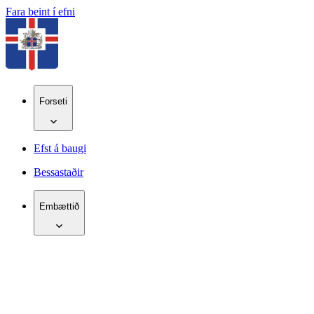
Fara beint í efni
Forseti
Efst á baugi
Bessastaðir
Embættið
IS
EN