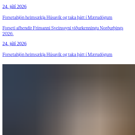
24. júlí 2026
Forsetahjón heimsækja Húsavík og taka þátt í Mærudögum
Forseti afhendir Frímanni Sveinssyni viðurkenningu Norðurþings
2026.
24. júlí 2026
Forsetahjón heimsækja Húsavík og taka þátt í Mærudögum