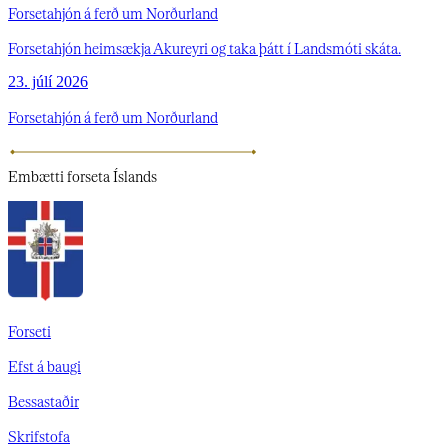
Forsetahjón á ferð um Norðurland
Forsetahjón heimsækja Akureyri og taka þátt í Landsmóti skáta.
23. júlí 2026
Forsetahjón á ferð um Norðurland
Embætti
forseta Íslands
Forseti
Efst á baugi
Bessastaðir
Skrifstofa