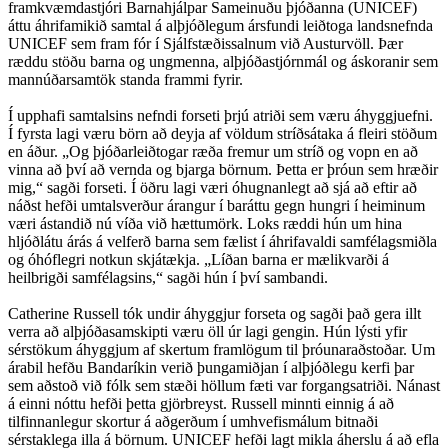
framkvæmdastjóri Barnahjálpar Sameinuðu þjóðanna (UNICEF)
áttu áhrifamikið samtal á alþjóðlegum ársfundi leiðtoga landsnefnda
UNICEF sem fram fór í Sjálfstæðissalnum við Austurvöll. Þær
ræddu stöðu barna og ungmenna, alþjóðastjórnmál og áskoranir sem
mannúðarsamtök standa frammi fyrir.
Í upphafi samtalsins nefndi forseti þrjú atriði sem væru áhyggjuefni.
Í fyrsta lagi væru börn að deyja af völdum stríðsátaka á fleiri stöðum
en áður. „Og þjóðarleiðtogar ræða fremur um stríð og vopn en að
vinna að því að vernda og bjarga börnum. Þetta er þróun sem hræðir
mig,“ sagði forseti. Í öðru lagi væri óhugnanlegt að sjá að eftir að
náðst hefði umtalsverður árangur í baráttu gegn hungri í heiminum
væri ástandið nú víða við hættumörk. Loks ræddi hún um hina
hljóðlátu árás á velferð barna sem fælist í áhrifavaldi samfélagsmiðla
og óhóflegri notkun skjátækja. „Líðan barna er mælikvarði á
heilbrigði samfélagsins,“ sagði hún í því sambandi.
Catherine Russell tók undir áhyggjur forseta og sagði það gera illt
verra að alþjóðasamskipti væru öll úr lagi gengin. Hún lýsti yfir
sérstökum áhyggjum af skertum framlögum til þróunaraðstoðar. Um
árabil hefðu Bandaríkin verið þungamiðjan í alþjóðlegu kerfi þar
sem aðstoð við fólk sem stæði höllum fæti var forgangsatriði. Nánast
á einni nóttu hefði þetta gjörbreyst. Russell minnti einnig á að
tilfinnanlegur skortur á aðgerðum í umhvefismálum bitnaði
sérstaklega illa á börnum. UNICEF hefði lagt mikla áherslu á að efla