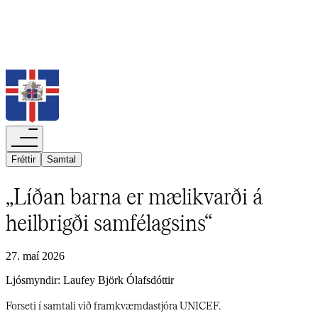
Leita
Fréttir​​​​‌ ‍ ​‍​‍‌‍ ‌ ​‍‌‍‍‌‌‍‌ ‌‍‍‌‌‍ ‍​‍​‍​ ‍‍​‍​‍‌ ​ ‌‍​‌‌‍ ‍‌‍‍‌‌ ‌​‌ ‍‌​‍ ‍‌‍‍‌‌‍ ​‍​‍​‍ ​​‍​‍‌‍‍​‌ ​‍‌‍‌‌‌‍‌‍​‍​‍​ ‍‍​‍​‍‌‍‍​‌ ‌​‌ ‌​‌ ​​‌ ​ ​‍ ​‍ ‌‍‌‍‌‍ ‌ ​‍‌ ​ ‌‍‌‌‌ ‌​‌‍‍‌​‍ ‌‌‍‍‌‌ ​ ‌‍ ​‌‍​‌‌‍ ‍‌‍‌​‌ ​ ​‍ ‍‌ ‌‍‌‍‌‌‌ ​‍‌‍​ ‌‍‌‌‌‍ ​​‍ ‍‌‍​‌‌ ​​‌ ​​​‍ ‌ ​ ‌ ‌​‌ ‌‌‌‍‌​‌‍‍‌‌‍ ​‍ ‌‍‍‌‌‍ ‍‌ ‌​‌‍‌‌‌‍ ‍‌ ‌​​‍ ‌‍‌‌‌‍‌​‌‍‍‌‌ ‌​​‍ ‌‍ ‌‌‍ ‌‍‌​‌‍‌‌​ ‌‌ ​​‌ ​‍‌‍‌‌‌ ​ ‌‍‌‌‌‍ ‍‌ ‌​‌‍​‌‌ ‌​‌‍‍‌‌‍ ‌‍ ‍​ ‍ ‌‍‍‌‌‍‌​​ ‌‌‍​‌‌‍‌‍​ ‌‍‌‍‌‌​ ‌‌‌‍​ ​ ​​​ ‌ ​‍ ‌‌‍​ ​ ‌‍‌‍‌‌​ ‍‌​‍ ‌​ ‌​​ ‌‍​ ‍‌​ ​ ​‍ ‌​ ‍‌​ ​ ​ ​​‌‍‌‌​‍ ‌​ ‍‌​ ​‌​ ​​‌‍‌​‌‍‌‌‌‍‌‌​ ‌‍‌‍‌‌​ ​ ‌‍‌‍‌‍​ ​ ‌‍​ ‍ ‌ ‌​‌ ‍‌‌ ​​‌‍‌‌​ ‌‌ ‌​‌‍​‌‌‍‌ ​ ‍ ‌ ​​‌‍​‌‌ ‌​‌‍‍​​ ‌‌ ‌​‌‍‍‌‌ ‌​‌‍ ​‌‍‌‌​ ‌‍​‍‌‍​‌‌ ​ ‌‍‌‌‌‌‌‌‌ ​‍‌‍ ​​ ‌‌‍‍​‌ ‌​‌ ‌​‌ ​​‌ ​ ​‍‌‌​ ​‍‌​‌‍​‍‌‌​ ​‍‌​‌‍‌‍‌‍‌‍ ‌ ​‍‌ ​ ‌‍‌‌‌ ‌​‌‍‍‌​‍ ‌‌‍‍‌‌ ​ ‌‍ ​‌‍​‌‌‍ ‍‌‍‌​‌ ​ ​‍ ‍‌ ‌‍‌‍‌‌‌ ​‍‌‍​ ‌‍‌‌‌‍ ​​‍ ‍‌‍​‌‌ ​​‌ ​​​‍‌‌​ ​‍‌​‌‍‌ ​ ‌ ‌​‌ ‌‌‌‍‌​‌‍‍‌‌‍ ​‍‌‍‌‍‍‌‌‍‌​​ ‌‌‍​‌‌‍‌‍​ ‌‍‌‍‌‌​ ‌‌‌‍​ ​ ​​​ ‌ ​‍ ‌‌‍​ ​ ‌‍‌‍‌‌​ ‍‌​‍ ‌​ ‌​​ ‌‍​ ‍‌​ ​ ​‍ ‌​ ‍‌​ ​ ​ ​​‌‍‌‌​‍ ‌​ ‍‌​ ​‌​ ​​‌‍‌​‌‍‌‌‌‍‌‌​ ‌‍‌‍‌‌​ ​ ‌‍‌‍‌‍​ ​ ‌‍​‍‌‍‌ ‌​‌ ‍‌‌ ​​‌‍‌‌​ ‌‌ ‌​‌‍​‌‌‍‌ ​‍‌‍‌ ​​‌‍​‌‌ ‌​‌‍‍​​ ‌‌ ‌​‌‍‍‌‌ ‌​‌‍ ​‌‍‌‌​‍‌‍‌ ​​‌‍‌‌‌ ​‍‌ ​ ‌ ​​‌‍‌‌‌‍​ ‌ ‌​‌‍‍‌‌ ‌‍‌‍‌‌​ ‌‌ ​​‌ ‌‌‌‍​‍‌‍ ​‌‍‍‌‌ ​ ‌‍‍​‌‍‌‌‌‍‌​​‍​‍‌ ‌
Samtal​​​​‌ ‍ ​‍​‍‌‍ ‌ ​‍‌‍‍‌‌‍‌ ‌‍‍‌‌‍ ‍​‍​‍​ ‍‍​‍​‍‌ ​ ‌‍​‌‌‍ ‍‌‍‍‌‌ ‌​‌ ‍‌​‍ ‍‌‍‍‌‌‍ ​‍​‍​‍ ​​‍​‍‌‍‍​‌ ​‍‌‍‌‌‌‍‌‍​‍​‍​ ‍‍​‍​‍‌‍‍​‌ ‌​‌ ‌​‌ ​​‌ ​ ​‍ ​‍ ‌‍‌‍‌‍ ‌ ​‍‌ ​ ‌‍‌‌‌ ‌​‌‍‍‌​‍ ‌‌‍‍‌‌ ​ ‌‍ ​‌‍​‌‌‍ ‍‌‍‌​‌ ​ ​‍ ‍‌ ‌‍‌‍‌‌‌ ​‍‌‍​ ‌‍‌‌‌‍ ​​‍ ‍‌‍​‌‌ ​​‌ ​​​‍ ‌ ​ ‌ ‌​‌ ‌‌‌‍‌​‌‍‍‌‌‍ ​‍ ‌‍‍‌‌‍ ‍‌ ‌​‌‍‌‌‌‍ ‍‌ ‌​​‍ ‌‍‌‌‌‍‌​‌‍‍‌‌ ‌​​‍ ‌‍ ‌‌‍ ‌‍‌​‌‍‌‌​ ‌‌ ​​‌ ​‍‌‍‌‌‌ ​ ‌‍‌‌‌‍ ‍‌ ‌​‌‍​‌‌ ‌​‌‍‍‌‌‍ ‌‍ ‍​ ‍ ‌‍‍‌‌‍‌​​ ‌​ ‍​​ ‌ ‌‍‌​​ ‌‌​ ​​​ ‍‌​ ​‍​ ‌‍​‍ ‌​ ‌‌‌‍‌‍​ ‌​‌‍‌‌​‍ ‌​ ‌​​ ​​‌‍​ ​ ​‌​‍ ‌‌‍​‌​ ‌​‌‍​ ​ ‍​​‍ ‌​ ‌‌​ ‌‍​ ‌​‌‍‌‌​ ‌‍​ ‌ ​ ‌ ‌‍‌‍​ ​​​ ​​‌‍‌‍​ ​ ​ ‍ ‌ ‌​‌ ‍‌‌ ​​‌‍‌‌​ ‌‌ ‌​‌‍​‌‌‍‌ ​ ‍ ‌ ​​‌‍​‌‌ ‌​‌‍‍​​ ‌‌ ‌​‌‍‍‌‌ ‌​‌‍ ​‌‍‌‌​ ‌‍​‍‌‍​‌‌ ​ ‌‍‌‌‌‌‌‌‌ ​‍‌‍ ​​ ‌‌‍‍​‌ ‌​‌ ‌​‌ ​​‌ ​ ​‍‌‌​ ​‍‌​‌‍​‍‌‌​ ​‍‌​‌‍‌‍‌‍‌‍ ‌ ​‍‌ ​ ‌‍‌‌‌ ‌​‌‍‍‌​‍ ‌‌‍‍‌‌ ​ ‌‍ ​‌‍​‌‌‍ ‍‌‍‌​‌ ​ ​‍ ‍‌ ‌‍‌‍‌‌‌ ​‍‌‍​ ‌‍‌‌‌‍ ​​‍ ‍‌‍​‌‌ ​​‌ ​​​‍‌‌​ ​‍‌​‌‍‌ ​ ‌ ‌​‌ ‌‌‌‍‌​‌‍‍‌‌‍ ​‍‌‍‌‍‍‌‌‍‌​​ ‌​ ‍​​ ‌ ‌‍‌​​ ‌‌​ ​​​ ‍‌​ ​‍​ ‌‍​‍ ‌​ ‌‌‌‍‌‍​ ‌​‌‍‌‌​‍ ‌​ ‌​​ ​​‌‍​ ​ ​‌​‍ ‌‌‍​‌​ ‌​‌‍​ ​ ‍​​‍ ‌​ ‌‌​ ‌‍​ ‌​‌‍‌‌​ ‌‍​ ‌ ​ ‌ ‌‍‌‍​ ​​​ ​​‌‍‌‍​ ​ ​‍‌‍‌ ‌​‌ ‍‌‌ ​​‌‍‌‌​ ‌‌ ‌​‌‍​‌‌‍‌ ​‍‌‍‌ ​​‌‍​‌‌ ‌​‌‍‍​​ ‌‌ ‌​‌‍‍‌‌ ‌​‌‍ ​‌‍‌‌​‍‌‍‌ ​​‌‍‌‌‌ ​‍‌ ​ ‌ ​​‌‍‌‌‌‍​ ‌ ‌​‌‍‍‌‌ ‌‍‌‍‌‌​ ‌‌ ​​‌ ‌‌‌‍​‍‌‍ ​‌‍‍‌‌ ​ ‌‍‍​‌‍‌‌‌‍‌​​‍​‍‌ ‌
„Líðan barna er mælikvarði á
heilbrigði samfélagsins“​​​​‌ ‍ ​‍​‍‌‍ ‌ ​‍‌‍‍‌‌‍‌ ‌‍‍‌‌‍ ‍​‍​‍​ ‍‍​‍​‍‌ ​ ‌‍​‌‌‍ ‍‌‍‍‌‌ ‌​‌ ‍‌​‍ ‍‌‍‍‌‌‍ ​‍​‍​‍ ​​‍​‍‌‍‍​‌ ​‍‌‍‌‌‌‍‌‍​‍​‍​ ‍‍​‍​‍‌‍‍​‌ ‌​‌ ‌​‌ ​​‌ ​ ​‍ ​‍ ‌‍‌‍‌‍ ‌ ​‍‌ ​ ‌‍‌‌‌ ‌​‌‍‍‌​‍ ‌‌‍‍‌‌ ​ ‌‍ ​‌‍​‌‌‍ ‍‌‍‌​‌ ​ ​‍ ‍‌ ‌‍‌‍‌‌‌ ​‍‌‍​ ‌‍‌‌‌‍ ​​‍ ‍‌‍​‌‌ ​​‌ ​​​‍ ‌ ​ ‌ ‌​‌ ‌‌‌‍‌​‌‍‍‌‌‍ ​‍ ‌‍‍‌‌‍ ‍‌ ‌​‌‍‌‌‌‍ ‍‌ ‌​​‍ ‌‍‌‌‌‍‌​‌‍‍‌‌ ‌​​‍ ‌‍ ‌‌‍ ‌‍‌​‌‍‌‌​ ‌‌ ​​‌ ​‍‌‍‌‌‌ ​ ‌‍‌‌‌‍ ‍‌ ‌​‌‍​‌‌ ‌​‌‍‍‌‌‍ ‌‍ ‍​ ‍ ‌‍‍‌‌‍‌​​ ‌​ ‌‍‌‍‌‍​ ‍‌​ ‍‌‌‍‌‌​ ‌ ‌‍​‍‌‍​‌​‍ ‌​ ​ ‌‍‌​‌‍‌​​ ‍‌​‍ ‌​ ‌​‌‍​ ​ ‍‌‌‍‌​​‍ ‌​ ‍​‌‍‌‍‌‍‌‌​ ‌ ​‍ ‌​ ‌​​ ​​‌‍‌‍​ ​ ‌‍​ ‌‍‌​​ ‍​​ ‌ ​ ‍​​ ‍​‌‍‌‌​ ​​​ ‍ ‌ ‌​‌ ‍‌‌ ​​‌‍‌‌​ ‌‌‍ ‍‌‍‌‌‌ ‌ ‌ ​ ​ ‍ ‌ ​​‌‍​‌‌ ‌​‌‍‍​​ ‌‌ ‌​‌‍‍‌‌ ‌​‌‍ ​‌‍‌‌​ ‌‍​‍‌‍​‌‌ ​ ‌‍‌‌‌‌‌‌‌ ​‍‌‍ ​​ ‌‌‍‍​‌ ‌​‌ ‌​‌ ​​‌ ​ ​‍‌‌​ ​‍‌​‌‍​‍‌‌​ ​‍‌​‌‍‌‍‌‍‌‍ ‌ ​‍‌ ​ ‌‍‌‌‌ ‌​‌‍‍‌​‍ ‌‌‍‍‌‌ ​ ‌‍ ​‌‍​‌‌‍ ‍‌‍‌​‌ ​ ​‍ ‍‌ ‌‍‌‍‌‌‌ ​‍‌‍​ ‌‍‌‌‌‍ ​​‍ ‍‌‍​‌‌ ​​‌ ​​​‍‌‌​ ​‍‌​‌‍‌ ​ ‌ ‌​‌ ‌‌‌‍‌​‌‍‍‌‌‍ ​‍‌‍‌‍‍‌‌‍‌​​ ‌​ ‌‍‌‍‌‍​ ‍‌​ ‍‌‌‍‌‌​ ‌ ‌‍​‍‌‍​‌​‍ ‌​ ​ ‌‍‌​‌‍‌​​ ‍‌​‍ ‌​ ‌​‌‍​ ​ ‍‌‌‍‌​​‍ ‌​ ‍​‌‍‌‍‌‍‌‌​ ‌ ​‍ ‌​ ‌​​ ​​‌‍‌‍​ ​ ‌‍​ ‌‍‌​​ ‍​​ ‌ ​ ‍​​ ‍​‌‍‌‌​ ​​​‍‌‍‌ ‌​‌ ‍‌‌ ​​‌‍‌‌​ ‌‌‍ ‍‌‍‌‌‌ ‌ ‌ ​ ​‍‌‍‌ ​​‌‍​‌‌ ‌​‌‍‍​​ ‌‌ ‌​‌‍‍‌‌ ‌​‌‍ ​‌‍‌‌​‍‌‍‌ ​​‌‍‌‌‌ ​‍‌ ​ ‌ ​​‌‍‌‌‌‍​ ‌ ‌​‌‍‍‌‌ ‌‍‌‍‌‌​ ‌‌ ​​‌ ‌‌‌‍​‍‌‍ ​‌‍‍‌‌ ​ ‌‍‍​‌‍‌‌‌‍‌​​‍​‍‌ ‌
27. maí 2026
Ljósmyndir: Laufey Björk Ólafsdóttir ​​​​‌ ‍ ​‍​‍‌‍ ‌ ​‍‌‍‍‌‌‍‌ ‌‍‍‌‌‍ ‍​‍​‍​ ‍‍​‍​‍‌ ​ ‌‍​‌‌‍ ‍‌‍‍‌‌ ‌​‌ ‍‌​‍ ‍‌‍‍‌‌‍ ​‍​‍​‍ ​​‍​‍‌‍‍​‌ ​‍‌‍‌‌‌‍‌‍​‍​‍​ ‍‍​‍​‍‌‍‍​‌ ‌​‌ ‌​‌ ​​‌ ​ ​‍ ​‍ ‌‍‌‍‌‍ ‌ ​‍‌ ​ ‌‍‌‌‌ ‌​‌‍‍‌​‍ ‌‌‍‍‌‌ ​ ‌‍ ​‌‍​‌‌‍ ‍‌‍‌​‌ ​ ​‍ ‍‌ ‌‍‌‍‌‌‌ ​‍‌‍​ ‌‍‌‌‌‍ ​​‍ ‍‌‍​‌‌ ​​‌ ​​​‍ ‌ ​ ‌ ‌​‌ ‌‌‌‍‌​‌‍‍‌‌‍ ​‍ ‌‍‍‌‌‍ ‍‌ ‌​‌‍‌‌‌‍ ‍‌ ‌​​‍ ‌‍‌‌‌‍‌​‌‍‍‌‌ ‌​​‍ ‌‍ ‌‌‍ ‌‍‌​‌‍‌‌​ ‌‌ ​​‌ ​‍‌‍‌‌‌ ​ ‌‍‌‌‌‍ ‍‌ ‌​‌‍​‌‌ ‌​‌‍‍‌‌‍ ‌‍ ‍​ ‍ ‌‍‍‌‌‍‌​​ ‌​ ‌‍‌‍‌‍​ ‍‌​ ‍‌‌‍‌‌​ ‌ ‌‍​‍‌‍​‌​‍ ‌​ ​ ‌‍‌​‌‍‌​​ ‍‌​‍ ‌​ ‌​‌‍​ ​ ‍‌‌‍‌​​‍ ‌​ ‍​‌‍‌‍‌‍‌‌​ ‌ ​‍ ‌​ ‌​​ ​​‌‍‌‍​ ​ ‌‍​ ‌‍‌​​ ‍​​ ‌ ​ ‍​​ ‍​‌‍‌‌​ ​​​ ‍ ‌ ‌​‌ ‍‌‌ ​​‌‍‌‌​ ‌‌‍ ‍‌‍‌‌‌ ‌ ‌ ​ ​ ‍ ‌ ​​‌‍​‌‌ ‌​‌‍‍​​ ‌‌‍‍‌‌‍ ‌‌‍​‌‌‍‌ ‌‍‌‌‌​​ ‌ ​‍‌‍‌‌‌‍‌​‌‍‍‌‌ ‌​‌ ​ ​ ‌‍​‍‌‍​‌‌ ​ ‌‍‌‌‌‌‌‌‌ ​‍‌‍ ​​ ‌‌‍‍​‌ ‌​‌ ‌​‌ ​​‌ ​ ​‍‌‌​ ​‍‌​‌‍​‍‌‌​ ​‍‌​‌‍‌‍‌‍‌‍ ‌ ​‍‌ ​ ‌‍‌‌‌ ‌​‌‍‍‌​‍ ‌‌‍‍‌‌ ​ ‌‍ ​‌‍​‌‌‍ ‍‌‍‌​‌ ​ ​‍ ‍‌ ‌‍‌‍‌‌‌ ​‍‌‍​ ‌‍‌‌‌‍ ​​‍ ‍‌‍​‌‌ ​​‌ ​​​‍‌‌​ ​‍‌​‌‍‌ ​ ‌ ‌​‌ ‌‌‌‍‌​‌‍‍‌‌‍ ​‍‌‍‌‍‍‌‌‍‌​​ ‌​ ‌‍‌‍‌‍​ ‍‌​ ‍‌‌‍‌‌​ ‌ ‌‍​‍‌‍​‌​‍ ‌​ ​ ‌‍‌​‌‍‌​​ ‍‌​‍ ‌​ ‌​‌‍​ ​ ‍‌‌‍‌​​‍ ‌​ ‍​‌‍‌‍‌‍‌‌​ ‌ ​‍ ‌​ ‌​​ ​​‌‍‌‍​ ​ ‌‍​ ‌‍‌​​ ‍​​ ‌ ​ ‍​​ ‍​‌‍‌‌​ ​​​‍‌‍‌ ‌​‌ ‍‌‌ ​​‌‍‌‌​ ‌‌‍ ‍‌‍‌‌‌ ‌ ‌ ​ ​‍‌‍‌ ​​‌‍​‌‌ ‌​‌‍‍​​ ‌‌‍‍‌‌‍ ‌‌‍​‌‌‍‌ ‌‍‌‌‌​​ ‌ ​‍‌‍‌‌‌‍‌​‌‍‍‌‌ ‌​‌ ​ ​‍‌‍‌ ​​‌‍‌‌‌ ​‍‌ ​ ‌ ​​‌‍‌‌‌‍​ ‌ ‌​‌‍‍‌‌ ‌‍‌‍‌‌​ ‌‌ ​​‌ ‌‌‌‍​‍‌‍ ​‌‍‍‌‌ ​ ‌‍‍​‌‍‌‌‌‍‌​​‍​‍‌ ‌
Forseti í samtali við framkvæmdastjóra UNICEF.​​​​‌ ‍ ​‍​‍‌‍ ‌ ​‍‌‍‍‌‌‍‌ ‌‍‍‌‌‍ ‍​‍​‍​ ‍‍​‍​‍‌ ​ ‌‍​‌‌‍ ‍‌‍‍‌‌ ‌​‌ ‍‌​‍ ‍‌‍‍‌‌‍ ​‍​‍​‍ ​​‍​‍‌‍‍​‌ ​‍‌‍‌‌‌‍‌‍​‍​‍​ ‍‍​‍​‍‌‍‍​‌ ‌​‌ ‌​‌ ​​‌ ​ ​‍ ​‍ ‌‍‌‍‌‍ ‌ ​‍‌ ​ ‌‍‌‌‌ ‌​‌‍‍‌​‍ ‌‌‍‍‌‌ ​ ‌‍ ​‌‍​‌‌‍ ‍‌‍‌​‌ ​ ​‍ ‍‌ ‌‍‌‍‌‌‌ ​‍‌‍​ ‌‍‌‌‌‍ ​​‍ ‍‌‍​‌‌ ​​‌ ​​​‍ ‌ ​ ‌ ‌​‌ ‌‌‌‍‌​‌‍‍‌‌‍ ​‍ ‌‍‍‌‌‍ ‍‌ ‌​‌‍‌‌‌‍ ‍‌ ‌​​‍ ‌‍‌‌‌‍‌​‌‍‍‌‌ ‌​​‍ ‌‍ ‌‌‍ ‌‍‌​‌‍‌‌​ ‌‌ ​​‌ ​‍‌‍‌‌‌ ​ ‌‍‌‌‌‍ ‍‌ ‌​‌‍​‌‌ ‌​‌‍‍‌‌‍ ‌‍ ‍​ ‍ ‌‍‍‌‌‍‌​​ ‌​ ‌‍‌‍‌‍​ ‍‌​ ‍‌‌‍‌‌​ ‌ ‌‍​‍‌‍​‌​‍ ‌​ ​ ‌‍‌​‌‍‌​​ ‍‌​‍ ‌​ ‌​‌‍​ ​ ‍‌‌‍‌​​‍ ‌​ ‍​‌‍‌‍‌‍‌‌​ ‌ ​‍ ‌​ ‌​​ ​​‌‍‌‍​ ​ ‌‍​ ‌‍‌​​ ‍​​ ‌ ​ ‍​​ ‍​‌‍‌‌​ ​​​ ‍ ‌ ‌​‌ ‍‌‌ ​​‌‍‌‌​ ‌‌‍ ‍‌‍‌‌‌ ‌ ‌ ​ ​ ‍ ‌ ​​‌‍​‌‌ ‌​‌‍‍​​ ‌‌‍‌​‌‍‌‌‌ ​ ‌‍​ ‌ ​‍‌‍‍‌‌ ​​‌ ‌​‌‍‍‌‌‍ ‌‍ ‍​ ‌‍​‍‌‍​‌‌ ​ ‌‍‌‌‌‌‌‌‌ ​‍‌‍ ​​ ‌‌‍‍​‌ ‌​‌ ‌​‌ ​​‌ ​ ​‍‌‌​ ​‍‌​‌‍​‍‌‌​ ​‍‌​‌‍‌‍‌‍‌‍ ‌ ​‍‌ ​ ‌‍‌‌‌ ‌​‌‍‍‌​‍ ‌‌‍‍‌‌ ​ ‌‍ ​‌‍​‌‌‍ ‍‌‍‌​‌ ​ ​‍ ‍‌ ‌‍‌‍‌‌‌ ​‍‌‍​ ‌‍‌‌‌‍ ​​‍ ‍‌‍​‌‌ ​​‌ ​​​‍‌‌​ ​‍‌​‌‍‌ ​ ‌ ‌​‌ ‌‌‌‍‌​‌‍‍‌‌‍ ​‍‌‍‌‍‍‌‌‍‌​​ ‌​ ‌‍‌‍‌‍​ ‍‌​ ‍‌‌‍‌‌​ ‌ ‌‍​‍‌‍​‌​‍ ‌​ ​ ‌‍‌​‌‍‌​​ ‍‌​‍ ‌​ ‌​‌‍​ ​ ‍‌‌‍‌​​‍ ‌​ ‍​‌‍‌‍‌‍‌‌​ ‌ ​‍ ‌​ ‌​​ ​​‌‍‌‍​ ​ ‌‍​ ‌‍‌​​ ‍​​ ‌ ​ ‍​​ ‍​‌‍‌‌​ ​​​‍‌‍‌ ‌​‌ ‍‌‌ ​​‌‍‌‌​ ‌‌‍ ‍‌‍‌‌‌ ‌ ‌ ​ ​‍‌‍‌ ​​‌‍​‌‌ ‌​‌‍‍​​ ‌‌‍‌​‌‍‌‌‌ ​ ‌‍​ ‌ ​‍‌‍‍‌‌ ​​‌ ‌​‌‍‍‌‌‍ ‌‍ ‍​‍‌‍‌ ​​‌‍‌‌‌ ​‍‌ ​ ‌ ​​‌‍‌‌‌‍​ ‌ ‌​‌‍‍‌‌ ‌‍‌‍‌‌​ ‌‌ ​​‌ ‌‌‌‍​‍‌‍ ​‌‍‍‌‌ ​ ‌‍‍​‌‍‌‌‌‍‌​​‍​‍‌ ‌