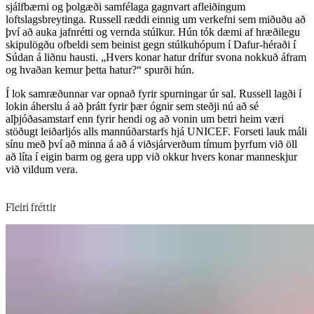
sjálfbærni og þolgæði samfélaga gagnvart afleiðingum
loftslagsbreytinga. Russell ræddi einnig um verkefni sem miðuðu að
því að auka jafnrétti og vernda stúlkur. Hún tók dæmi af hræðilegu
skipulögðu ofbeldi sem beinist gegn stúlkuhópum í Dafur-héraði í
Súdan á liðnu hausti. „Hvers konar hatur drífur svona nokkuð áfram
og hvaðan kemur þetta hatur?“ spurði hún.​​​​‌ ‍ ​‍​‍‌‍ ‌ ​‍‌‍‍‌‌‍‌ ‌‍‍‌‌‍ ‍​‍​‍​ ‍‍​‍​‍‌ ​ ‌‍​‌‌‍ ‍‌‍‍‌‌ ‌​‌ ‍‌​‍ ‍‌‍‍‌‌‍ ​‍​‍​‍ ​​‍​‍‌‍‍​‌ ​‍‌‍‌‌‌‍‌‍​‍​‍​ ‍‍​‍​‍‌‍‍​‌ ‌​‌ ‌​‌ ​​‌ ​ ​‍ ​‍ ‌‍‌‍‌‍ ‌ ​‍‌ ​ ‌‍‌‌‌ ‌​‌‍‍‌​‍ ‌‌‍‍‌‌ ​ ‌‍ ​‌‍​‌‌‍ ‍‌‍‌​‌ ​ ​‍ ‍‌ ‌‍‌‍‌‌‌ ​‍‌‍​ ‌‍‌‌‌‍ ​​‍ ‍‌‍​‌‌ ​​‌ ​​​‍ ‌ ​ ‌ ‌​‌ ‌‌‌‍‌​‌‍‍‌‌‍ ​‍ ‌‍‍‌‌‍ ‍‌ ‌​‌‍‌‌‌‍ ‍‌ ‌​​‍ ‌‍‌‌‌‍‌​‌‍‍‌‌ ‌​​‍ ‌‍ ‌‌‍ ‌‍‌​‌‍‌‌​ ‌‌ ​​‌ ​‍‌‍‌‌‌ ​ ‌‍‌‌‌‍ ‍‌ ‌​‌‍​‌‌ ‌​‌‍‍‌‌‍ ‌‍ ‍​ ‍ ‌‍‍‌‌‍‌​​ ‌​ ‌‍‌‍‌‍​ ‍‌​ ‍‌‌‍‌‌​ ‌ ‌‍​‍‌‍​‌​‍ ‌​ ​ ‌‍‌​‌‍‌​​ ‍‌​‍ ‌​ ‌​‌‍​ ​ ‍‌‌‍‌​​‍ ‌​ ‍​‌‍‌‍‌‍‌‌​ ‌ ​‍ ‌​ ‌​​ ​​‌‍‌‍​ ​ ‌‍​ ‌‍‌​​ ‍​​ ‌ ​ ‍​​ ‍​‌‍‌‌​ ​​​ ‍ ‌ ‌​‌ ‍‌‌ ​​‌‍‌‌​ ‌‌‍ ‍‌‍‌‌‌ ‌ ‌ ​ ​ ‍ ‌ ​​‌‍​‌‌ ‌​‌‍‍​​ ‌‌ ​​‌‍​‌‌‍‌ ‌‍‌‌‌​​‍‌ ‌‌‌‍‍‌‌‍ ​‌‍‌​‌‍‌‌‌ ​‍​‍‌‌​ ‌‌‌​​‍‌‌ ‌‍‍ ‌‍‌‌‌ ‍‌​‍‌‌​ ​ ‌​‌​​‍‌‌​ ​ ‌​‌​​‍‌‌​ ​‍​ ​‍​ ‌‍​ ‌‍​ ‌‌​ ‍​​ ​​​ ‌​​ ‌​‌‍‌‌‌‍​‍‌‍​ ​ ​ ‌‍‌‌​‍‌‌​ ​‍​ ​‍​‍‌‌​ ‌‌‌​‌​​‍ ‍‌‍​ ‌‍ ‌‍ ‍‌ ‌​‌‍‌‌‌‍ ‍‌ ‌​​‍‌‌​ ‌‌‌​​‍‌‌ ‌‍‍ ‌‍‌‌‌ ‍‌​‍‌‌​ ​ ‌​‌​​‍‌‌​ ​ ‌​‌​​‍‌‌​ ​‍​ ​‍​ ​​‌‍‌​​ ‍​​ ​ ‌‍‌‌​ ​​​ ​‌​ ​‍​ ‌‍‌‍‌​​ ‌​‌‍‌​​‍‌‌​ ​‍​ ​‍​‍‌‌​ ‌‌‌​‌​​‍ ‍‌‍​ ‌‍‍​‌‍‍‌‌‍ ​‌‍‌​‌ ​‍‌‍‌‌‌‍ ‍​‍‌‌​ ‌‌‌​​‍‌‌ ‌‍‍ ‌‍‌‌‌ ‍‌​‍‌‌​ ​ ‌​‌​​‍‌‌​ ​ ‌​‌​​‍‌‌​ ​‍​ ​‍​ ​ ​ ‌‌​ ‍‌​ ​ ‌‍‌‍‌‍‌‌​ ​ ​ ​‍‌‍​ ‌‍‌​​ ​‌​ ​ ​‍‌‌​ ​‍​ ​‍​‍‌‌​ ‌‌‌​‌​​‍ ‍‌ ‌​‌‍‌‌‌ ‍​‌ ‌​​ ‌‍​‍‌‍​‌‌ ​ ‌‍‌‌‌‌‌‌‌ ​‍‌‍ ​​ ‌‌‍‍​‌ ‌​‌ ‌​‌ ​​‌ ​ ​‍‌‌​ ​‍‌​‌‍​‍‌‌​ ​‍‌​‌‍‌‍‌‍‌‍ ‌ ​‍‌ ​ ‌‍‌‌‌ ‌​‌‍‍‌​‍ ‌‌‍‍‌‌ ​ ‌‍ ​‌‍​‌‌‍ ‍‌‍‌​‌ ​ ​‍ ‍‌ ‌‍‌‍‌‌‌ ​‍‌‍​ ‌‍‌‌‌‍ ​​‍ ‍‌‍​‌‌ ​​‌ ​​​‍‌‌​ ​‍‌​‌‍‌ ​ ‌ ‌​‌ ‌‌‌‍‌​‌‍‍‌‌‍ ​‍‌‍‌‍‍‌‌‍‌​​ ‌​ ‌‍‌‍‌‍​ ‍‌​ ‍‌‌‍‌‌​ ‌ ‌‍​‍‌‍​‌​‍ ‌​ ​ ‌‍‌​‌‍‌​​ ‍‌​‍ ‌​ ‌​‌‍​ ​ ‍‌‌‍‌​​‍ ‌​ ‍​‌‍‌‍‌‍‌‌​ ‌ ​‍ ‌​ ‌​​ ​​‌‍‌‍​ ​ ‌‍​ ‌‍‌​​ ‍​​ ‌ ​ ‍​​ ‍​‌‍‌‌​ ​​​‍‌‍‌ ‌​‌ ‍‌‌ ​​‌‍‌‌​ ‌‌‍ ‍‌‍‌‌‌ ‌ ‌ ​ ​‍‌‍‌ ​​‌‍​‌‌ ‌​‌‍‍​​ ‌‌ ​​‌‍​‌‌‍‌ ‌‍‌‌‌​​‍‌ ‌‌‌‍‍‌‌‍ ​‌‍‌​‌‍‌‌‌ ​‍​‍‌‌​ ‌‌‌​​‍‌‌ ‌‍‍ ‌‍‌‌‌ ‍‌​‍‌‌​ ​ ‌​‌​​‍‌‌​ ​ ‌​‌​​‍‌‌​ ​‍​ ​‍​ ‌‍​ ‌‍​ ‌‌​ ‍​​ ​​​ ‌​​ ‌​‌‍‌‌‌‍​‍‌‍​ ​ ​ ‌‍‌‌​‍‌‌​ ​‍​ ​‍​‍‌‌​ ‌‌‌​‌​​‍ ‍‌‍​ ‌‍ ‌‍ ‍‌ ‌​‌‍‌‌‌‍ ‍‌ ‌​​‍‌‌​ ‌‌‌​​‍‌‌ ‌‍‍ ‌‍‌‌‌ ‍‌​‍‌‌​ ​ ‌​‌​​‍‌‌​ ​ ‌​‌​​‍‌‌​ ​‍​ ​‍​ ​​‌‍‌​​ ‍​​ ​ ‌‍‌‌​ ​​​ ​‌​ ​‍​ ‌‍‌‍‌​​ ‌​‌‍‌​​‍‌‌​ ​‍​ ​‍​‍‌‌​ ‌‌‌​‌​​‍ ‍‌‍​ ‌‍‍​‌‍‍‌‌‍ ​‌‍‌​‌ ​‍‌‍‌‌‌‍ ‍​‍‌‌​ ‌‌‌​​‍‌‌ ‌‍‍ ‌‍‌‌‌ ‍‌​‍‌‌​ ​ ‌​‌​​‍‌‌​ ​ ‌​‌​​‍‌‌​ ​‍​ ​‍​ ​ ​ ‌‌​ ‍‌​ ​ ‌‍‌‍‌‍‌‌​ ​ ​ ​‍‌‍​ ‌‍‌​​ ​‌​ ​ ​‍‌‌​ ​‍​ ​‍​‍‌‌​ ‌‌‌​‌​​‍ ‍‌ ‌​‌‍‌‌‌ ‍​‌ ‌​​‍‌‍‌ ​​‌‍‌‌‌ ​‍‌ ​ ‌ ​​‌‍‌‌‌‍​ ‌ ‌​‌‍‍‌‌ ‌‍‌‍‌‌​ ‌‌ ​​‌ ‌‌‌‍​‍‌‍ ​‌‍‍‌‌ ​ ‌‍‍​‌‍‌‌‌‍‌​​‍​‍‌ ‌
Í lok samræðunnar var opnað fyrir spurningar úr sal. Russell lagði í
lokin áherslu á að þrátt fyrir þær ógnir sem steðji nú að sé
alþjóðasamstarf enn fyrir hendi og að vonin um betri heim væri
stöðugt leiðarljós alls mannúðarstarfs hjá UNICEF. Forseti lauk máli
sínu með því að minna á að á viðsjárverðum tímum þyrfum við öll
að líta í eigin barm og gera upp við okkur hvers konar manneskjur
við vildum vera.
Fleiri fréttir