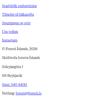
Starfsfólk embættisins
Tilnefnt til fálkaorðu
Spurningar og svör
Um vefinn
Instagram
© Forseti Íslands, 2026
Skrifstofa forseta Íslands
Sóleyjargötu 1
101 Reykjavík
Sími: 540 4400.
Netfang:
forseti@forseti.is