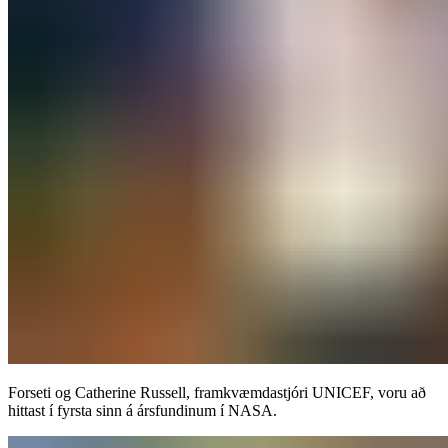
Forseti og Catherine Russell, framkvæmdastjóri UNICEF, voru að
hittast í fyrsta sinn á ársfundinum í NASA.​​​​‌ ‍ ​‍​‍‌‍ ‌ ​‍‌‍‍‌‌‍‌ ‌‍‍‌‌‍ ‍​‍​‍​ ‍‍​‍​‍‌ ​ ‌‍​‌‌‍ ‍‌‍‍‌‌ ‌​‌ ‍‌​‍ ‍‌‍‍‌‌‍ ​‍​‍​‍ ​​‍​‍‌‍‍​‌ ​‍‌‍‌‌‌‍‌‍​‍​‍​ ‍‍​‍​‍‌‍‍​‌ ‌​‌ ‌​‌ ​​‌ ​ ​‍ ​‍ ‌‍‌‍‌‍ ‌ ​‍‌ ​ ‌‍‌‌‌ ‌​‌‍‍‌​‍ ‌‌‍‍‌‌ ​ ‌‍ ​‌‍​‌‌‍ ‍‌‍‌​‌ ​ ​‍ ‍‌ ‌‍‌‍‌‌‌ ​‍‌‍​ ‌‍‌‌‌‍ ​​‍ ‍‌‍​‌‌ ​​‌ ​​​‍ ‌ ​ ‌ ‌​‌ ‌‌‌‍‌​‌‍‍‌‌‍ ​‍ ‌‍‍‌‌‍ ‍‌ ‌​‌‍‌‌‌‍ ‍‌ ‌​​‍ ‌‍‌‌‌‍‌​‌‍‍‌‌ ‌​​‍ ‌‍ ‌‌‍ ‌‍‌​‌‍‌‌​ ‌‌ ​​‌ ​‍‌‍‌‌‌ ​ ‌‍‌‌‌‍ ‍‌ ‌​‌‍​‌‌ ‌​‌‍‍‌‌‍ ‌‍ ‍​ ‍ ‌‍‍‌‌‍‌​​ ‌​ ‌‍‌‍‌‍​ ‍‌​ ‍‌‌‍‌‌​ ‌ ‌‍​‍‌‍​‌​‍ ‌​ ​ ‌‍‌​‌‍‌​​ ‍‌​‍ ‌​ ‌​‌‍​ ​ ‍‌‌‍‌​​‍ ‌​ ‍​‌‍‌‍‌‍‌‌​ ‌ ​‍ ‌​ ‌​​ ​​‌‍‌‍​ ​ ‌‍​ ‌‍‌​​ ‍​​ ‌ ​ ‍​​ ‍​‌‍‌‌​ ​​​ ‍ ‌ ‌​‌ ‍‌‌ ​​‌‍‌‌​ ‌‌‍ ‍‌‍‌‌‌ ‌ ‌ ​ ​ ‍ ‌ ​​‌‍​‌‌ ‌​‌‍‍​​ ‌‌ ​​‌‍​‌‌‍‌ ‌‍‌‌‌​​‍‌ ‌‌‌‍‍‌‌‍ ​‌‍‌​‌‍‌‌‌ ​‍​‍‌‌​ ‌‌‌​​‍‌‌ ‌‍‍ ‌‍‌‌‌ ‍‌​‍‌‌​ ​ ‌​‌​​‍‌‌​ ​ ‌​‌​​‍‌‌​ ​‍​ ​‍​ ​​​ ‌​‌‍‌‍​ ‍‌‌‍​‍​ ‌‌​ ‍‌​ ‌‌‌‍​‍​ ‌​‌‍‌‌​ ​ ​‍‌‌​ ​‍​ ​‍​‍‌‌​ ‌‌‌​‌​​‍ ‍‌‍‍‌‌‍ ‌‌‍​‌‌‍‌ ‌‍‌‌‌ ​ ​‍‌‌​ ‌‌‌​​‍‌‌ ‌‍‍ ‌‍‌‌‌ ‍‌​‍‌‌​ ​ ‌​‌​​‍‌‌​ ​ ‌​‌​​‍‌‌​ ​‍​ ​‍‌‍‌​​ ‍​‌‍​ ​ ​ ​ ​‌‌‍‌‍​ ​‌​ ​‌​ ‍‌​ ‌‍‌‍​‍​ ‌‌​‍‌‌​ ​‍​ ​‍​‍‌‌​ ‌‌‌​‌​​‍ ‍‌‍​ ‌‍​‌‌ ​​‌ ‌​‌‍‍‌‌‍ ‌‍ ‍​ ‌‍​‍‌‍​‌‌ ​ ‌‍‌‌‌‌‌‌‌ ​‍‌‍ ​​ ‌‌‍‍​‌ ‌​‌ ‌​‌ ​​‌ ​ ​‍‌‌​ ​‍‌​‌‍​‍‌‌​ ​‍‌​‌‍‌‍‌‍‌‍ ‌ ​‍‌ ​ ‌‍‌‌‌ ‌​‌‍‍‌​‍ ‌‌‍‍‌‌ ​ ‌‍ ​‌‍​‌‌‍ ‍‌‍‌​‌ ​ ​‍ ‍‌ ‌‍‌‍‌‌‌ ​‍‌‍​ ‌‍‌‌‌‍ ​​‍ ‍‌‍​‌‌ ​​‌ ​​​‍‌‌​ ​‍‌​‌‍‌ ​ ‌ ‌​‌ ‌‌‌‍‌​‌‍‍‌‌‍ ​‍‌‍‌‍‍‌‌‍‌​​ ‌​ ‌‍‌‍‌‍​ ‍‌​ ‍‌‌‍‌‌​ ‌ ‌‍​‍‌‍​‌​‍ ‌​ ​ ‌‍‌​‌‍‌​​ ‍‌​‍ ‌​ ‌​‌‍​ ​ ‍‌‌‍‌​​‍ ‌​ ‍​‌‍‌‍‌‍‌‌​ ‌ ​‍ ‌​ ‌​​ ​​‌‍‌‍​ ​ ‌‍​ ‌‍‌​​ ‍​​ ‌ ​ ‍​​ ‍​‌‍‌‌​ ​​​‍‌‍‌ ‌​‌ ‍‌‌ ​​‌‍‌‌​ ‌‌‍ ‍‌‍‌‌‌ ‌ ‌ ​ ​‍‌‍‌ ​​‌‍​‌‌ ‌​‌‍‍​​ ‌‌ ​​‌‍​‌‌‍‌ ‌‍‌‌‌​​‍‌ ‌‌‌‍‍‌‌‍ ​‌‍‌​‌‍‌‌‌ ​‍​‍‌‌​ ‌‌‌​​‍‌‌ ‌‍‍ ‌‍‌‌‌ ‍‌​‍‌‌​ ​ ‌​‌​​‍‌‌​ ​ ‌​‌​​‍‌‌​ ​‍​ ​‍​ ​​​ ‌​‌‍‌‍​ ‍‌‌‍​‍​ ‌‌​ ‍‌​ ‌‌‌‍​‍​ ‌​‌‍‌‌​ ​ ​‍‌‌​ ​‍​ ​‍​‍‌‌​ ‌‌‌​‌​​‍ ‍‌‍‍‌‌‍ ‌‌‍​‌‌‍‌ ‌‍‌‌‌ ​ ​‍‌‌​ ‌‌‌​​‍‌‌ ‌‍‍ ‌‍‌‌‌ ‍‌​‍‌‌​ ​ ‌​‌​​‍‌‌​ ​ ‌​‌​​‍‌‌​ ​‍​ ​‍‌‍‌​​ ‍​‌‍​ ​ ​ ​ ​‌‌‍‌‍​ ​‌​ ​‌​ ‍‌​ ‌‍‌‍​‍​ ‌‌​‍‌‌​ ​‍​ ​‍​‍‌‌​ ‌‌‌​‌​​‍ ‍‌‍​ ‌‍​‌‌ ​​‌ ‌​‌‍‍‌‌‍ ‌‍ ‍​‍‌‍‌ ​​‌‍‌‌‌ ​‍‌ ​ ‌ ​​‌‍‌‌‌‍​ ‌ ‌​‌‍‍‌‌ ‌‍‌‍‌‌​ ‌‌ ​​‌ ‌‌‌‍​‍‌‍ ​‌‍‍‌‌ ​ ‌‍‍​‌‍‌‌‌‍‌​​‍​‍‌ ‌