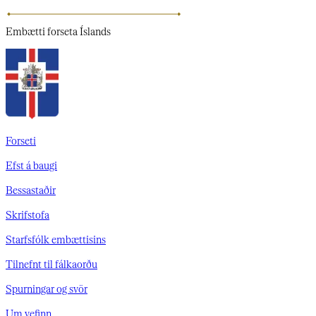
Embætti
forseta Íslands
Forseti
Efst á baugi
Bessastaðir
Skrifstofa
Starfsfólk embættisins
Tilnefnt til fálkaorðu
Spurningar og svör
Um vefinn