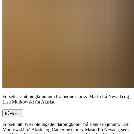
Forseti ásamt þingkonunum Catherine Cortez Masto frá Nevada og
Lisu Murkowski frá Alaska.​​​​‌ ‍ ​‍​‍‌‍ ‌ ​‍‌‍‍‌‌‍‌ ‌‍‍‌‌‍ ‍​‍​‍​ ‍‍​‍​‍‌ ​ ‌‍​‌‌‍ ‍‌‍‍‌‌ ‌​‌ ‍‌​‍ ‍‌‍‍‌‌‍ ​‍​‍​‍ ​​‍​‍‌‍‍​‌ ​‍‌‍‌‌‌‍‌‍​‍​‍​ ‍‍​‍​‍‌‍‍​‌ ‌​‌ ‌​‌ ​​‌ ​ ​‍ ​‍ ‌‍‌‍‌‍ ‌ ​‍‌ ​ ‌‍‌‌‌ ‌​‌‍‍‌​‍ ‌‌‍‍‌‌ ​ ‌‍ ​‌‍​‌‌‍ ‍‌‍‌​‌ ​ ​‍ ‍‌ ‌‍‌‍‌‌‌ ​‍‌‍​ ‌‍‌‌‌‍ ​​‍ ‍‌‍​‌‌ ​​‌ ​​​‍ ‌ ​ ‌ ‌​‌ ‌‌‌‍‌​‌‍‍‌‌‍ ​‍ ‌‍‍‌‌‍ ‍‌ ‌​‌‍‌‌‌‍ ‍‌ ‌​​‍ ‌‍‌‌‌‍‌​‌‍‍‌‌ ‌​​‍ ‌‍ ‌‌‍ ‌‍‌​‌‍‌‌​ ‌‌ ​​‌ ​‍‌‍‌‌‌ ​ ‌‍‌‌‌‍ ‍‌ ‌​‌‍​‌‌ ‌​‌‍‍‌‌‍ ‌‍ ‍​ ‍ ‌‍‍‌‌‍‌​​ ‌​ ‍​​ ‍​​ ‌‌‌‍‌‍​ ​ ‌‍​‍‌‍‌​‌‍​‌​‍ ‌​ ​‌​ ​‌​ ‌‍​ ​ ​‍ ‌​ ‌​‌‍‌‌​ ​ ‌‍‌‍​‍ ‌‌‍​‍‌‍​‍​ ​‍‌‍​‌​‍ ‌‌‍​ ​ ​​​ ‍‌​ ​‍‌‍‌​​ ‌ ‌‍​ ‌‍‌​​ ‌‍​ ‌‌​ ​‌‌‍​‍​ ‍ ‌ ‌​‌ ‍‌‌ ​​‌‍‌‌​ ‌‌‍ ‍‌‍‌‌‌ ‌ ‌ ​ ​ ‍ ‌ ​​‌‍​‌‌ ‌​‌‍‍​​ ‌‌ ​​‌‍​‌‌‍‌ ‌‍‌‌‌​​‍‌ ‌‌‌‍‍‌‌‍ ​‌‍‌​‌‍‌‌‌ ​‍​‍‌‌​ ‌‌‌​​‍‌‌ ‌‍‍ ‌‍‌‌‌ ‍‌​‍‌‌​ ​ ‌​‌​​‍‌‌​ ​ ‌​‌​​‍‌‌​ ​‍​ ​‍‌‍​ ‌‍‌‌​ ​ ​ ​‍‌‍​ ​ ‍‌‌‍​ ​ ‍​‌‍‌‍​ ‌​‌‍‌​​ ​​​‍‌‌​ ​‍​ ​‍​‍‌‌​ ‌‌‌​‌​​‍ ‍‌‍‍‌‌‍ ‌‌‍​‌‌‍‌ ‌‍‌‌‌ ​ ​‍‌‌​ ‌‌‌​​‍‌‌ ‌‍‍ ‌‍‌‌‌ ‍‌​‍‌‌​ ​ ‌​‌​​‍‌‌​ ​ ‌​‌​​‍‌‌​ ​‍​ ​‍​ ‌​​ ‌‌‌‍​‌‌‍‌​‌‍​‍​ ​ ‌‍‌‍​ ​​​ ‌​‌‍​‌​ ‌‌‌‍‌‍​‍‌‌​ ​‍​ ​‍​‍‌‌​ ‌‌‌​‌​​‍ ‍‌‍​ ‌‍​‌‌ ​​‌ ‌​‌‍‍‌‌‍ ‌‍ ‍​ ‌‍​‍‌‍​‌‌ ​ ‌‍‌‌‌‌‌‌‌ ​‍‌‍ ​​ ‌‌‍‍​‌ ‌​‌ ‌​‌ ​​‌ ​ ​‍‌‌​ ​‍‌​‌‍​‍‌‌​ ​‍‌​‌‍‌‍‌‍‌‍ ‌ ​‍‌ ​ ‌‍‌‌‌ ‌​‌‍‍‌​‍ ‌‌‍‍‌‌ ​ ‌‍ ​‌‍​‌‌‍ ‍‌‍‌​‌ ​ ​‍ ‍‌ ‌‍‌‍‌‌‌ ​‍‌‍​ ‌‍‌‌‌‍ ​​‍ ‍‌‍​‌‌ ​​‌ ​​​‍‌‌​ ​‍‌​‌‍‌ ​ ‌ ‌​‌ ‌‌‌‍‌​‌‍‍‌‌‍ ​‍‌‍‌‍‍‌‌‍‌​​ ‌​ ‍​​ ‍​​ ‌‌‌‍‌‍​ ​ ‌‍​‍‌‍‌​‌‍​‌​‍ ‌​ ​‌​ ​‌​ ‌‍​ ​ ​‍ ‌​ ‌​‌‍‌‌​ ​ ‌‍‌‍​‍ ‌‌‍​‍‌‍​‍​ ​‍‌‍​‌​‍ ‌‌‍​ ​ ​​​ ‍‌​ ​‍‌‍‌​​ ‌ ‌‍​ ‌‍‌​​ ‌‍​ ‌‌​ ​‌‌‍​‍​‍‌‍‌ ‌​‌ ‍‌‌ ​​‌‍‌‌​ ‌‌‍ ‍‌‍‌‌‌ ‌ ‌ ​ ​‍‌‍‌ ​​‌‍​‌‌ ‌​‌‍‍​​ ‌‌ ​​‌‍​‌‌‍‌ ‌‍‌‌‌​​‍‌ ‌‌‌‍‍‌‌‍ ​‌‍‌​‌‍‌‌‌ ​‍​‍‌‌​ ‌‌‌​​‍‌‌ ‌‍‍ ‌‍‌‌‌ ‍‌​‍‌‌​ ​ ‌​‌​​‍‌‌​ ​ ‌​‌​​‍‌‌​ ​‍​ ​‍‌‍​ ‌‍‌‌​ ​ ​ ​‍‌‍​ ​ ‍‌‌‍​ ​ ‍​‌‍‌‍​ ‌​‌‍‌​​ ​​​‍‌‌​ ​‍​ ​‍​‍‌‌​ ‌‌‌​‌​​‍ ‍‌‍‍‌‌‍ ‌‌‍​‌‌‍‌ ‌‍‌‌‌ ​ ​‍‌‌​ ‌‌‌​​‍‌‌ ‌‍‍ ‌‍‌‌‌ ‍‌​‍‌‌​ ​ ‌​‌​​‍‌‌​ ​ ‌​‌​​‍‌‌​ ​‍​ ​‍​ ‌​​ ‌‌‌‍​‌‌‍‌​‌‍​‍​ ​ ‌‍‌‍​ ​​​ ‌​‌‍​‌​ ‌‌‌‍‌‍​‍‌‌​ ​‍​ ​‍​‍‌‌​ ‌‌‌​‌​​‍ ‍‌‍​ ‌‍​‌‌ ​​‌ ‌​‌‍‍‌‌‍ ‌‍ ‍​‍‌‍‌ ​​‌‍‌‌‌ ​‍‌ ​ ‌ ​​‌‍‌‌‌‍​ ‌ ‌​‌‍‍‌‌ ‌‍‌‍‌‌​ ‌‌ ​​‌ ‌‌‌‍​‍‌‍ ​‌‍‍‌‌ ​ ‌‍‍​‌‍‌‌‌‍‌​​‍​‍‌ ‌
Hlusta
Forseti hitti tvær öldungadeildarþingkonur frá Bandaríkjunum, Lisu
Murkowski frá Alaska og Catherine Cortez Masto frá Nevada, sem