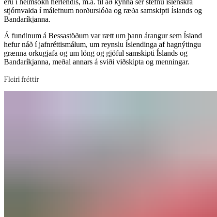
eru í heimsókn hérlendis, m.a. til að kynna sér stefnu íslenskra
stjórnvalda í málefnum norðurslóða og ræða samskipti Íslands og
Bandaríkjanna. ​​​​‌ ‍ ​‍​‍‌‍ ‌ ​‍‌‍‍‌‌‍‌ ‌‍‍‌‌‍ ‍​‍​‍​ ‍‍​‍​‍‌ ​ ‌‍​‌‌‍ ‍‌‍‍‌‌ ‌​‌ ‍‌​‍ ‍‌‍‍‌‌‍ ​‍​‍​‍ ​​‍​‍‌‍‍​‌ ​‍‌‍‌‌‌‍‌‍​‍​‍​ ‍‍​‍​‍‌‍‍​‌ ‌​‌ ‌​‌ ​​‌ ​ ​‍ ​‍ ‌‍‌‍‌‍ ‌ ​‍‌ ​ ‌‍‌‌‌ ‌​‌‍‍‌​‍ ‌‌‍‍‌‌ ​ ‌‍ ​‌‍​‌‌‍ ‍‌‍‌​‌ ​ ​‍ ‍‌ ‌‍‌‍‌‌‌ ​‍‌‍​ ‌‍‌‌‌‍ ​​‍ ‍‌‍​‌‌ ​​‌ ​​​‍ ‌ ​ ‌ ‌​‌ ‌‌‌‍‌​‌‍‍‌‌‍ ​‍ ‌‍‍‌‌‍ ‍‌ ‌​‌‍‌‌‌‍ ‍‌ ‌​​‍ ‌‍‌‌‌‍‌​‌‍‍‌‌ ‌​​‍ ‌‍ ‌‌‍ ‌‍‌​‌‍‌‌​ ‌‌ ​​‌ ​‍‌‍‌‌‌ ​ ‌‍‌‌‌‍ ‍‌ ‌​‌‍​‌‌ ‌​‌‍‍‌‌‍ ‌‍ ‍​ ‍ ‌‍‍‌‌‍‌​​ ‌​ ‍​​ ‍​​ ‌‌‌‍‌‍​ ​ ‌‍​‍‌‍‌​‌‍​‌​‍ ‌​ ​‌​ ​‌​ ‌‍​ ​ ​‍ ‌​ ‌​‌‍‌‌​ ​ ‌‍‌‍​‍ ‌‌‍​‍‌‍​‍​ ​‍‌‍​‌​‍ ‌‌‍​ ​ ​​​ ‍‌​ ​‍‌‍‌​​ ‌ ‌‍​ ‌‍‌​​ ‌‍​ ‌‌​ ​‌‌‍​‍​ ‍ ‌ ‌​‌ ‍‌‌ ​​‌‍‌‌​ ‌‌‍ ‍‌‍‌‌‌ ‌ ‌ ​ ​ ‍ ‌ ​​‌‍​‌‌ ‌​‌‍‍​​ ‌‌ ​​‌‍​‌‌‍‌ ‌‍‌‌‌​​‍‌ ‌‌‌‍‍‌‌‍ ​‌‍‌​‌‍‌‌‌ ​‍​‍‌‌​ ‌‌‌​​‍‌‌ ‌‍‍ ‌‍‌‌‌ ‍‌​‍‌‌​ ​ ‌​‌​​‍‌‌​ ​ ‌​‌​​‍‌‌​ ​‍​ ​‍‌‍​‌‌‍‌​‌‍‌​​ ​‍‌‍‌‌‌‍​ ‌‍​‌​ ​‍​ ​‌​ ‌‍​ ​‍​ ‌‍​‍‌‌​ ​‍​ ​‍​‍‌‌​ ‌‌‌​‌​​‍ ‍‌‍​ ‌‍ ‌‍ ‍‌ ‌​‌‍‌‌‌‍ ‍‌ ‌​​‍‌‌​ ‌‌‌​​‍‌‌ ‌‍‍ ‌‍‌‌‌ ‍‌​‍‌‌​ ​ ‌​‌​​‍‌‌​ ​ ‌​‌​​‍‌‌​ ​‍​ ​‍​ ‍​​ ‌​‌‍​‍‌‍​ ‌‍​ ​ ​‍​ ‌‍​ ‍‌​ ​ ​ ‌‌​ ‍​​ ​‍​‍‌‌​ ​‍​ ​‍​‍‌‌​ ‌‌‌​‌​​‍ ‍‌‍​ ‌‍‍​‌‍‍‌‌‍ ​‌‍‌​‌ ​‍‌‍‌‌‌‍ ‍​‍‌‌​ ‌‌‌​​‍‌‌ ‌‍‍ ‌‍‌‌‌ ‍‌​‍‌‌​ ​ ‌​‌​​‍‌‌​ ​ ‌​‌​​‍‌‌​ ​‍​ ​‍​ ‌‍‌‍‌‍‌‍​‍​ ​​‌‍​ ‌‍​ ​ ‌​‌‍​‍​ ​​​ ‍​​ ‌​​ ‌​​‍‌‌​ ​‍​ ​‍​‍‌‌​ ‌‌‌​‌​​‍ ‍‌ ‌​‌‍‌‌‌ ‍​‌ ‌​​ ‌‍​‍‌‍​‌‌ ​ ‌‍‌‌‌‌‌‌‌ ​‍‌‍ ​​ ‌‌‍‍​‌ ‌​‌ ‌​‌ ​​‌ ​ ​‍‌‌​ ​‍‌​‌‍​‍‌‌​ ​‍‌​‌‍‌‍‌‍‌‍ ‌ ​‍‌ ​ ‌‍‌‌‌ ‌​‌‍‍‌​‍ ‌‌‍‍‌‌ ​ ‌‍ ​‌‍​‌‌‍ ‍‌‍‌​‌ ​ ​‍ ‍‌ ‌‍‌‍‌‌‌ ​‍‌‍​ ‌‍‌‌‌‍ ​​‍ ‍‌‍​‌‌ ​​‌ ​​​‍‌‌​ ​‍‌​‌‍‌ ​ ‌ ‌​‌ ‌‌‌‍‌​‌‍‍‌‌‍ ​‍‌‍‌‍‍‌‌‍‌​​ ‌​ ‍​​ ‍​​ ‌‌‌‍‌‍​ ​ ‌‍​‍‌‍‌​‌‍​‌​‍ ‌​ ​‌​ ​‌​ ‌‍​ ​ ​‍ ‌​ ‌​‌‍‌‌​ ​ ‌‍‌‍​‍ ‌‌‍​‍‌‍​‍​ ​‍‌‍​‌​‍ ‌‌‍​ ​ ​​​ ‍‌​ ​‍‌‍‌​​ ‌ ‌‍​ ‌‍‌​​ ‌‍​ ‌‌​ ​‌‌‍​‍​‍‌‍‌ ‌​‌ ‍‌‌ ​​‌‍‌‌​ ‌‌‍ ‍‌‍‌‌‌ ‌ ‌ ​ ​‍‌‍‌ ​​‌‍​‌‌ ‌​‌‍‍​​ ‌‌ ​​‌‍​‌‌‍‌ ‌‍‌‌‌​​‍‌ ‌‌‌‍‍‌‌‍ ​‌‍‌​‌‍‌‌‌ ​‍​‍‌‌​ ‌‌‌​​‍‌‌ ‌‍‍ ‌‍‌‌‌ ‍‌​‍‌‌​ ​ ‌​‌​​‍‌‌​ ​ ‌​‌​​‍‌‌​ ​‍​ ​‍‌‍​‌‌‍‌​‌‍‌​​ ​‍‌‍‌‌‌‍​ ‌‍​‌​ ​‍​ ​‌​ ‌‍​ ​‍​ ‌‍​‍‌‌​ ​‍​ ​‍​‍‌‌​ ‌‌‌​‌​​‍ ‍‌‍​ ‌‍ ‌‍ ‍‌ ‌​‌‍‌‌‌‍ ‍‌ ‌​​‍‌‌​ ‌‌‌​​‍‌‌ ‌‍‍ ‌‍‌‌‌ ‍‌​‍‌‌​ ​ ‌​‌​​‍‌‌​ ​ ‌​‌​​‍‌‌​ ​‍​ ​‍​ ‍​​ ‌​‌‍​‍‌‍​ ‌‍​ ​ ​‍​ ‌‍​ ‍‌​ ​ ​ ‌‌​ ‍​​ ​‍​‍‌‌​ ​‍​ ​‍​‍‌‌​ ‌‌‌​‌​​‍ ‍‌‍​ ‌‍‍​‌‍‍‌‌‍ ​‌‍‌​‌ ​‍‌‍‌‌‌‍ ‍​‍‌‌​ ‌‌‌​​‍‌‌ ‌‍‍ ‌‍‌‌‌ ‍‌​‍‌‌​ ​ ‌​‌​​‍‌‌​ ​ ‌​‌​​‍‌‌​ ​‍​ ​‍​ ‌‍‌‍‌‍‌‍​‍​ ​​‌‍​ ‌‍​ ​ ‌​‌‍​‍​ ​​​ ‍​​ ‌​​ ‌​​‍‌‌​ ​‍​ ​‍​‍‌‌​ ‌‌‌​‌​​‍ ‍‌ ‌​‌‍‌‌‌ ‍​‌ ‌​​‍‌‍‌ ​​‌‍‌‌‌ ​‍‌ ​ ‌ ​​‌‍‌‌‌‍​ ‌ ‌​‌‍‍‌‌ ‌‍‌‍‌‌​ ‌‌ ​​‌ ‌‌‌‍​‍‌‍ ​‌‍‍‌‌ ​ ‌‍‍​‌‍‌‌‌‍‌​​‍​‍‌ ‌
Á fundinum á Bessastöðum var rætt um þann árangur sem Ísland
hefur náð í jafnréttismálum, um reynslu Íslendinga af hagnýtingu
grænna orkugjafa og um löng og gjöful samskipti Íslands og
Bandaríkjanna, meðal annars á sviði viðskipta og menningar.​​​​‌ ‍ ​‍​‍‌‍ ‌ ​‍‌‍‍‌‌‍‌ ‌‍‍‌‌‍ ‍​‍​‍​ ‍‍​‍​‍‌ ​ ‌‍​‌‌‍ ‍‌‍‍‌‌ ‌​‌ ‍‌​‍ ‍‌‍‍‌‌‍ ​‍​‍​‍ ​​‍​‍‌‍‍​‌ ​‍‌‍‌‌‌‍‌‍​‍​‍​ ‍‍​‍​‍‌‍‍​‌ ‌​‌ ‌​‌ ​​‌ ​ ​‍ ​‍ ‌‍‌‍‌‍ ‌ ​‍‌ ​ ‌‍‌‌‌ ‌​‌‍‍‌​‍ ‌‌‍‍‌‌ ​ ‌‍ ​‌‍​‌‌‍ ‍‌‍‌​‌ ​ ​‍ ‍‌ ‌‍‌‍‌‌‌ ​‍‌‍​ ‌‍‌‌‌‍ ​​‍ ‍‌‍​‌‌ ​​‌ ​​​‍ ‌ ​ ‌ ‌​‌ ‌‌‌‍‌​‌‍‍‌‌‍ ​‍ ‌‍‍‌‌‍ ‍‌ ‌​‌‍‌‌‌‍ ‍‌ ‌​​‍ ‌‍‌‌‌‍‌​‌‍‍‌‌ ‌​​‍ ‌‍ ‌‌‍ ‌‍‌​‌‍‌‌​ ‌‌ ​​‌ ​‍‌‍‌‌‌ ​ ‌‍‌‌‌‍ ‍‌ ‌​‌‍​‌‌ ‌​‌‍‍‌‌‍ ‌‍ ‍​ ‍ ‌‍‍‌‌‍‌​​ ‌​ ‍​​ ‍​​ ‌‌‌‍‌‍​ ​ ‌‍​‍‌‍‌​‌‍​‌​‍ ‌​ ​‌​ ​‌​ ‌‍​ ​ ​‍ ‌​ ‌​‌‍‌‌​ ​ ‌‍‌‍​‍ ‌‌‍​‍‌‍​‍​ ​‍‌‍​‌​‍ ‌‌‍​ ​ ​​​ ‍‌​ ​‍‌‍‌​​ ‌ ‌‍​ ‌‍‌​​ ‌‍​ ‌‌​ ​‌‌‍​‍​ ‍ ‌ ‌​‌ ‍‌‌ ​​‌‍‌‌​ ‌‌‍ ‍‌‍‌‌‌ ‌ ‌ ​ ​ ‍ ‌ ​​‌‍​‌‌ ‌​‌‍‍​​ ‌‌ ​​‌‍​‌‌‍‌ ‌‍‌‌‌​​‍‌ ‌‌‌‍‍‌‌‍ ​‌‍‌​‌‍‌‌‌ ​‍​‍‌‌​ ‌‌‌​​‍‌‌ ‌‍‍ ‌‍‌‌‌ ‍‌​‍‌‌​ ​ ‌​‌​​‍‌‌​ ​ ‌​‌​​‍‌‌​ ​‍​ ​‍‌‍​‌‌‍‌​‌‍‌​​ ​‍‌‍‌‌‌‍​ ‌‍​‌​ ​‍​ ​‌​ ‌‍​ ​‍​ ‌‍​‍‌‌​ ​‍​ ​‍​‍‌‌​ ‌‌‌​‌​​‍ ‍‌‍​ ‌‍ ‌‍ ‍‌ ‌​‌‍‌‌‌‍ ‍‌ ‌​​‍‌‌​ ‌‌‌​​‍‌‌ ‌‍‍ ‌‍‌‌‌ ‍‌​‍‌‌​ ​ ‌​‌​​‍‌‌​ ​ ‌​‌​​‍‌‌​ ​‍​ ​‍​ ​‍‌‍‌‌​ ‌​‌‍​‌​ ​‌​ ​ ​ ​​‌‍‌‌​ ‌‌​ ​‌‌‍​‍​ ‌‍​‍‌‌​ ​‍​ ​‍​‍‌‌​ ‌‌‌​‌​​‍ ‍‌‍​ ‌‍‍​‌‍‍‌‌‍ ​‌‍‌​‌ ​‍‌‍‌‌‌‍ ‍​‍‌‌​ ‌‌‌​​‍‌‌ ‌‍‍ ‌‍‌‌‌ ‍‌​‍‌‌​ ​ ‌​‌​​‍‌‌​ ​ ‌​‌​​‍‌‌​ ​‍​ ​‍​ ‌‍‌‍‌‍‌‍​‍​ ​​‌‍​ ‌‍​ ​ ‌​‌‍​‍​ ​​​ ‍​​ ‌​​ ‌​​‍‌‌​ ​‍​ ​‍​‍‌‌​ ‌‌‌​‌​​‍ ‍‌ ‌​‌‍‌‌‌ ‍​‌ ‌​​ ‌‍​‍‌‍​‌‌ ​ ‌‍‌‌‌‌‌‌‌ ​‍‌‍ ​​ ‌‌‍‍​‌ ‌​‌ ‌​‌ ​​‌ ​ ​‍‌‌​ ​‍‌​‌‍​‍‌‌​ ​‍‌​‌‍‌‍‌‍‌‍ ‌ ​‍‌ ​ ‌‍‌‌‌ ‌​‌‍‍‌​‍ ‌‌‍‍‌‌ ​ ‌‍ ​‌‍​‌‌‍ ‍‌‍‌​‌ ​ ​‍ ‍‌ ‌‍‌‍‌‌‌ ​‍‌‍​ ‌‍‌‌‌‍ ​​‍ ‍‌‍​‌‌ ​​‌ ​​​‍‌‌​ ​‍‌​‌‍‌ ​ ‌ ‌​‌ ‌‌‌‍‌​‌‍‍‌‌‍ ​‍‌‍‌‍‍‌‌‍‌​​ ‌​ ‍​​ ‍​​ ‌‌‌‍‌‍​ ​ ‌‍​‍‌‍‌​‌‍​‌​‍ ‌​ ​‌​ ​‌​ ‌‍​ ​ ​‍ ‌​ ‌​‌‍‌‌​ ​ ‌‍‌‍​‍ ‌‌‍​‍‌‍​‍​ ​‍‌‍​‌​‍ ‌‌‍​ ​ ​​​ ‍‌​ ​‍‌‍‌​​ ‌ ‌‍​ ‌‍‌​​ ‌‍​ ‌‌​ ​‌‌‍​‍​‍‌‍‌ ‌​‌ ‍‌‌ ​​‌‍‌‌​ ‌‌‍ ‍‌‍‌‌‌ ‌ ‌ ​ ​‍‌‍‌ ​​‌‍​‌‌ ‌​‌‍‍​​ ‌‌ ​​‌‍​‌‌‍‌ ‌‍‌‌‌​​‍‌ ‌‌‌‍‍‌‌‍ ​‌‍‌​‌‍‌‌‌ ​‍​‍‌‌​ ‌‌‌​​‍‌‌ ‌‍‍ ‌‍‌‌‌ ‍‌​‍‌‌​ ​ ‌​‌​​‍‌‌​ ​ ‌​‌​​‍‌‌​ ​‍​ ​‍‌‍​‌‌‍‌​‌‍‌​​ ​‍‌‍‌‌‌‍​ ‌‍​‌​ ​‍​ ​‌​ ‌‍​ ​‍​ ‌‍​‍‌‌​ ​‍​ ​‍​‍‌‌​ ‌‌‌​‌​​‍ ‍‌‍​ ‌‍ ‌‍ ‍‌ ‌​‌‍‌‌‌‍ ‍‌ ‌​​‍‌‌​ ‌‌‌​​‍‌‌ ‌‍‍ ‌‍‌‌‌ ‍‌​‍‌‌​ ​ ‌​‌​​‍‌‌​ ​ ‌​‌​​‍‌‌​ ​‍​ ​‍​ ​‍‌‍‌‌​ ‌​‌‍​‌​ ​‌​ ​ ​ ​​‌‍‌‌​ ‌‌​ ​‌‌‍​‍​ ‌‍​‍‌‌​ ​‍​ ​‍​‍‌‌​ ‌‌‌​‌​​‍ ‍‌‍​ ‌‍‍​‌‍‍‌‌‍ ​‌‍‌​‌ ​‍‌‍‌‌‌‍ ‍​‍‌‌​ ‌‌‌​​‍‌‌ ‌‍‍ ‌‍‌‌‌ ‍‌​‍‌‌​ ​ ‌​‌​​‍‌‌​ ​ ‌​‌​​‍‌‌​ ​‍​ ​‍​ ‌‍‌‍‌‍‌‍​‍​ ​​‌‍​ ‌‍​ ​ ‌​‌‍​‍​ ​​​ ‍​​ ‌​​ ‌​​‍‌‌​ ​‍​ ​‍​‍‌‌​ ‌‌‌​‌​​‍ ‍‌ ‌​‌‍‌‌‌ ‍​‌ ‌​​‍‌‍‌ ​​‌‍‌‌‌ ​‍‌ ​ ‌ ​​‌‍‌‌‌‍​ ‌ ‌​‌‍‍‌‌ ‌‍‌‍‌‌​ ‌‌ ​​‌ ‌‌‌‍​‍‌‍ ​‌‍‍‌‌ ​ ‌‍‍​‌‍‌‌‌‍‌​​‍​‍‌ ‌
Fleiri fréttir