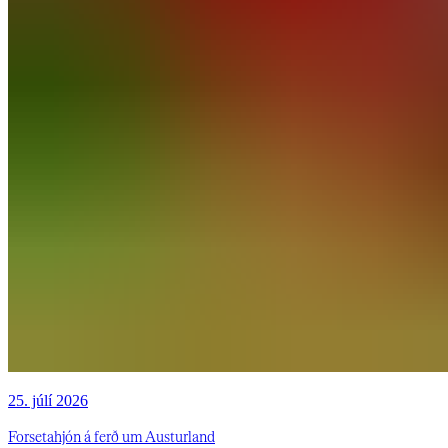
25. júlí 2026
Forsetahjón á ferð um Austurland