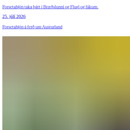
Forsetahjón taka þátt í Bræðslunni og Flugi og fákum.
25. júlí 2026
Forsetahjón á ferð um Austurland