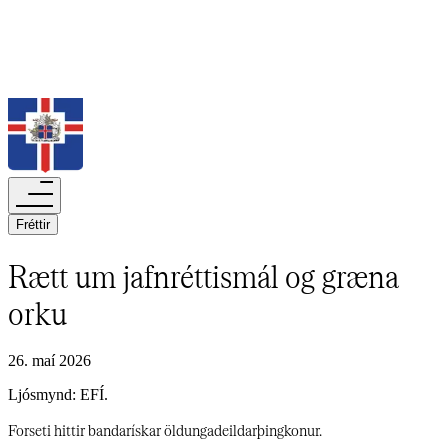
Leita
Fréttir​​​​‌ ‍ ​‍​‍‌‍ ‌ ​‍‌‍‍‌‌‍‌ ‌‍‍‌‌‍ ‍​‍​‍​ ‍‍​‍​‍‌ ​ ‌‍​‌‌‍ ‍‌‍‍‌‌ ‌​‌ ‍‌​‍ ‍‌‍‍‌‌‍ ​‍​‍​‍ ​​‍​‍‌‍‍​‌ ​‍‌‍‌‌‌‍‌‍​‍​‍​ ‍‍​‍​‍‌‍‍​‌ ‌​‌ ‌​‌ ​​‌ ​ ​‍ ​‍ ‌‍‌‍‌‍ ‌ ​‍‌ ​ ‌‍‌‌‌ ‌​‌‍‍‌​‍ ‌‌‍‍‌‌ ​ ‌‍ ​‌‍​‌‌‍ ‍‌‍‌​‌ ​ ​‍ ‍‌ ‌‍‌‍‌‌‌ ​‍‌‍​ ‌‍‌‌‌‍ ​​‍ ‍‌‍​‌‌ ​​‌ ​​​‍ ‌ ​ ‌ ‌​‌ ‌‌‌‍‌​‌‍‍‌‌‍ ​‍ ‌‍‍‌‌‍ ‍‌ ‌​‌‍‌‌‌‍ ‍‌ ‌​​‍ ‌‍‌‌‌‍‌​‌‍‍‌‌ ‌​​‍ ‌‍ ‌‌‍ ‌‍‌​‌‍‌‌​ ‌‌ ​​‌ ​‍‌‍‌‌‌ ​ ‌‍‌‌‌‍ ‍‌ ‌​‌‍​‌‌ ‌​‌‍‍‌‌‍ ‌‍ ‍​ ‍ ‌‍‍‌‌‍‌​​ ‌‌‍​‌‌‍‌‍​ ‌‍‌‍‌‌​ ‌‌‌‍​ ​ ​​​ ‌ ​‍ ‌‌‍​ ​ ‌‍‌‍‌‌​ ‍‌​‍ ‌​ ‌​​ ‌‍​ ‍‌​ ​ ​‍ ‌​ ‍‌​ ​ ​ ​​‌‍‌‌​‍ ‌​ ‍‌​ ​‌​ ​​‌‍‌​‌‍‌‌‌‍‌‌​ ‌‍‌‍‌‌​ ​ ‌‍‌‍‌‍​ ​ ‌‍​ ‍ ‌ ‌​‌ ‍‌‌ ​​‌‍‌‌​ ‌‌ ‌​‌‍​‌‌‍‌ ​ ‍ ‌ ​​‌‍​‌‌ ‌​‌‍‍​​ ‌‌ ‌​‌‍‍‌‌ ‌​‌‍ ​‌‍‌‌​ ‌‍​‍‌‍​‌‌ ​ ‌‍‌‌‌‌‌‌‌ ​‍‌‍ ​​ ‌‌‍‍​‌ ‌​‌ ‌​‌ ​​‌ ​ ​‍‌‌​ ​‍‌​‌‍​‍‌‌​ ​‍‌​‌‍‌‍‌‍‌‍ ‌ ​‍‌ ​ ‌‍‌‌‌ ‌​‌‍‍‌​‍ ‌‌‍‍‌‌ ​ ‌‍ ​‌‍​‌‌‍ ‍‌‍‌​‌ ​ ​‍ ‍‌ ‌‍‌‍‌‌‌ ​‍‌‍​ ‌‍‌‌‌‍ ​​‍ ‍‌‍​‌‌ ​​‌ ​​​‍‌‌​ ​‍‌​‌‍‌ ​ ‌ ‌​‌ ‌‌‌‍‌​‌‍‍‌‌‍ ​‍‌‍‌‍‍‌‌‍‌​​ ‌‌‍​‌‌‍‌‍​ ‌‍‌‍‌‌​ ‌‌‌‍​ ​ ​​​ ‌ ​‍ ‌‌‍​ ​ ‌‍‌‍‌‌​ ‍‌​‍ ‌​ ‌​​ ‌‍​ ‍‌​ ​ ​‍ ‌​ ‍‌​ ​ ​ ​​‌‍‌‌​‍ ‌​ ‍‌​ ​‌​ ​​‌‍‌​‌‍‌‌‌‍‌‌​ ‌‍‌‍‌‌​ ​ ‌‍‌‍‌‍​ ​ ‌‍​‍‌‍‌ ‌​‌ ‍‌‌ ​​‌‍‌‌​ ‌‌ ‌​‌‍​‌‌‍‌ ​‍‌‍‌ ​​‌‍​‌‌ ‌​‌‍‍​​ ‌‌ ‌​‌‍‍‌‌ ‌​‌‍ ​‌‍‌‌​‍‌‍‌ ​​‌‍‌‌‌ ​‍‌ ​ ‌ ​​‌‍‌‌‌‍​ ‌ ‌​‌‍‍‌‌ ‌‍‌‍‌‌​ ‌‌ ​​‌ ‌‌‌‍​‍‌‍ ​‌‍‍‌‌ ​ ‌‍‍​‌‍‌‌‌‍‌​​‍​‍‌ ‌
Rætt um jafnréttismál og græna
orku​​​​‌ ‍ ​‍​‍‌‍ ‌ ​‍‌‍‍‌‌‍‌ ‌‍‍‌‌‍ ‍​‍​‍​ ‍‍​‍​‍‌ ​ ‌‍​‌‌‍ ‍‌‍‍‌‌ ‌​‌ ‍‌​‍ ‍‌‍‍‌‌‍ ​‍​‍​‍ ​​‍​‍‌‍‍​‌ ​‍‌‍‌‌‌‍‌‍​‍​‍​ ‍‍​‍​‍‌‍‍​‌ ‌​‌ ‌​‌ ​​‌ ​ ​‍ ​‍ ‌‍‌‍‌‍ ‌ ​‍‌ ​ ‌‍‌‌‌ ‌​‌‍‍‌​‍ ‌‌‍‍‌‌ ​ ‌‍ ​‌‍​‌‌‍ ‍‌‍‌​‌ ​ ​‍ ‍‌ ‌‍‌‍‌‌‌ ​‍‌‍​ ‌‍‌‌‌‍ ​​‍ ‍‌‍​‌‌ ​​‌ ​​​‍ ‌ ​ ‌ ‌​‌ ‌‌‌‍‌​‌‍‍‌‌‍ ​‍ ‌‍‍‌‌‍ ‍‌ ‌​‌‍‌‌‌‍ ‍‌ ‌​​‍ ‌‍‌‌‌‍‌​‌‍‍‌‌ ‌​​‍ ‌‍ ‌‌‍ ‌‍‌​‌‍‌‌​ ‌‌ ​​‌ ​‍‌‍‌‌‌ ​ ‌‍‌‌‌‍ ‍‌ ‌​‌‍​‌‌ ‌​‌‍‍‌‌‍ ‌‍ ‍​ ‍ ‌‍‍‌‌‍‌​​ ‌​ ‍​​ ‍​​ ‌‌‌‍‌‍​ ​ ‌‍​‍‌‍‌​‌‍​‌​‍ ‌​ ​‌​ ​‌​ ‌‍​ ​ ​‍ ‌​ ‌​‌‍‌‌​ ​ ‌‍‌‍​‍ ‌‌‍​‍‌‍​‍​ ​‍‌‍​‌​‍ ‌‌‍​ ​ ​​​ ‍‌​ ​‍‌‍‌​​ ‌ ‌‍​ ‌‍‌​​ ‌‍​ ‌‌​ ​‌‌‍​‍​ ‍ ‌ ‌​‌ ‍‌‌ ​​‌‍‌‌​ ‌‌‍ ‍‌‍‌‌‌ ‌ ‌ ​ ​ ‍ ‌ ​​‌‍​‌‌ ‌​‌‍‍​​ ‌‌ ‌​‌‍‍‌‌ ‌​‌‍ ​‌‍‌‌​ ‌‍​‍‌‍​‌‌ ​ ‌‍‌‌‌‌‌‌‌ ​‍‌‍ ​​ ‌‌‍‍​‌ ‌​‌ ‌​‌ ​​‌ ​ ​‍‌‌​ ​‍‌​‌‍​‍‌‌​ ​‍‌​‌‍‌‍‌‍‌‍ ‌ ​‍‌ ​ ‌‍‌‌‌ ‌​‌‍‍‌​‍ ‌‌‍‍‌‌ ​ ‌‍ ​‌‍​‌‌‍ ‍‌‍‌​‌ ​ ​‍ ‍‌ ‌‍‌‍‌‌‌ ​‍‌‍​ ‌‍‌‌‌‍ ​​‍ ‍‌‍​‌‌ ​​‌ ​​​‍‌‌​ ​‍‌​‌‍‌ ​ ‌ ‌​‌ ‌‌‌‍‌​‌‍‍‌‌‍ ​‍‌‍‌‍‍‌‌‍‌​​ ‌​ ‍​​ ‍​​ ‌‌‌‍‌‍​ ​ ‌‍​‍‌‍‌​‌‍​‌​‍ ‌​ ​‌​ ​‌​ ‌‍​ ​ ​‍ ‌​ ‌​‌‍‌‌​ ​ ‌‍‌‍​‍ ‌‌‍​‍‌‍​‍​ ​‍‌‍​‌​‍ ‌‌‍​ ​ ​​​ ‍‌​ ​‍‌‍‌​​ ‌ ‌‍​ ‌‍‌​​ ‌‍​ ‌‌​ ​‌‌‍​‍​‍‌‍‌ ‌​‌ ‍‌‌ ​​‌‍‌‌​ ‌‌‍ ‍‌‍‌‌‌ ‌ ‌ ​ ​‍‌‍‌ ​​‌‍​‌‌ ‌​‌‍‍​​ ‌‌ ‌​‌‍‍‌‌ ‌​‌‍ ​‌‍‌‌​‍‌‍‌ ​​‌‍‌‌‌ ​‍‌ ​ ‌ ​​‌‍‌‌‌‍​ ‌ ‌​‌‍‍‌‌ ‌‍‌‍‌‌​ ‌‌ ​​‌ ‌‌‌‍​‍‌‍ ​‌‍‍‌‌ ​ ‌‍‍​‌‍‌‌‌‍‌​​‍​‍‌ ‌
26. maí 2026
Ljósmynd: EFÍ.​​​​‌ ‍ ​‍​‍‌‍ ‌ ​‍‌‍‍‌‌‍‌ ‌‍‍‌‌‍ ‍​‍​‍​ ‍‍​‍​‍‌ ​ ‌‍​‌‌‍ ‍‌‍‍‌‌ ‌​‌ ‍‌​‍ ‍‌‍‍‌‌‍ ​‍​‍​‍ ​​‍​‍‌‍‍​‌ ​‍‌‍‌‌‌‍‌‍​‍​‍​ ‍‍​‍​‍‌‍‍​‌ ‌​‌ ‌​‌ ​​‌ ​ ​‍ ​‍ ‌‍‌‍‌‍ ‌ ​‍‌ ​ ‌‍‌‌‌ ‌​‌‍‍‌​‍ ‌‌‍‍‌‌ ​ ‌‍ ​‌‍​‌‌‍ ‍‌‍‌​‌ ​ ​‍ ‍‌ ‌‍‌‍‌‌‌ ​‍‌‍​ ‌‍‌‌‌‍ ​​‍ ‍‌‍​‌‌ ​​‌ ​​​‍ ‌ ​ ‌ ‌​‌ ‌‌‌‍‌​‌‍‍‌‌‍ ​‍ ‌‍‍‌‌‍ ‍‌ ‌​‌‍‌‌‌‍ ‍‌ ‌​​‍ ‌‍‌‌‌‍‌​‌‍‍‌‌ ‌​​‍ ‌‍ ‌‌‍ ‌‍‌​‌‍‌‌​ ‌‌ ​​‌ ​‍‌‍‌‌‌ ​ ‌‍‌‌‌‍ ‍‌ ‌​‌‍​‌‌ ‌​‌‍‍‌‌‍ ‌‍ ‍​ ‍ ‌‍‍‌‌‍‌​​ ‌​ ‍​​ ‍​​ ‌‌‌‍‌‍​ ​ ‌‍​‍‌‍‌​‌‍​‌​‍ ‌​ ​‌​ ​‌​ ‌‍​ ​ ​‍ ‌​ ‌​‌‍‌‌​ ​ ‌‍‌‍​‍ ‌‌‍​‍‌‍​‍​ ​‍‌‍​‌​‍ ‌‌‍​ ​ ​​​ ‍‌​ ​‍‌‍‌​​ ‌ ‌‍​ ‌‍‌​​ ‌‍​ ‌‌​ ​‌‌‍​‍​ ‍ ‌ ‌​‌ ‍‌‌ ​​‌‍‌‌​ ‌‌‍ ‍‌‍‌‌‌ ‌ ‌ ​ ​ ‍ ‌ ​​‌‍​‌‌ ‌​‌‍‍​​ ‌‌‍‍‌‌‍ ‌‌‍​‌‌‍‌ ‌‍‌‌‌​​ ‌ ​‍‌‍‌‌‌‍‌​‌‍‍‌‌ ‌​‌ ​ ​ ‌‍​‍‌‍​‌‌ ​ ‌‍‌‌‌‌‌‌‌ ​‍‌‍ ​​ ‌‌‍‍​‌ ‌​‌ ‌​‌ ​​‌ ​ ​‍‌‌​ ​‍‌​‌‍​‍‌‌​ ​‍‌​‌‍‌‍‌‍‌‍ ‌ ​‍‌ ​ ‌‍‌‌‌ ‌​‌‍‍‌​‍ ‌‌‍‍‌‌ ​ ‌‍ ​‌‍​‌‌‍ ‍‌‍‌​‌ ​ ​‍ ‍‌ ‌‍‌‍‌‌‌ ​‍‌‍​ ‌‍‌‌‌‍ ​​‍ ‍‌‍​‌‌ ​​‌ ​​​‍‌‌​ ​‍‌​‌‍‌ ​ ‌ ‌​‌ ‌‌‌‍‌​‌‍‍‌‌‍ ​‍‌‍‌‍‍‌‌‍‌​​ ‌​ ‍​​ ‍​​ ‌‌‌‍‌‍​ ​ ‌‍​‍‌‍‌​‌‍​‌​‍ ‌​ ​‌​ ​‌​ ‌‍​ ​ ​‍ ‌​ ‌​‌‍‌‌​ ​ ‌‍‌‍​‍ ‌‌‍​‍‌‍​‍​ ​‍‌‍​‌​‍ ‌‌‍​ ​ ​​​ ‍‌​ ​‍‌‍‌​​ ‌ ‌‍​ ‌‍‌​​ ‌‍​ ‌‌​ ​‌‌‍​‍​‍‌‍‌ ‌​‌ ‍‌‌ ​​‌‍‌‌​ ‌‌‍ ‍‌‍‌‌‌ ‌ ‌ ​ ​‍‌‍‌ ​​‌‍​‌‌ ‌​‌‍‍​​ ‌‌‍‍‌‌‍ ‌‌‍​‌‌‍‌ ‌‍‌‌‌​​ ‌ ​‍‌‍‌‌‌‍‌​‌‍‍‌‌ ‌​‌ ​ ​‍‌‍‌ ​​‌‍‌‌‌ ​‍‌ ​ ‌ ​​‌‍‌‌‌‍​ ‌ ‌​‌‍‍‌‌ ‌‍‌‍‌‌​ ‌‌ ​​‌ ‌‌‌‍​‍‌‍ ​‌‍‍‌‌ ​ ‌‍‍​‌‍‌‌‌‍‌​​‍​‍‌ ‌
Forseti hittir bandarískar öldungadeildarþingkonur.​​​​‌ ‍ ​‍​‍‌‍ ‌ ​‍‌‍‍‌‌‍‌ ‌‍‍‌‌‍ ‍​‍​‍​ ‍‍​‍​‍‌ ​ ‌‍​‌‌‍ ‍‌‍‍‌‌ ‌​‌ ‍‌​‍ ‍‌‍‍‌‌‍ ​‍​‍​‍ ​​‍​‍‌‍‍​‌ ​‍‌‍‌‌‌‍‌‍​‍​‍​ ‍‍​‍​‍‌‍‍​‌ ‌​‌ ‌​‌ ​​‌ ​ ​‍ ​‍ ‌‍‌‍‌‍ ‌ ​‍‌ ​ ‌‍‌‌‌ ‌​‌‍‍‌​‍ ‌‌‍‍‌‌ ​ ‌‍ ​‌‍​‌‌‍ ‍‌‍‌​‌ ​ ​‍ ‍‌ ‌‍‌‍‌‌‌ ​‍‌‍​ ‌‍‌‌‌‍ ​​‍ ‍‌‍​‌‌ ​​‌ ​​​‍ ‌ ​ ‌ ‌​‌ ‌‌‌‍‌​‌‍‍‌‌‍ ​‍ ‌‍‍‌‌‍ ‍‌ ‌​‌‍‌‌‌‍ ‍‌ ‌​​‍ ‌‍‌‌‌‍‌​‌‍‍‌‌ ‌​​‍ ‌‍ ‌‌‍ ‌‍‌​‌‍‌‌​ ‌‌ ​​‌ ​‍‌‍‌‌‌ ​ ‌‍‌‌‌‍ ‍‌ ‌​‌‍​‌‌ ‌​‌‍‍‌‌‍ ‌‍ ‍​ ‍ ‌‍‍‌‌‍‌​​ ‌​ ‍​​ ‍​​ ‌‌‌‍‌‍​ ​ ‌‍​‍‌‍‌​‌‍​‌​‍ ‌​ ​‌​ ​‌​ ‌‍​ ​ ​‍ ‌​ ‌​‌‍‌‌​ ​ ‌‍‌‍​‍ ‌‌‍​‍‌‍​‍​ ​‍‌‍​‌​‍ ‌‌‍​ ​ ​​​ ‍‌​ ​‍‌‍‌​​ ‌ ‌‍​ ‌‍‌​​ ‌‍​ ‌‌​ ​‌‌‍​‍​ ‍ ‌ ‌​‌ ‍‌‌ ​​‌‍‌‌​ ‌‌‍ ‍‌‍‌‌‌ ‌ ‌ ​ ​ ‍ ‌ ​​‌‍​‌‌ ‌​‌‍‍​​ ‌‌‍‌​‌‍‌‌‌ ​ ‌‍​ ‌ ​‍‌‍‍‌‌ ​​‌ ‌​‌‍‍‌‌‍ ‌‍ ‍​ ‌‍​‍‌‍​‌‌ ​ ‌‍‌‌‌‌‌‌‌ ​‍‌‍ ​​ ‌‌‍‍​‌ ‌​‌ ‌​‌ ​​‌ ​ ​‍‌‌​ ​‍‌​‌‍​‍‌‌​ ​‍‌​‌‍‌‍‌‍‌‍ ‌ ​‍‌ ​ ‌‍‌‌‌ ‌​‌‍‍‌​‍ ‌‌‍‍‌‌ ​ ‌‍ ​‌‍​‌‌‍ ‍‌‍‌​‌ ​ ​‍ ‍‌ ‌‍‌‍‌‌‌ ​‍‌‍​ ‌‍‌‌‌‍ ​​‍ ‍‌‍​‌‌ ​​‌ ​​​‍‌‌​ ​‍‌​‌‍‌ ​ ‌ ‌​‌ ‌‌‌‍‌​‌‍‍‌‌‍ ​‍‌‍‌‍‍‌‌‍‌​​ ‌​ ‍​​ ‍​​ ‌‌‌‍‌‍​ ​ ‌‍​‍‌‍‌​‌‍​‌​‍ ‌​ ​‌​ ​‌​ ‌‍​ ​ ​‍ ‌​ ‌​‌‍‌‌​ ​ ‌‍‌‍​‍ ‌‌‍​‍‌‍​‍​ ​‍‌‍​‌​‍ ‌‌‍​ ​ ​​​ ‍‌​ ​‍‌‍‌​​ ‌ ‌‍​ ‌‍‌​​ ‌‍​ ‌‌​ ​‌‌‍​‍​‍‌‍‌ ‌​‌ ‍‌‌ ​​‌‍‌‌​ ‌‌‍ ‍‌‍‌‌‌ ‌ ‌ ​ ​‍‌‍‌ ​​‌‍​‌‌ ‌​‌‍‍​​ ‌‌‍‌​‌‍‌‌‌ ​ ‌‍​ ‌ ​‍‌‍‍‌‌ ​​‌ ‌​‌‍‍‌‌‍ ‌‍ ‍​‍‌‍‌ ​​‌‍‌‌‌ ​‍‌ ​ ‌ ​​‌‍‌‌‌‍​ ‌ ‌​‌‍‍‌‌ ‌‍‌‍‌‌​ ‌‌ ​​‌ ‌‌‌‍​‍‌‍ ​‌‍‍‌‌ ​ ‌‍‍​‌‍‌‌‌‍‌​​‍​‍‌ ‌