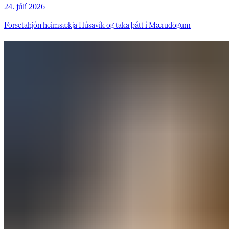
24. júlí 2026
Forsetahjón heimsækja Húsavík og taka þátt í Mærudögum