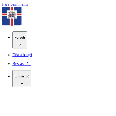
Fara beint í efni
Forseti
Efst á baugi
Bessastaðir
Embættið
IS
EN