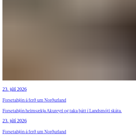
23. júlí 2026
Forsetahjón á ferð um Norðurland
Forsetahjón heimsækja Akureyri og taka þátt í Landsmóti skáta.
23. júlí 2026
Forsetahjón á ferð um Norðurland