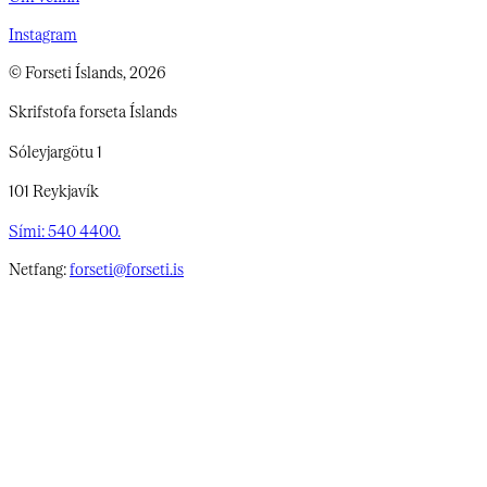
Instagram
© Forseti Íslands, 2026
Skrifstofa forseta Íslands
Sóleyjargötu 1
101 Reykjavík
Sími: 540 4400.
Netfang:
forseti@forseti.is