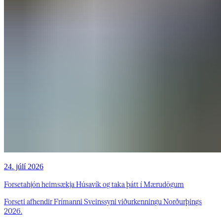
24. júlí 2026
Forsetahjón heimsækja Húsavík og taka þátt í Mærudögum
Forseti afhendir Frímanni Sveinssyni viðurkenningu Norðurþings
2026.