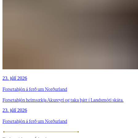
23. júlí 2026
Forsetahjón á ferð um Norðurland
Forsetahjón heimsækja Akureyri og taka þátt í Landsmóti skáta.
23. júlí 2026
Forsetahjón á ferð um Norðurland