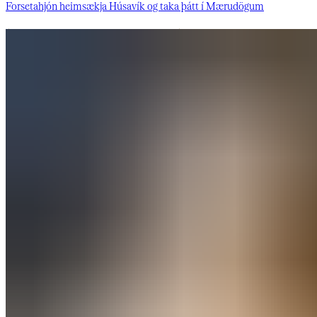
Forsetahjón heimsækja Húsavík og taka þátt í Mærudögum