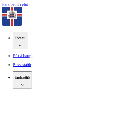
Fara beint í efni
Forseti
Efst á baugi
Bessastaðir
Embættið
IS
EN