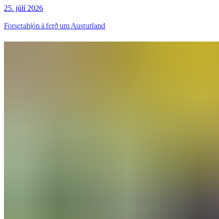
25. júlí 2026
Forsetahjón á ferð um Austurland