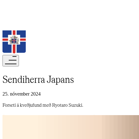
Leita
Sendiherra Japans​​​​‌ ‍ ​‍​‍‌‍ ‌ ​‍‌‍‍‌‌‍‌ ‌‍‍‌‌‍ ‍​‍​‍​ ‍‍​‍​‍‌ ​ ‌‍​‌‌‍ ‍‌‍‍‌‌ ‌​‌ ‍‌​‍ ‍‌‍‍‌‌‍ ​‍​‍​‍ ​​‍​‍‌‍‍​‌ ​‍‌‍‌‌‌‍‌‍​‍​‍​ ‍‍​‍​‍‌‍‍​‌ ‌​‌ ‌​‌ ​​‌ ​ ​‍ ​‍ ‌‍‌‍‌‍ ‌ ​‍‌ ​ ‌‍‌‌‌ ‌​‌‍‍‌​‍ ‌‌‍‍‌‌ ​ ‌‍ ​‌‍​‌‌‍ ‍‌‍‌​‌ ​ ​‍ ‍‌ ‌‍‌‍‌‌‌ ​‍‌‍​ ‌‍‌‌‌‍ ​​‍ ‍‌‍​‌‌ ​​‌ ​​​‍ ‌ ​ ‌ ‌​‌ ‌‌‌‍‌​‌‍‍‌‌‍ ​‍ ‌‍‍‌‌‍ ‍‌ ‌​‌‍‌‌‌‍ ‍‌ ‌​​‍ ‌‍‌‌‌‍‌​‌‍‍‌‌ ‌​​‍ ‌‍ ‌‌‍ ‌‍‌​‌‍‌‌​ ‌‌ ​​‌ ​‍‌‍‌‌‌ ​ ‌‍‌‌‌‍ ‍‌ ‌​‌‍​‌‌ ‌​‌‍‍‌‌‍ ‌‍ ‍​ ‍ ‌‍‍‌‌‍‌​​ ‌‌ ​ ‌​‍‌‌​‌​‌‍‍​‌​​‌‌‍‌​‌‍​ ​ ‌‌‌‌‌​‌​​ ‌‌‍​‌‌​ ‌‌‌‌‌​‍‌​ ‌​‌​ ‌​ ​ ‌‌​ ‌‌‌‌‌ ‍‍‌‍‍‌‌‍ ‍​ ‍ ‌ ‌​‌ ‍‌‌ ​​‌‍‌‌​ ‌‌‍ ‍‌‍‌‌‌ ‌ ‌ ​ ​ ‍ ‌ ​​‌‍​‌‌ ‌​‌‍‍​​ ‌‌ ‌​‌‍‍‌‌ ‌​‌‍ ​‌‍‌‌​ ‌‍​‍‌‍​‌‌ ​ ‌‍‌‌‌‌‌‌‌ ​‍‌‍ ​​ ‌‌‍‍​‌ ‌​‌ ‌​‌ ​​‌ ​ ​‍‌‌​ ​‍‌​‌‍​‍‌‌​ ​‍‌​‌‍‌‍‌‍‌‍ ‌ ​‍‌ ​ ‌‍‌‌‌ ‌​‌‍‍‌​‍ ‌‌‍‍‌‌ ​ ‌‍ ​‌‍​‌‌‍ ‍‌‍‌​‌ ​ ​‍ ‍‌ ‌‍‌‍‌‌‌ ​‍‌‍​ ‌‍‌‌‌‍ ​​‍ ‍‌‍​‌‌ ​​‌ ​​​‍‌‌​ ​‍‌​‌‍‌ ​ ‌ ‌​‌ ‌‌‌‍‌​‌‍‍‌‌‍ ​‍‌‍‌‍‍‌‌‍‌​​ ‌‌ ​ ‌​‍‌‌​‌​‌‍‍​‌​​‌‌‍‌​‌‍​ ​ ‌‌‌‌‌​‌​​ ‌‌‍​‌‌​ ‌‌‌‌‌​‍‌​ ‌​‌​ ‌​ ​ ‌‌​ ‌‌‌‌‌ ‍‍‌‍‍‌‌‍ ‍​‍‌‍‌ ‌​‌ ‍‌‌ ​​‌‍‌‌​ ‌‌‍ ‍‌‍‌‌‌ ‌ ‌ ​ ​‍‌‍‌ ​​‌‍​‌‌ ‌​‌‍‍​​ ‌‌ ‌​‌‍‍‌‌ ‌​‌‍ ​‌‍‌‌​‍‌‍‌ ​​‌‍‌‌‌ ​‍‌ ​ ‌ ​​‌‍‌‌‌‍​ ‌ ‌​‌‍‍‌‌ ‌‍‌‍‌‌​ ‌‌ ​​‌ ‌‌‌‍​‍‌‍ ​‌‍‍‌‌ ​ ‌‍‍​‌‍‌‌‌‍‌​​‍​‍‌ ‌
25. nóvember 2024
Forseti á kveðjufund með Ryotaro Suzuki.​​​​‌ ‍ ​‍​‍‌‍ ‌ ​‍‌‍‍‌‌‍‌ ‌‍‍‌‌‍ ‍​‍​‍​ ‍‍​‍​‍‌ ​ ‌‍​‌‌‍ ‍‌‍‍‌‌ ‌​‌ ‍‌​‍ ‍‌‍‍‌‌‍ ​‍​‍​‍ ​​‍​‍‌‍‍​‌ ​‍‌‍‌‌‌‍‌‍​‍​‍​ ‍‍​‍​‍‌‍‍​‌ ‌​‌ ‌​‌ ​​‌ ​ ​‍ ​‍ ‌‍‌‍‌‍ ‌ ​‍‌ ​ ‌‍‌‌‌ ‌​‌‍‍‌​‍ ‌‌‍‍‌‌ ​ ‌‍ ​‌‍​‌‌‍ ‍‌‍‌​‌ ​ ​‍ ‍‌ ‌‍‌‍‌‌‌ ​‍‌‍​ ‌‍‌‌‌‍ ​​‍ ‍‌‍​‌‌ ​​‌ ​​​‍ ‌ ​ ‌ ‌​‌ ‌‌‌‍‌​‌‍‍‌‌‍ ​‍ ‌‍‍‌‌‍ ‍‌ ‌​‌‍‌‌‌‍ ‍‌ ‌​​‍ ‌‍‌‌‌‍‌​‌‍‍‌‌ ‌​​‍ ‌‍ ‌‌‍ ‌‍‌​‌‍‌‌​ ‌‌ ​​‌ ​‍‌‍‌‌‌ ​ ‌‍‌‌‌‍ ‍‌ ‌​‌‍​‌‌ ‌​‌‍‍‌‌‍ ‌‍ ‍​ ‍ ‌‍‍‌‌‍‌​​ ‌‌ ​ ‌​‍‌‌​‌​‌‍‍​‌​​‌‌‍‌​‌‍​ ​ ‌‌‌‌‌​‌​​ ‌‌‍​‌‌​ ‌‌‌‌‌​‍‌​ ‌​‌​ ‌​ ​ ‌‌​ ‌‌‌‌‌ ‍‍‌‍‍‌‌‍ ‍​ ‍ ‌ ‌​‌ ‍‌‌ ​​‌‍‌‌​ ‌‌‍ ‍‌‍‌‌‌ ‌ ‌ ​ ​ ‍ ‌ ​​‌‍​‌‌ ‌​‌‍‍​​ ‌‌‍‌​‌‍‌‌‌ ​ ‌‍​ ‌ ​‍‌‍‍‌‌ ​​‌ ‌​‌‍‍‌‌‍ ‌‍ ‍​ ‌‍​‍‌‍​‌‌ ​ ‌‍‌‌‌‌‌‌‌ ​‍‌‍ ​​ ‌‌‍‍​‌ ‌​‌ ‌​‌ ​​‌ ​ ​‍‌‌​ ​‍‌​‌‍​‍‌‌​ ​‍‌​‌‍‌‍‌‍‌‍ ‌ ​‍‌ ​ ‌‍‌‌‌ ‌​‌‍‍‌​‍ ‌‌‍‍‌‌ ​ ‌‍ ​‌‍​‌‌‍ ‍‌‍‌​‌ ​ ​‍ ‍‌ ‌‍‌‍‌‌‌ ​‍‌‍​ ‌‍‌‌‌‍ ​​‍ ‍‌‍​‌‌ ​​‌ ​​​‍‌‌​ ​‍‌​‌‍‌ ​ ‌ ‌​‌ ‌‌‌‍‌​‌‍‍‌‌‍ ​‍‌‍‌‍‍‌‌‍‌​​ ‌‌ ​ ‌​‍‌‌​‌​‌‍‍​‌​​‌‌‍‌​‌‍​ ​ ‌‌‌‌‌​‌​​ ‌‌‍​‌‌​ ‌‌‌‌‌​‍‌​ ‌​‌​ ‌​ ​ ‌‌​ ‌‌‌‌‌ ‍‍‌‍‍‌‌‍ ‍​‍‌‍‌ ‌​‌ ‍‌‌ ​​‌‍‌‌​ ‌‌‍ ‍‌‍‌‌‌ ‌ ‌ ​ ​‍‌‍‌ ​​‌‍​‌‌ ‌​‌‍‍​​ ‌‌‍‌​‌‍‌‌‌ ​ ‌‍​ ‌ ​‍‌‍‍‌‌ ​​‌ ‌​‌‍‍‌‌‍ ‌‍ ‍​‍‌‍‌ ​​‌‍‌‌‌ ​‍‌ ​ ‌ ​​‌‍‌‌‌‍​ ‌ ‌​‌‍‍‌‌ ‌‍‌‍‌‌​ ‌‌ ​​‌ ‌‌‌‍​‍‌‍ ​‌‍‍‌‌ ​ ‌‍‍​‌‍‌‌‌‍‌​​‍​‍‌ ‌