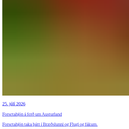
25. júlí 2026
Forsetahjón á ferð um Austurland
Forsetahjón taka þátt í Bræðslunni og Flugi og fákum.