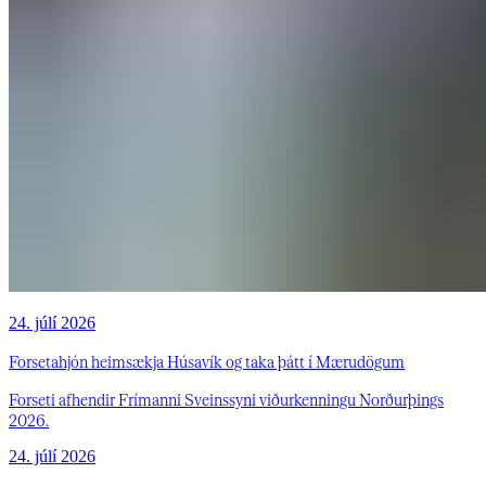
24. júlí 2026
Forsetahjón heimsækja Húsavík og taka þátt í Mærudögum
Forseti afhendir Frímanni Sveinssyni viðurkenningu Norðurþings
2026.
24. júlí 2026