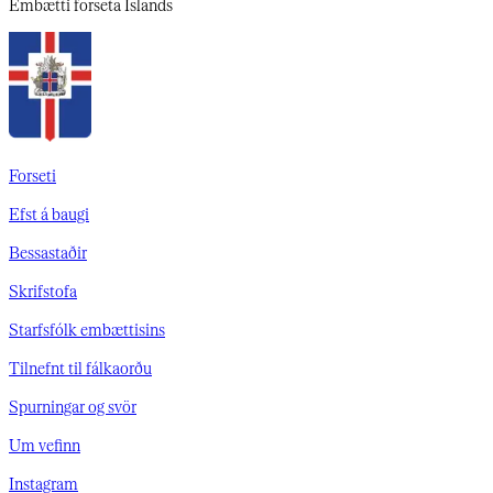
Embætti
forseta Íslands
Forseti
Efst á baugi
Bessastaðir
Skrifstofa
Starfsfólk embættisins
Tilnefnt til fálkaorðu
Spurningar og svör
Um vefinn
Instagram