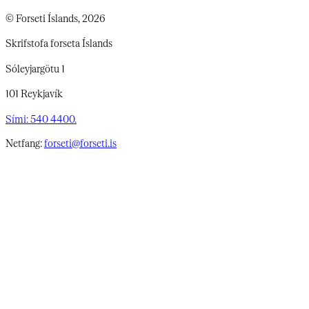
© Forseti Íslands, 2026
Skrifstofa forseta Íslands
Sóleyjargötu 1
101 Reykjavík
Sími: 540 4400.
Netfang:
forseti@forseti.is