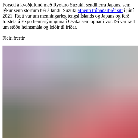
Forseti á kveðjufund með Ryotaro Suzuki, sendiherra Japans, sem
lýkur senn störfum hér á landi. Suzuki ​​​​‌ ‍ ​‍​‍‌‍ ‌ ​‍‌‍‍‌‌‍‌ ‌‍‍‌‌‍ ‍​‍​‍​ ‍‍​‍​‍‌ ​ ‌‍​‌‌‍ ‍‌‍‍‌‌ ‌​‌ ‍‌​‍ ‍‌‍‍‌‌‍ ​‍​‍​‍ ​​‍​‍‌‍‍​‌ ​‍‌‍‌‌‌‍‌‍​‍​‍​ ‍‍​‍​‍‌‍‍​‌ ‌​‌ ‌​‌ ​​‌ ​ ​‍ ​‍ ‌‍‌‍‌‍ ‌ ​‍‌ ​ ‌‍‌‌‌ ‌​‌‍‍‌​‍ ‌‌‍‍‌‌ ​ ‌‍ ​‌‍​‌‌‍ ‍‌‍‌​‌ ​ ​‍ ‍‌ ‌‍‌‍‌‌‌ ​‍‌‍​ ‌‍‌‌‌‍ ​​‍ ‍‌‍​‌‌ ​​‌ ​​​‍ ‌ ​ ‌ ‌​‌ ‌‌‌‍‌​‌‍‍‌‌‍ ​‍ ‌‍‍‌‌‍ ‍‌ ‌​‌‍‌‌‌‍ ‍‌ ‌​​‍ ‌‍‌‌‌‍‌​‌‍‍‌‌ ‌​​‍ ‌‍ ‌‌‍ ‌‍‌​‌‍‌‌​ ‌‌ ​​‌ ​‍‌‍‌‌‌ ​ ‌‍‌‌‌‍ ‍‌ ‌​‌‍​‌‌ ‌​‌‍‍‌‌‍ ‌‍ ‍​ ‍ ‌‍‍‌‌‍‌​​ ‌‌ ​ ‌​‍‌‌​‌​‌‍‍​‌​​‌‌‍‌​‌‍​ ​ ‌‌‌‌‌​‌​​ ‌‌‍​‌‌​ ‌‌‌‌‌​‍‌​ ‌​‌​ ‌​ ​ ‌‌​ ‌‌‌‌‌ ‍‍‌‍‍‌‌‍ ‍​ ‍ ‌ ‌​‌ ‍‌‌ ​​‌‍‌‌​ ‌‌‍ ‍‌‍‌‌‌ ‌ ‌ ​ ​ ‍ ‌ ​​‌‍​‌‌ ‌​‌‍‍​​ ‌‌ ​​‌‍​‌‌‍‌ ‌‍‌‌‌​​‍‌ ‌‌‌‍‍‌‌‍ ​‌‍‌​‌‍‌‌‌ ​‍​‍‌‌​ ‌‌‌​​‍‌‌ ‌‍‍ ‌‍‌‌‌ ‍‌​‍‌‌​ ​ ‌​‌​​‍‌‌​ ​ ‌​‌​​‍‌‌​ ​‍​ ​‍‌ ​‍‌‍‍‌‌‍​ ‌‍‍​‌ ‌​‌‍‌‌‌ ‍​‌ ‌​​‍ ‌​ ​‍‌‍‌‌‌‍‍​​ ‌‌‌‍ ‍‌ ‌‍‌‍​‌‌‍‍​‌‍​‌​‍‌‌​ ​‍​ ​‍​‍‌‌​ ‌‌‌​‌​​‍ ‍‌‍​ ‌‍ ‌‍ ‍‌ ‌​‌‍‌‌‌‍ ‍‌ ‌​​‍‌‌​ ‌‌‌​​‍‌‌ ‌‍‍ ‌‍‌‌‌ ‍‌​‍‌‌​ ​ ‌​‌​​‍‌‌​ ​ ‌​‌​​‍‌‌​ ​‍​ ​‍​ ‌‍​ ​‌‌‍​ ​ ‌ ‌‍​ ​ ‍​‌‍​‍​ ‍‌​ ‌‌​ ​ ‌‍​ ​ ​‍​‍‌‌​ ​‍​ ​‍​‍‌‌​ ‌‌‌​‌​​‍ ‍‌‍​ ‌‍‍​‌‍‍‌‌‍ ​‌‍‌​‌ ​‍‌‍‌‌‌‍ ‍​‍‌‌​ ‌‌‌​​‍‌‌ ‌‍‍ ‌‍‌‌‌ ‍‌​‍‌‌​ ​ ‌​‌​​‍‌‌​ ​ ‌​‌​​‍‌‌​ ​‍​ ​‍‌‍​ ‌‍‌‍​ ‌ ​ ‍‌​ ‌ ‌‍‌‍‌‍​‍‌‍​‌‌‍​‌‌‍‌‍​ ‍‌​ ​ ​‍‌‌​ ​‍​ ​‍​‍‌‌​ ‌‌‌​‌​​‍ ‍‌ ‌​‌‍‌‌‌ ‍​‌ ‌​​ ‌‍​‍‌‍​‌‌ ​ ‌‍‌‌‌‌‌‌‌ ​‍‌‍ ​​ ‌‌‍‍​‌ ‌​‌ ‌​‌ ​​‌ ​ ​‍‌‌​ ​‍‌​‌‍​‍‌‌​ ​‍‌​‌‍‌‍‌‍‌‍ ‌ ​‍‌ ​ ‌‍‌‌‌ ‌​‌‍‍‌​‍ ‌‌‍‍‌‌ ​ ‌‍ ​‌‍​‌‌‍ ‍‌‍‌​‌ ​ ​‍ ‍‌ ‌‍‌‍‌‌‌ ​‍‌‍​ ‌‍‌‌‌‍ ​​‍ ‍‌‍​‌‌ ​​‌ ​​​‍‌‌​ ​‍‌​‌‍‌ ​ ‌ ‌​‌ ‌‌‌‍‌​‌‍‍‌‌‍ ​‍‌‍‌‍‍‌‌‍‌​​ ‌‌ ​ ‌​‍‌‌​‌​‌‍‍​‌​​‌‌‍‌​‌‍​ ​ ‌‌‌‌‌​‌​​ ‌‌‍​‌‌​ ‌‌‌‌‌​‍‌​ ‌​‌​ ‌​ ​ ‌‌​ ‌‌‌‌‌ ‍‍‌‍‍‌‌‍ ‍​‍‌‍‌ ‌​‌ ‍‌‌ ​​‌‍‌‌​ ‌‌‍ ‍‌‍‌‌‌ ‌ ‌ ​ ​‍‌‍‌ ​​‌‍​‌‌ ‌​‌‍‍​​ ‌‌ ​​‌‍​‌‌‍‌ ‌‍‌‌‌​​‍‌ ‌‌‌‍‍‌‌‍ ​‌‍‌​‌‍‌‌‌ ​‍​‍‌‌​ ‌‌‌​​‍‌‌ ‌‍‍ ‌‍‌‌‌ ‍‌​‍‌‌​ ​ ‌​‌​​‍‌‌​ ​ ‌​‌​​‍‌‌​ ​‍​ ​‍‌ ​‍‌‍‍‌‌‍​ ‌‍‍​‌ ‌​‌‍‌‌‌ ‍​‌ ‌​​‍ ‌​ ​‍‌‍‌‌‌‍‍​​ ‌‌‌‍ ‍‌ ‌‍‌‍​‌‌‍‍​‌‍​‌​‍‌‌​ ​‍​ ​‍​‍‌‌​ ‌‌‌​‌​​‍ ‍‌‍​ ‌‍ ‌‍ ‍‌ ‌​‌‍‌‌‌‍ ‍‌ ‌​​‍‌‌​ ‌‌‌​​‍‌‌ ‌‍‍ ‌‍‌‌‌ ‍‌​‍‌‌​ ​ ‌​‌​​‍‌‌​ ​ ‌​‌​​‍‌‌​ ​‍​ ​‍​ ‌‍​ ​‌‌‍​ ​ ‌ ‌‍​ ​ ‍​‌‍​‍​ ‍‌​ ‌‌​ ​ ‌‍​ ​ ​‍​‍‌‌​ ​‍​ ​‍​‍‌‌​ ‌‌‌​‌​​‍ ‍‌‍​ ‌‍‍​‌‍‍‌‌‍ ​‌‍‌​‌ ​‍‌‍‌‌‌‍ ‍​‍‌‌​ ‌‌‌​​‍‌‌ ‌‍‍ ‌‍‌‌‌ ‍‌​‍‌‌​ ​ ‌​‌​​‍‌‌​ ​ ‌​‌​​‍‌‌​ ​‍​ ​‍‌‍​ ‌‍‌‍​ ‌ ​ ‍‌​ ‌ ‌‍‌‍‌‍​‍‌‍​‌‌‍​‌‌‍‌‍​ ‍‌​ ​ ​‍‌‌​ ​‍​ ​‍​‍‌‌​ ‌‌‌​‌​​‍ ‍‌ ‌​‌‍‌‌‌ ‍​‌ ‌​​‍‌‍‌ ​​‌‍‌‌‌ ​‍‌ ​ ‌ ​​‌‍‌‌‌‍​ ‌ ‌​‌‍‍‌‌ ‌‍‌‍‌‌​ ‌‌ ​​‌ ‌‌‌‍​‍‌‍ ​‌‍‍‌‌ ​ ‌‍‍​‌‍‌‌‌‍‌​​‍​‍‌ ‌
afhenti trúnaðarbréf sitt​​​​‌ ‍ ​‍​‍‌‍ ‌ ​‍‌‍‍‌‌‍‌ ‌‍‍‌‌‍ ‍​‍​‍​ ‍‍​‍​‍‌ ​ ‌‍​‌‌‍ ‍‌‍‍‌‌ ‌​‌ ‍‌​‍ ‍‌‍‍‌‌‍ ​‍​‍​‍ ​​‍​‍‌‍‍​‌ ​‍‌‍‌‌‌‍‌‍​‍​‍​ ‍‍​‍​‍‌‍‍​‌ ‌​‌ ‌​‌ ​​‌ ​ ​‍ ​‍ ‌‍‌‍‌‍ ‌ ​‍‌ ​ ‌‍‌‌‌ ‌​‌‍‍‌​‍ ‌‌‍‍‌‌ ​ ‌‍ ​‌‍​‌‌‍ ‍‌‍‌​‌ ​ ​‍ ‍‌ ‌‍‌‍‌‌‌ ​‍‌‍​ ‌‍‌‌‌‍ ​​‍ ‍‌‍​‌‌ ​​‌ ​​​‍ ‌ ​ ‌ ‌​‌ ‌‌‌‍‌​‌‍‍‌‌‍ ​‍ ‌‍‍‌‌‍ ‍‌ ‌​‌‍‌‌‌‍ ‍‌ ‌​​‍ ‌‍‌‌‌‍‌​‌‍‍‌‌ ‌​​‍ ‌‍ ‌‌‍ ‌‍‌​‌‍‌‌​ ‌‌ ​​‌ ​‍‌‍‌‌‌ ​ ‌‍‌‌‌‍ ‍‌ ‌​‌‍​‌‌ ‌​‌‍‍‌‌‍ ‌‍ ‍​ ‍ ‌‍‍‌‌‍‌​​ ‌‌ ​ ‌​‍‌‌​‌​‌‍‍​‌​​‌‌‍‌​‌‍​ ​ ‌‌‌‌‌​‌​​ ‌‌‍​‌‌​ ‌‌‌‌‌​‍‌​ ‌​‌​ ‌​ ​ ‌‌​ ‌‌‌‌‌ ‍‍‌‍‍‌‌‍ ‍​ ‍ ‌ ‌​‌ ‍‌‌ ​​‌‍‌‌​ ‌‌‍ ‍‌‍‌‌‌ ‌ ‌ ​ ​ ‍ ‌ ​​‌‍​‌‌ ‌​‌‍‍​​ ‌‌ ​​‌‍​‌‌‍‌ ‌‍‌‌‌​​‍‌ ‌‌‌‍‍‌‌‍ ​‌‍‌​‌‍‌‌‌ ​‍​‍‌‌​ ‌‌‌​​‍‌‌ ‌‍‍ ‌‍‌‌‌ ‍‌​‍‌‌​ ​ ‌​‌​​‍‌‌​ ​ ‌​‌​​‍‌‌​ ​‍​ ​‍‌ ​‍‌‍‍‌‌‍​ ‌‍‍​‌ ‌​‌‍‌‌‌ ‍​‌ ‌​​‍ ‌​ ​‍‌‍‌‌‌‍‍​​ ‌‌‌‍ ‍‌ ‌‍‌‍​‌‌‍‍​‌‍​‌​‍‌‌​ ​‍​ ​‍​‍‌‌​ ‌‌‌​‌​​‍ ‍‌‍​ ‌‍ ‌‍ ‍‌ ‌​‌‍‌‌‌‍ ‍‌ ‌​​‍‌‌​ ‌‌‌​​‍‌‌ ‌‍‍ ‌‍‌‌‌ ‍‌​‍‌‌​ ​ ‌​‌​​‍‌‌​ ​ ‌​‌​​‍‌‌​ ​‍​ ​‍​ ‌‍​ ​‌‌‍​ ​ ‌ ‌‍​ ​ ‍​‌‍​‍​ ‍‌​ ‌‌​ ​ ‌‍​ ​ ​‍​‍‌‌​ ​‍​ ​‍​‍‌‌​ ‌‌‌​‌​​‍ ‍‌‍​ ‌‍‍​‌‍‍‌‌‍ ​‌‍‌​‌ ​‍‌‍‌‌‌‍ ‍​‍‌‌​ ‌‌‌​​‍‌‌ ‌‍‍ ‌‍‌‌‌ ‍‌​‍‌‌​ ​ ‌​‌​​‍‌‌​ ​ ‌​‌​​‍‌‌​ ​‍​ ​‍​ ​​‌‍‌​​ ​​‌‍‌‍​ ​‍​ ​ ​ ‌‌‌‍‌‌​ ‌ ‌‍​ ‌‍‌‍‌‍‌​​‍‌‌​ ​‍​ ​‍​‍‌‌​ ‌‌‌​‌​​‍ ‍‌ ‌​‌‍‌‌‌ ‍​‌ ‌​​ ‌‍​‍‌‍​‌‌ ​ ‌‍‌‌‌‌‌‌‌ ​‍‌‍ ​​ ‌‌‍‍​‌ ‌​‌ ‌​‌ ​​‌ ​ ​‍‌‌​ ​‍‌​‌‍​‍‌‌​ ​‍‌​‌‍‌‍‌‍‌‍ ‌ ​‍‌ ​ ‌‍‌‌‌ ‌​‌‍‍‌​‍ ‌‌‍‍‌‌ ​ ‌‍ ​‌‍​‌‌‍ ‍‌‍‌​‌ ​ ​‍ ‍‌ ‌‍‌‍‌‌‌ ​‍‌‍​ ‌‍‌‌‌‍ ​​‍ ‍‌‍​‌‌ ​​‌ ​​​‍‌‌​ ​‍‌​‌‍‌ ​ ‌ ‌​‌ ‌‌‌‍‌​‌‍‍‌‌‍ ​‍‌‍‌‍‍‌‌‍‌​​ ‌‌ ​ ‌​‍‌‌​‌​‌‍‍​‌​​‌‌‍‌​‌‍​ ​ ‌‌‌‌‌​‌​​ ‌‌‍​‌‌​ ‌‌‌‌‌​‍‌​ ‌​‌​ ‌​ ​ ‌‌​ ‌‌‌‌‌ ‍‍‌‍‍‌‌‍ ‍​‍‌‍‌ ‌​‌ ‍‌‌ ​​‌‍‌‌​ ‌‌‍ ‍‌‍‌‌‌ ‌ ‌ ​ ​‍‌‍‌ ​​‌‍​‌‌ ‌​‌‍‍​​ ‌‌ ​​‌‍​‌‌‍‌ ‌‍‌‌‌​​‍‌ ‌‌‌‍‍‌‌‍ ​‌‍‌​‌‍‌‌‌ ​‍​‍‌‌​ ‌‌‌​​‍‌‌ ‌‍‍ ‌‍‌‌‌ ‍‌​‍‌‌​ ​ ‌​‌​​‍‌‌​ ​ ‌​‌​​‍‌‌​ ​‍​ ​‍‌ ​‍‌‍‍‌‌‍​ ‌‍‍​‌ ‌​‌‍‌‌‌ ‍​‌ ‌​​‍ ‌​ ​‍‌‍‌‌‌‍‍​​ ‌‌‌‍ ‍‌ ‌‍‌‍​‌‌‍‍​‌‍​‌​‍‌‌​ ​‍​ ​‍​‍‌‌​ ‌‌‌​‌​​‍ ‍‌‍​ ‌‍ ‌‍ ‍‌ ‌​‌‍‌‌‌‍ ‍‌ ‌​​‍‌‌​ ‌‌‌​​‍‌‌ ‌‍‍ ‌‍‌‌‌ ‍‌​‍‌‌​ ​ ‌​‌​​‍‌‌​ ​ ‌​‌​​‍‌‌​ ​‍​ ​‍​ ‌‍​ ​‌‌‍​ ​ ‌ ‌‍​ ​ ‍​‌‍​‍​ ‍‌​ ‌‌​ ​ ‌‍​ ​ ​‍​‍‌‌​ ​‍​ ​‍​‍‌‌​ ‌‌‌​‌​​‍ ‍‌‍​ ‌‍‍​‌‍‍‌‌‍ ​‌‍‌​‌ ​‍‌‍‌‌‌‍ ‍​‍‌‌​ ‌‌‌​​‍‌‌ ‌‍‍ ‌‍‌‌‌ ‍‌​‍‌‌​ ​ ‌​‌​​‍‌‌​ ​ ‌​‌​​‍‌‌​ ​‍​ ​‍​ ​​‌‍‌​​ ​​‌‍‌‍​ ​‍​ ​ ​ ‌‌‌‍‌‌​ ‌ ‌‍​ ‌‍‌‍‌‍‌​​‍‌‌​ ​‍​ ​‍​‍‌‌​ ‌‌‌​‌​​‍ ‍‌ ‌​‌‍‌‌‌ ‍​‌ ‌​​‍‌‍‌ ​​‌‍‌‌‌ ​‍‌ ​ ‌ ​​‌‍‌‌‌‍​ ‌ ‌​‌‍‍‌‌ ‌‍‌‍‌‌​ ‌‌ ​​‌ ‌‌‌‍​‍‌‍ ​‌‍‍‌‌ ​ ‌‍‍​‌‍‌‌‌‍‌​​‍​‍‌ ‌
í júní
2021. Rætt var um menningarleg tengsl Íslands og Japans og ferð
forsteta á Expo heimssýninguna í Osaka sem opnar í vor. Þá var rætt
um stöðu heimsmála og leiðir til friðar.​​​​‌ ‍ ​‍​‍‌‍ ‌ ​‍‌‍‍‌‌‍‌ ‌‍‍‌‌‍ ‍​‍​‍​ ‍‍​‍​‍‌ ​ ‌‍​‌‌‍ ‍‌‍‍‌‌ ‌​‌ ‍‌​‍ ‍‌‍‍‌‌‍ ​‍​‍​‍ ​​‍​‍‌‍‍​‌ ​‍‌‍‌‌‌‍‌‍​‍​‍​ ‍‍​‍​‍‌‍‍​‌ ‌​‌ ‌​‌ ​​‌ ​ ​‍ ​‍ ‌‍‌‍‌‍ ‌ ​‍‌ ​ ‌‍‌‌‌ ‌​‌‍‍‌​‍ ‌‌‍‍‌‌ ​ ‌‍ ​‌‍​‌‌‍ ‍‌‍‌​‌ ​ ​‍ ‍‌ ‌‍‌‍‌‌‌ ​‍‌‍​ ‌‍‌‌‌‍ ​​‍ ‍‌‍​‌‌ ​​‌ ​​​‍ ‌ ​ ‌ ‌​‌ ‌‌‌‍‌​‌‍‍‌‌‍ ​‍ ‌‍‍‌‌‍ ‍‌ ‌​‌‍‌‌‌‍ ‍‌ ‌​​‍ ‌‍‌‌‌‍‌​‌‍‍‌‌ ‌​​‍ ‌‍ ‌‌‍ ‌‍‌​‌‍‌‌​ ‌‌ ​​‌ ​‍‌‍‌‌‌ ​ ‌‍‌‌‌‍ ‍‌ ‌​‌‍​‌‌ ‌​‌‍‍‌‌‍ ‌‍ ‍​ ‍ ‌‍‍‌‌‍‌​​ ‌‌ ​ ‌​‍‌‌​‌​‌‍‍​‌​​‌‌‍‌​‌‍​ ​ ‌‌‌‌‌​‌​​ ‌‌‍​‌‌​ ‌‌‌‌‌​‍‌​ ‌​‌​ ‌​ ​ ‌‌​ ‌‌‌‌‌ ‍‍‌‍‍‌‌‍ ‍​ ‍ ‌ ‌​‌ ‍‌‌ ​​‌‍‌‌​ ‌‌‍ ‍‌‍‌‌‌ ‌ ‌ ​ ​ ‍ ‌ ​​‌‍​‌‌ ‌​‌‍‍​​ ‌‌ ​​‌‍​‌‌‍‌ ‌‍‌‌‌​​‍‌ ‌‌‌‍‍‌‌‍ ​‌‍‌​‌‍‌‌‌ ​‍​‍‌‌​ ‌‌‌​​‍‌‌ ‌‍‍ ‌‍‌‌‌ ‍‌​‍‌‌​ ​ ‌​‌​​‍‌‌​ ​ ‌​‌​​‍‌‌​ ​‍​ ​‍‌ ​‍‌‍‍‌‌‍​ ‌‍‍​‌ ‌​‌‍‌‌‌ ‍​‌ ‌​​‍ ‌​ ​‍‌‍‌‌‌‍‍​​ ‌‌‌‍ ‍‌ ‌‍‌‍​‌‌‍‍​‌‍​‌​‍‌‌​ ​‍​ ​‍​‍‌‌​ ‌‌‌​‌​​‍ ‍‌‍​ ‌‍ ‌‍ ‍‌ ‌​‌‍‌‌‌‍ ‍‌ ‌​​‍‌‌​ ‌‌‌​​‍‌‌ ‌‍‍ ‌‍‌‌‌ ‍‌​‍‌‌​ ​ ‌​‌​​‍‌‌​ ​ ‌​‌​​‍‌‌​ ​‍​ ​‍​ ‌‍​ ​‌‌‍​ ​ ‌ ‌‍​ ​ ‍​‌‍​‍​ ‍‌​ ‌‌​ ​ ‌‍​ ​ ​‍​‍‌‌​ ​‍​ ​‍​‍‌‌​ ‌‌‌​‌​​‍ ‍‌‍​ ‌‍‍​‌‍‍‌‌‍ ​‌‍‌​‌ ​‍‌‍‌‌‌‍ ‍​‍‌‌​ ‌‌‌​​‍‌‌ ‌‍‍ ‌‍‌‌‌ ‍‌​‍‌‌​ ​ ‌​‌​​‍‌‌​ ​ ‌​‌​​‍‌‌​ ​‍​ ​‍‌‍​‌‌‍​‍‌‍‌‌​ ​‌​ ‌‍​ ​ ​ ‍​​ ​‍​ ‍​​ ‍‌​ ​ ​ ​‍​‍‌‌​ ​‍​ ​‍​‍‌‌​ ‌‌‌​‌​​‍ ‍‌ ‌​‌‍‌‌‌ ‍​‌ ‌​​ ‌‍​‍‌‍​‌‌ ​ ‌‍‌‌‌‌‌‌‌ ​‍‌‍ ​​ ‌‌‍‍​‌ ‌​‌ ‌​‌ ​​‌ ​ ​‍‌‌​ ​‍‌​‌‍​‍‌‌​ ​‍‌​‌‍‌‍‌‍‌‍ ‌ ​‍‌ ​ ‌‍‌‌‌ ‌​‌‍‍‌​‍ ‌‌‍‍‌‌ ​ ‌‍ ​‌‍​‌‌‍ ‍‌‍‌​‌ ​ ​‍ ‍‌ ‌‍‌‍‌‌‌ ​‍‌‍​ ‌‍‌‌‌‍ ​​‍ ‍‌‍​‌‌ ​​‌ ​​​‍‌‌​ ​‍‌​‌‍‌ ​ ‌ ‌​‌ ‌‌‌‍‌​‌‍‍‌‌‍ ​‍‌‍‌‍‍‌‌‍‌​​ ‌‌ ​ ‌​‍‌‌​‌​‌‍‍​‌​​‌‌‍‌​‌‍​ ​ ‌‌‌‌‌​‌​​ ‌‌‍​‌‌​ ‌‌‌‌‌​‍‌​ ‌​‌​ ‌​ ​ ‌‌​ ‌‌‌‌‌ ‍‍‌‍‍‌‌‍ ‍​‍‌‍‌ ‌​‌ ‍‌‌ ​​‌‍‌‌​ ‌‌‍ ‍‌‍‌‌‌ ‌ ‌ ​ ​‍‌‍‌ ​​‌‍​‌‌ ‌​‌‍‍​​ ‌‌ ​​‌‍​‌‌‍‌ ‌‍‌‌‌​​‍‌ ‌‌‌‍‍‌‌‍ ​‌‍‌​‌‍‌‌‌ ​‍​‍‌‌​ ‌‌‌​​‍‌‌ ‌‍‍ ‌‍‌‌‌ ‍‌​‍‌‌​ ​ ‌​‌​​‍‌‌​ ​ ‌​‌​​‍‌‌​ ​‍​ ​‍‌ ​‍‌‍‍‌‌‍​ ‌‍‍​‌ ‌​‌‍‌‌‌ ‍​‌ ‌​​‍ ‌​ ​‍‌‍‌‌‌‍‍​​ ‌‌‌‍ ‍‌ ‌‍‌‍​‌‌‍‍​‌‍​‌​‍‌‌​ ​‍​ ​‍​‍‌‌​ ‌‌‌​‌​​‍ ‍‌‍​ ‌‍ ‌‍ ‍‌ ‌​‌‍‌‌‌‍ ‍‌ ‌​​‍‌‌​ ‌‌‌​​‍‌‌ ‌‍‍ ‌‍‌‌‌ ‍‌​‍‌‌​ ​ ‌​‌​​‍‌‌​ ​ ‌​‌​​‍‌‌​ ​‍​ ​‍​ ‌‍​ ​‌‌‍​ ​ ‌ ‌‍​ ​ ‍​‌‍​‍​ ‍‌​ ‌‌​ ​ ‌‍​ ​ ​‍​‍‌‌​ ​‍​ ​‍​‍‌‌​ ‌‌‌​‌​​‍ ‍‌‍​ ‌‍‍​‌‍‍‌‌‍ ​‌‍‌​‌ ​‍‌‍‌‌‌‍ ‍​‍‌‌​ ‌‌‌​​‍‌‌ ‌‍‍ ‌‍‌‌‌ ‍‌​‍‌‌​ ​ ‌​‌​​‍‌‌​ ​ ‌​‌​​‍‌‌​ ​‍​ ​‍‌‍​‌‌‍​‍‌‍‌‌​ ​‌​ ‌‍​ ​ ​ ‍​​ ​‍​ ‍​​ ‍‌​ ​ ​ ​‍​‍‌‌​ ​‍​ ​‍​‍‌‌​ ‌‌‌​‌​​‍ ‍‌ ‌​‌‍‌‌‌ ‍​‌ ‌​​‍‌‍‌ ​​‌‍‌‌‌ ​‍‌ ​ ‌ ​​‌‍‌‌‌‍​ ‌ ‌​‌‍‍‌‌ ‌‍‌‍‌‌​ ‌‌ ​​‌ ‌‌‌‍​‍‌‍ ​‌‍‍‌‌ ​ ‌‍‍​‌‍‌‌‌‍‌​​‍​‍‌ ‌
Fleiri fréttir