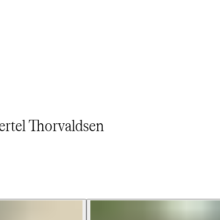
‌ ​‍‌‍​ ‌‍‌‌‌‍ ​​‍ ‍‌‍​‌‌ ​​‌ ​​​‍‌‌​ ​‍‌​‌‍‌ ​ ‌ ‌​‌ ‌‌‌‍‌​‌‍‍‌‌‍ ​‍‌‍‌‍‍‌‌‍‌​​ ‌​ ‌​‌‍‌​‌‍​‍​ ​‌​ ​‌​ ​‍​ ​‌​ ‍‌​‍ ‌​ ​‌‌‍‌‍‌‍​‌‌‍​ ​‍ ‌​ ‌​​ ​ ​ ‍​​ ‌​​‍ ‌​ ‍​‌‍‌‌‌‍​‍‌‍‌​​‍ ‌‌‍​‍​ ‌ ‌‍‌​​ ​‌‌‍‌‌‌‍​‍​ ‌‌​ ‌ ‌‍‌‌‌‍‌‌‌‍‌‌‌‍​‌​‍‌‍‌ ‌​‌ ‍‌‌ ​​‌‍‌‌​ ‌‌‍ ‍‌‍‌‌‌ ‌ ‌ ​ ​‍‌‍‌ ​​‌‍​‌‌ ‌​‌‍‍​​ ‌‌ ‌​‌‍‍‌‌ ‌​‌‍ ​‌‍‌‌​‍‌‍‌ ​​‌‍‌‌‌ ​‍‌ ​ ‌ ​​‌‍‌‌‌‍​ ‌ ‌​‌‍‍‌‌ ‌‍‌‍‌‌​ ‌‌ ​​‌ ‌‌‌‍​‍‌‍ ​‌‍‍‌‌ ​ ‌‍‍​‌‍‌‌‌‍‌​​‍​‍‌ ‌