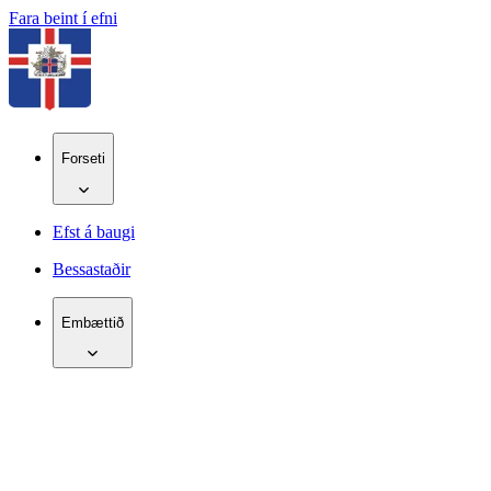
Fara beint í efni
Forseti
Efst á baugi
Bessastaðir
Embættið
IS
EN