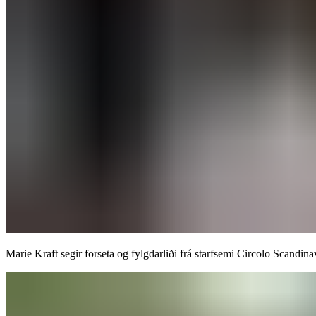
Marie Kraft segir forseta og fylgdarliði frá starfsemi Circolo Scandinavo.​​​​‌ ‍ ​‍​‍‌‍ ‌ ​‍‌‍‍‌‌‍‌ ‌‍‍‌‌‍ ‍​‍​‍​ ‍‍​‍​‍‌ ​ ‌‍​‌‌‍ ‍‌‍‍‌‌ ‌​‌ ‍‌​‍ ‍‌‍‍‌‌‍ ​‍​‍​‍ ​​‍​‍‌‍‍​‌ ​‍‌‍‌‌‌‍‌‍​‍​‍​ ‍‍​‍​‍‌‍‍​‌ ‌​‌ ‌​‌ ​​‌ ​ ​‍ ​‍ ‌‍‌‍‌‍ ‌ ​‍‌ ​ ‌‍‌‌‌ ‌​‌‍‍‌​‍ ‌‌‍‍‌‌ ​ ‌‍ ​‌‍​‌‌‍ ‍‌‍‌​‌ ​ ​‍ ‍‌ ‌‍‌‍‌‌‌ ​‍‌‍​ ‌‍‌‌‌‍ ​​‍ ‍‌‍​‌‌ ​​‌ ​​​‍ ‌ ​ ‌ ‌​‌ ‌‌‌‍‌​‌‍‍‌‌‍ ​‍ ‌‍‍‌‌‍ ‍‌ ‌​‌‍‌‌‌‍ ‍‌ ‌​​‍ ‌‍‌‌‌‍‌​‌‍‍‌‌ ‌​​‍ ‌‍ ‌‌‍ ‌‍‌​‌‍‌‌​ ‌‌ ​​‌ ​‍‌‍‌‌‌ ​ ‌‍‌‌‌‍ ‍‌ ‌​‌‍​‌‌ ‌​‌‍‍‌‌‍ ‌‍ ‍​ ‍ ‌‍‍‌‌‍‌​​ ‌​ ‌​‌‍‌​‌‍​‍​ ​‌​ ​‌​ ​‍​ ​‌​ ‍‌​‍ ‌​ ​‌‌‍‌‍‌‍​‌‌‍​ ​‍ ‌​ ‌​​ ​ ​ ‍​​ ‌​​‍ ‌​ ‍​‌‍‌‌‌‍​‍‌‍‌​​‍ ‌‌‍​‍​ ‌ ‌‍‌​​ ​‌‌‍‌‌‌‍​‍​ ‌‌​ ‌ ‌‍‌‌‌‍‌‌‌‍‌‌‌‍​‌​ ‍ ‌ ‌​‌ ‍‌‌ ​​‌‍‌‌​ ‌‌‍ ‍‌‍‌‌‌ ‌ ‌ ​ ​ ‍ ‌ ​​‌‍​‌‌ ‌​‌‍‍​​ ‌‌ ​​‌‍​‌‌‍‌ ‌‍‌‌‌​​‍‌ ‌‌‌‍‍‌‌‍ ​‌‍‌​‌‍‌‌‌ ​‍​‍‌‌​ ‌‌‌​​‍‌‌ ‌‍‍ ‌‍‌‌‌ ‍‌​‍‌‌​ ​ ‌​‌​​‍‌‌​ ​ ‌​‌​​‍‌‌​ ​‍​ ​‍​ ​‍​ ‌‌​ ​ ​ ​​​ ​​‌‍​ ​ ‌‍​ ‌‍​ ‌‍‌‍‌‍‌‍​‌‌‍‌​​‍‌‌​ ​‍​ ​‍​‍‌‌​ ‌‌‌​‌​​‍ ‍‌‍‍‌‌‍ ‌‌‍​‌‌‍‌ ‌‍‌‌‌ ​ ​‍‌‌​ ‌‌‌​​‍‌‌ ‌‍‍ ‌‍‌‌‌ ‍‌​‍‌‌​ ​ ‌​‌​​‍‌‌​ ​ ‌​‌​​‍‌‌​ ​‍​ ​‍​ ‌ ​ ‌‍​ ‌‍​ ‍‌​ ​ ​ ‌ ​ ​‍‌‍​‍‌‍​‍​ ‌ ​ ‌‍​ ​​​‍‌‌​ ​‍​ ​‍​‍‌‌​ ‌‌‌​‌​​‍ ‍‌‍​ ‌‍​‌‌ ​​‌ ‌​‌‍‍‌‌‍ ‌‍ ‍​ ‌‍​‍‌‍​‌‌ ​ ‌‍‌‌‌‌‌‌‌ ​‍‌‍ ​​ ‌‌‍‍​‌ ‌​‌ ‌​‌ ​​‌ ​ ​‍‌‌​ ​‍‌​‌‍​‍‌‌​ ​‍‌​‌‍‌‍‌‍‌‍ ‌ ​‍‌ ​ ‌‍‌‌‌ ‌​‌‍‍‌​‍ ‌‌‍‍‌‌ ​ ‌‍ ​‌‍​‌‌‍ ‍‌‍‌​‌ ​ ​‍ ‍‌ ‌‍‌‍‌‌‌ ​‍‌‍​ ‌‍‌‌‌‍ ​​‍ ‍‌‍​‌‌ ​​‌ ​​​‍‌‌​ ​‍‌​‌‍‌ ​ ‌ ‌​‌ ‌‌‌‍‌​‌‍‍‌‌‍ ​‍‌‍‌‍‍‌‌‍‌​​ ‌​ ‌​‌‍‌​‌‍​‍​ ​‌​ ​‌​ ​‍​ ​‌​ ‍‌​‍ ‌​ ​‌‌‍‌‍‌‍​‌‌‍​ ​‍ ‌​ ‌​​ ​ ​ ‍​​ ‌​​‍ ‌​ ‍​‌‍‌‌‌‍​‍‌‍‌​​‍ ‌‌‍​‍​ ‌ ‌‍‌​​ ​‌‌‍‌‌‌‍​‍​ ‌‌​ ‌ ‌‍‌‌‌‍‌‌‌‍‌‌‌‍​‌​‍‌‍‌ ‌​‌ ‍‌‌ ​​‌‍‌‌​ ‌‌‍ ‍‌‍‌‌‌ ‌ ‌ ​ ​‍‌‍‌ ​​‌‍​‌‌ ‌​‌‍‍​​ ‌‌ ​​‌‍​‌‌‍‌ ‌‍‌‌‌​​‍‌ ‌‌‌‍‍‌‌‍ ​‌‍‌​‌‍‌‌‌ ​‍​‍‌‌​ ‌‌‌​​‍‌‌ ‌‍‍ ‌‍‌‌‌ ‍‌​‍‌‌​ ​ ‌​‌​​‍‌‌​ ​ ‌​‌​​‍‌‌​ ​‍​ ​‍​ ​‍​ ‌‌​ ​ ​ ​​​ ​​‌‍​ ​ ‌‍​ ‌‍​ ‌‍‌‍‌‍‌‍​‌‌‍‌​​‍‌‌​ ​‍​ ​‍​‍‌‌​ ‌‌‌​‌​​‍ ‍‌‍‍‌‌‍ ‌‌‍​‌‌‍‌ ‌‍‌‌‌ ​ ​‍‌‌​ ‌‌‌​​‍‌‌ ‌‍‍ ‌‍‌‌‌ ‍‌​‍‌‌​ ​ ‌​‌​​‍‌‌​ ​ ‌​‌​​‍‌‌​ ​‍​ ​‍​ ‌ ​ ‌‍​ ‌‍​ ‍‌​ ​ ​ ‌ ​ ​‍‌‍​‍‌‍​‍​ ‌ ​ ‌‍​ ​​​‍‌‌​ ​‍​ ​‍​‍‌‌​ ‌‌‌​‌​​‍ ‍‌‍​ ‌‍​‌‌ ​​‌ ‌​‌‍‍‌‌‍ ‌‍ ‍​‍‌‍‌ ​​‌‍‌‌‌ ​‍‌ ​ ‌