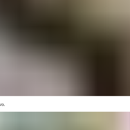
 ​​‌‍‌‌‌‍​ ‌ ‌​‌‍‍‌‌ ‌‍‌‍‌‌​ ‌‌ ​​‌ ‌‌‌‍​‍‌‍ ​‌‍‍‌‌ ​ ‌‍‍​‌‍‌‌‌‍‌​​‍​‍‌ ‌