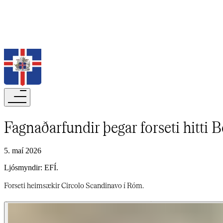
Leita
Fagnaðarfundir þegar forseti hitti Bertel Thorvaldsen​​​​‌ ‍ ​‍​‍‌‍ ‌ ​‍‌‍‍‌‌‍‌ ‌‍‍‌‌‍ ‍​‍​‍​ ‍‍​‍​‍‌ ​ ‌‍​‌‌‍ ‍‌‍‍‌‌ ‌​‌ ‍‌​‍ ‍‌‍‍‌‌‍ ​‍​‍​‍ ​​‍​‍‌‍‍​‌ ​‍‌‍‌‌‌‍‌‍​‍​‍​ ‍‍​‍​‍‌‍‍​‌ ‌​‌ ‌​‌ ​​‌ ​ ​‍ ​‍ ‌‍‌‍‌‍ ‌ ​‍‌ ​ ‌‍‌‌‌ ‌​‌‍‍‌​‍ ‌‌‍‍‌‌ ​ ‌‍ ​‌‍​‌‌‍ ‍‌‍‌​‌ ​ ​‍ ‍‌ ‌‍‌‍‌‌‌ ​‍‌‍​ ‌‍‌‌‌‍ ​​‍ ‍‌‍​‌‌ ​​‌ ​​​‍ ‌ ​ ‌ ‌​‌ ‌‌‌‍‌​‌‍‍‌‌‍ ​‍ ‌‍‍‌‌‍ ‍‌ ‌​‌‍‌‌‌‍ ‍‌ ‌​​‍ ‌‍‌‌‌‍‌​‌‍‍‌‌ ‌​​‍ ‌‍ ‌‌‍ ‌‍‌​‌‍‌‌​ ‌‌ ​​‌ ​‍‌‍‌‌‌ ​ ‌‍‌‌‌‍ ‍‌ ‌​‌‍​‌‌ ‌​‌‍‍‌‌‍ ‌‍ ‍​ ‍ ‌‍‍‌‌‍‌​​ ‌​ ‌​‌‍‌​‌‍​‍​ ​‌​ ​‌​ ​‍​ ​‌​ ‍‌​‍ ‌​ ​‌‌‍‌‍‌‍​‌‌‍​ ​‍ ‌​ ‌​​ ​ ​ ‍​​ ‌​​‍ ‌​ ‍​‌‍‌‌‌‍​‍‌‍‌​​‍ ‌‌‍​‍​ ‌ ‌‍‌​​ ​‌‌‍‌‌‌‍​‍​ ‌‌​ ‌ ‌‍‌‌‌‍‌‌‌‍‌‌‌‍​‌​ ‍ ‌ ‌​‌ ‍‌‌ ​​‌‍‌‌​ ‌‌‍ ‍‌‍‌‌‌ ‌ ‌ ​ ​ ‍ ‌ ​​‌‍​‌‌ ‌​‌‍‍​​ ‌‌ ‌​‌‍‍‌‌ ‌​‌‍ ​‌‍‌‌​ ‌‍​‍‌‍​‌‌ ​ ‌‍‌‌‌‌‌‌‌ ​‍‌‍ ​​ ‌‌‍‍​‌ ‌​‌ ‌​‌ ​​‌ ​ ​‍‌‌​ ​‍‌​‌‍​‍‌‌​ ​‍‌​‌‍‌‍‌‍‌‍ ‌ ​‍‌ ​ ‌‍‌‌‌ ‌​‌‍‍‌​‍ ‌‌‍‍‌‌ ​ ‌‍ ​‌‍​‌‌‍ ‍‌‍‌​‌ ​ ​‍ ‍‌ ‌‍‌‍‌‌
5. maí 2026
Ljósmyndir: EFÍ.​​​​‌ ‍ ​‍​‍‌‍ ‌ ​‍‌‍‍‌‌‍‌ ‌‍‍‌‌‍ ‍​‍​‍​ ‍‍​‍​‍‌ ​ ‌‍​‌‌‍ ‍‌‍‍‌‌ ‌​‌ ‍‌​‍ ‍‌‍‍‌‌‍ ​‍​‍​‍ ​​‍​‍‌‍‍​‌ ​‍‌‍‌‌‌‍‌‍​‍​‍​ ‍‍​‍​‍‌‍‍​‌ ‌​‌ ‌​‌ ​​‌ ​ ​‍ ​‍ ‌‍‌‍‌‍ ‌ ​‍‌ ​ ‌‍‌‌‌ ‌​‌‍‍‌​‍ ‌‌‍‍‌‌ ​ ‌‍ ​‌‍​‌‌‍ ‍‌‍‌​‌ ​ ​‍ ‍‌ ‌‍‌‍‌‌‌ ​‍‌‍​ ‌‍‌‌‌‍ ​​‍ ‍‌‍​‌‌ ​​‌ ​​​‍ ‌ ​ ‌ ‌​‌ ‌‌‌‍‌​‌‍‍‌‌‍ ​‍ ‌‍‍‌‌‍ ‍‌ ‌​‌‍‌‌‌‍ ‍‌ ‌​​‍ ‌‍‌‌‌‍‌​‌‍‍‌‌ ‌​​‍ ‌‍ ‌‌‍ ‌‍‌​‌‍‌‌​ ‌‌ ​​‌ ​‍‌‍‌‌‌ ​ ‌‍‌‌‌‍ ‍‌ ‌​‌‍​‌‌ ‌​‌‍‍‌‌‍ ‌‍ ‍​ ‍ ‌‍‍‌‌‍‌​​ ‌​ ‌​‌‍‌​‌‍​‍​ ​‌​ ​‌​ ​‍​ ​‌​ ‍‌​‍ ‌​ ​‌‌‍‌‍‌‍​‌‌‍​ ​‍ ‌​ ‌​​ ​ ​ ‍​​ ‌​​‍ ‌​ ‍​‌‍‌‌‌‍​‍‌‍‌​​‍ ‌‌‍​‍​ ‌ ‌‍‌​​ ​‌‌‍‌‌‌‍​‍​ ‌‌​ ‌ ‌‍‌‌‌‍‌‌‌‍‌‌‌‍​‌​ ‍ ‌ ‌​‌ ‍‌‌ ​​‌‍‌‌​ ‌‌‍ ‍‌‍‌‌‌ ‌ ‌ ​ ​ ‍ ‌ ​​‌‍​‌‌ ‌​‌‍‍​​ ‌‌‍‍‌‌‍ ‌‌‍​‌‌‍‌ ‌‍‌‌‌​​ ‌ ​‍‌‍‌‌‌‍‌​‌‍‍‌‌ ‌​‌ ​ ​ ‌‍​‍‌‍​‌‌ ​ ‌‍‌‌‌‌‌‌‌ ​‍‌‍ ​​ ‌‌‍‍​‌ ‌​‌ ‌​‌ ​​‌ ​ ​‍‌‌​ ​‍‌​‌‍​‍‌‌​ ​‍‌​‌‍‌‍‌‍‌‍ ‌ ​‍‌ ​ ‌‍‌‌‌ ‌​‌‍‍‌​‍ ‌‌‍‍‌‌ ​ ‌‍ ​‌‍​‌‌‍ ‍‌‍‌​‌ ​ ​‍ ‍‌ ‌‍‌‍‌‌‌ ​‍‌‍​ ‌‍‌‌‌‍ ​​‍ ‍‌‍​‌‌ ​​‌ ​​​‍‌‌​ ​‍‌​‌‍‌ ​ ‌ ‌​‌ ‌‌‌‍‌​‌‍‍‌‌‍ ​‍‌‍‌‍‍‌‌‍‌​​ ‌​ ‌​‌‍‌​‌‍​‍​ ​‌​ ​‌​ ​‍​ ​‌​ ‍‌​‍ ‌​ ​‌‌‍‌‍‌‍​‌‌‍​ ​‍ ‌​ ‌​​ ​ ​ ‍​​ ‌​​‍ ‌​ ‍​‌‍‌‌‌‍​‍‌‍‌​​‍ ‌‌‍​‍​ ‌ ‌‍‌​​ ​‌‌‍‌‌‌‍​‍​ ‌‌​ ‌ ‌‍‌‌‌‍‌‌‌‍‌‌‌‍​‌​‍‌‍‌ ‌​‌ ‍‌‌ ​​‌‍‌‌​ ‌‌‍ ‍‌‍‌‌‌ ‌ ‌ ​ ​‍‌‍‌ ​​‌‍​‌‌ ‌​‌‍‍​​ ‌‌‍‍‌‌‍ ‌‌‍​‌‌‍‌ ‌‍‌‌‌​​ ‌ ​‍‌‍‌‌‌‍‌​‌‍‍‌‌ ‌​‌ ​ ​‍‌‍‌ ​​‌‍‌‌‌ ​‍‌ ​ ‌ ​​‌‍‌‌‌‍​ ‌ ‌​‌‍‍‌‌ ‌‍‌‍‌‌​ ‌‌ ​​‌ ‌‌‌‍​‍‌‍ ​‌‍‍‌‌ ​ ‌‍‍​‌‍‌‌‌‍‌​​‍​‍‌ ‌
Forseti heimsækir Circolo Scandinavo í Róm.​​​​‌ ‍ ​‍​‍‌‍ ‌ ​‍‌‍‍‌‌‍‌ ‌‍‍‌‌‍ ‍​‍​‍​ ‍‍​‍​‍‌ ​ ‌‍​‌‌‍ ‍‌‍‍‌‌ ‌​‌ ‍‌​‍ ‍‌‍‍‌‌‍ ​‍​‍​‍ ​​‍​‍‌‍‍​‌ ​‍‌‍‌‌‌‍‌‍​‍​‍​ ‍‍​‍​‍‌‍‍​‌ ‌​‌ ‌​‌ ​​‌ ​ ​‍ ​‍ ‌‍‌‍‌‍ ‌ ​‍‌ ​ ‌‍‌‌‌ ‌​‌‍‍‌​‍ ‌‌‍‍‌‌ ​ ‌‍ ​‌‍​‌‌‍ ‍‌‍‌​‌ ​ ​‍ ‍‌ ‌‍‌‍‌‌‌ ​‍‌‍​ ‌‍‌‌‌‍ ​​‍ ‍‌‍​‌‌ ​​‌ ​​​‍ ‌ ​ ‌ ‌​‌ ‌‌‌‍‌​‌‍‍‌‌‍ ​‍ ‌‍‍‌‌‍ ‍‌ ‌​‌‍‌‌‌‍ ‍‌ ‌​​‍ ‌‍‌‌‌‍‌​‌‍‍‌‌ ‌​​‍ ‌‍ ‌‌‍ ‌‍‌​‌‍‌‌​ ‌‌ ​​‌ ​‍‌‍‌‌‌ ​ ‌‍‌‌‌‍ ‍‌ ‌​‌‍​‌‌ ‌​‌‍‍‌‌‍ ‌‍ ‍​ ‍ ‌‍‍‌‌‍‌​​ ‌​ ‌​‌‍‌​‌‍​‍​ ​‌​ ​‌​ ​‍​ ​‌​ ‍‌​‍ ‌​ ​‌‌‍‌‍‌‍​‌‌‍​ ​‍ ‌​ ‌​​ ​ ​ ‍​​ ‌​​‍ ‌​ ‍​‌‍‌‌‌‍​‍‌‍‌​​‍ ‌‌‍​‍​ ‌ ‌‍‌​​ ​‌‌‍‌‌‌‍​‍​ ‌‌​ ‌ ‌‍‌‌‌‍‌‌‌‍‌‌‌‍​‌​ ‍ ‌ ‌​‌ ‍‌‌ ​​‌‍‌‌​ ‌‌‍ ‍‌‍‌‌‌ ‌ ‌ ​ ​ ‍ ‌ ​​‌‍​‌‌ ‌​‌‍‍​​ ‌‌‍‌​‌‍‌‌‌ ​ ‌‍​ ‌ ​‍‌‍‍‌‌ ​​‌ ‌​‌‍‍‌‌‍ ‌‍ ‍​ ‌‍​‍‌‍​‌‌ ​ ‌‍‌‌‌‌‌‌‌ ​‍‌‍ ​​ ‌‌‍‍​‌ ‌​‌ ‌​‌ ​​‌ ​ ​‍‌‌​ ​‍‌​‌‍​‍‌‌​ ​‍‌​‌‍‌‍‌‍‌‍ ‌ ​‍‌ ​ ‌‍‌‌‌ ‌​‌‍‍‌​‍ ‌‌‍‍‌‌ ​ ‌‍ ​‌‍​‌‌‍ ‍‌‍‌​‌ ​ ​‍ ‍‌ ‌‍‌‍‌‌‌ ​‍‌‍​ ‌‍‌‌‌‍ ​​‍ ‍‌‍​‌‌ ​​‌ ​​​‍‌‌​ ​‍‌​‌‍‌ ​ ‌ ‌​‌ ‌‌‌‍‌​‌‍‍‌‌‍ ​‍‌‍‌‍‍‌‌‍‌​​ ‌​ ‌​‌‍‌​‌‍​‍​ ​‌​ ​‌​ ​‍​ ​‌​ ‍‌​‍ ‌​ ​‌‌‍‌‍‌‍​‌‌‍​ ​‍ ‌​ ‌​​ ​ ​ ‍​​ ‌​​‍ ‌​ ‍​‌‍‌‌‌‍​‍‌‍‌​​‍ ‌‌‍​‍​ ‌ ‌‍‌​​ ​‌‌‍‌‌‌‍​‍​ ‌‌​ ‌ ‌‍‌‌‌‍‌‌‌‍‌‌‌‍​‌​‍‌‍‌ ‌​‌ ‍‌‌ ​​‌‍‌‌​ ‌‌‍ ‍‌‍‌‌‌ ‌ ‌ ​ ​‍‌‍‌ ​​‌‍​‌‌ ‌​‌‍‍​​ ‌‌‍‌​‌‍‌‌‌ ​ ‌‍​ ‌ ​‍‌‍‍‌‌ ​​‌ ‌​‌‍‍‌‌‍ ‌‍ ‍​‍‌‍‌ ​​‌‍‌‌‌ ​‍‌ ​ ‌ ​​‌‍‌‌‌‍​ ‌ ‌​‌‍‍‌‌ ‌‍‌‍‌‌​ ‌‌ ​​‌ ‌‌‌‍​‍‌‍ ​‌‍‍‌‌ ​ ‌‍‍​‌‍‌‌‌‍‌​​‍​‍‌ ‌