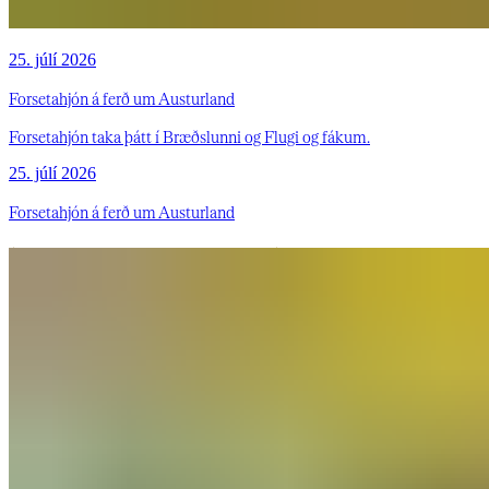
25. júlí 2026
Forsetahjón á ferð um Austurland
Forsetahjón taka þátt í Bræðslunni og Flugi og fákum.
25. júlí 2026
Forsetahjón á ferð um Austurland