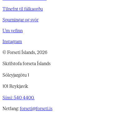
Tilnefnt til fálkaorðu
Spurningar og svör
Um vefinn
Instagram
© Forseti Íslands, 2026
Skrifstofa forseta Íslands
Sóleyjargötu 1
101 Reykjavík
Sími: 540 4400.
Netfang:
forseti@forseti.is