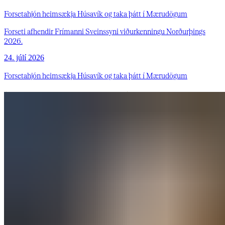
Forsetahjón heimsækja Húsavík og taka þátt í Mærudögum
Forseti afhendir Frímanni Sveinssyni viðurkenningu Norðurþings
2026.
24. júlí 2026
Forsetahjón heimsækja Húsavík og taka þátt í Mærudögum