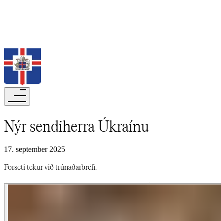
Leita
Nýr sendiherra Úkraínu​​​​‌ ‍ ​‍​‍‌‍ ‌ ​‍‌‍‍‌‌‍‌ ‌‍‍‌‌‍ ‍​‍​‍​ ‍‍​‍​‍‌ ​ ‌‍​‌‌‍ ‍‌‍‍‌‌ ‌​‌ ‍‌​‍ ‍‌‍‍‌‌‍ ​‍​‍​‍ ​​‍​‍‌‍‍​‌ ​‍‌‍‌‌‌‍‌‍​‍​‍​ ‍‍​‍​‍‌‍‍​‌ ‌​‌ ‌​‌ ​​‌ ​ ​‍ ​‍ ‌‍‌‍‌‍ ‌ ​‍‌ ​ ‌‍‌‌‌ ‌​‌‍‍‌​‍ ‌‌‍‍‌‌ ​ ‌‍ ​‌‍​‌‌‍ ‍‌‍‌​‌ ​ ​‍ ‍‌ ‌‍‌‍‌‌‌ ​‍‌‍​ ‌‍‌‌‌‍ ​​‍ ‍‌‍​‌‌ ​​‌ ​​​‍ ‌ ​ ‌ ‌​‌ ‌‌‌‍‌​‌‍‍‌‌‍ ​‍ ‌‍‍‌‌‍ ‍‌ ‌​‌‍‌‌‌‍ ‍‌ ‌​​‍ ‌‍‌‌‌‍‌​‌‍‍‌‌ ‌​​‍ ‌‍ ‌‌‍ ‌‍‌​‌‍‌‌​ ‌‌ ​​‌ ​‍‌‍‌‌‌ ​ ‌‍‌‌‌‍ ‍‌ ‌​‌‍​‌‌ ‌​‌‍‍‌‌‍ ‌‍ ‍​ ‍ ‌‍‍‌‌‍‌​​ ‌‌ ‌​‌​ ​‌ ​‌‌​ ‌‌​ ​ ‌ ‌‍ ‌‍‍‌‌‍ ​‌‌‍‌‌ ‍‌‌ ‍‍‌‍‌​‌ ‍‌‌‌​ ‌ ‌ ​ ‌‌‌‍‍‌‌‌‍​‌​‌‍​ ‍‌‌‌‌‍​ ‍ ‌ ‌​‌ ‍‌‌ ​​‌‍‌‌​ ‌‌‍ ‍‌‍‌‌‌ ‌ ‌ ​ ​ ‍ ‌ ​​‌‍​‌‌ ‌​‌‍‍​​ ‌‌ ‌​‌‍‍‌‌ ‌​‌‍ ​‌‍‌‌​ ‌‍​‍‌‍​‌‌ ​ ‌‍‌‌‌‌‌‌‌ ​‍‌‍ ​​ ‌‌‍‍​‌ ‌​‌ ‌​‌ ​​‌ ​ ​‍‌‌​ ​‍‌​‌‍​‍‌‌​ ​‍‌​‌‍‌‍‌‍‌‍ ‌ ​‍‌ ​ ‌‍‌‌‌ ‌​‌‍‍‌​‍ ‌‌‍‍‌‌ ​ ‌‍ ​‌‍​‌‌‍ ‍‌‍‌​‌ ​ ​‍ ‍‌ ‌‍‌‍‌‌‌ ​‍‌‍​ ‌‍‌‌‌‍ ​​‍ ‍‌‍​‌‌ ​​‌ ​​​‍‌‌​ ​‍‌​‌‍‌ ​ ‌ ‌​‌ ‌‌‌‍‌​‌‍‍‌‌‍ ​‍‌‍‌‍‍‌‌‍‌​​ ‌‌ ‌​‌​ ​‌ ​‌‌​ ‌‌​ ​ ‌ ‌‍ ‌‍‍‌‌‍ ​‌‌‍‌‌ ‍‌‌ ‍‍‌‍‌​‌ ‍‌‌‌​ ‌ ‌ ​ ‌‌‌‍‍‌‌‌‍​‌​‌‍​ ‍‌‌‌‌‍​‍‌‍‌ ‌​‌ ‍‌‌ ​​‌‍‌‌​ ‌‌‍ ‍‌‍‌‌‌ ‌ ‌ ​ ​‍‌‍‌ ​​‌‍​‌‌ ‌​‌‍‍​​ ‌‌ ‌​‌‍‍‌‌ ‌​‌‍ ​‌‍‌‌​‍‌‍‌ ​​‌‍‌‌‌ ​‍‌ ​ ‌ ​​‌‍‌‌‌‍​ ‌ ‌​‌‍‍‌‌ ‌‍‌‍‌‌​ ‌‌ ​​‌ ‌‌‌‍​‍‌‍ ​‌‍‍‌‌ ​ ‌‍‍​‌‍‌‌‌‍‌​​‍​‍‌ ‌
17. september 2025
Forseti tekur við trúnaðarbréfi.​​​​‌ ‍ ​‍​‍‌‍ ‌ ​‍‌‍‍‌‌‍‌ ‌‍‍‌‌‍ ‍​‍​‍​ ‍‍​‍​‍‌ ​ ‌‍​‌‌‍ ‍‌‍‍‌‌ ‌​‌ ‍‌​‍ ‍‌‍‍‌‌‍ ​‍​‍​‍ ​​‍​‍‌‍‍​‌ ​‍‌‍‌‌‌‍‌‍​‍​‍​ ‍‍​‍​‍‌‍‍​‌ ‌​‌ ‌​‌ ​​‌ ​ ​‍ ​‍ ‌‍‌‍‌‍ ‌ ​‍‌ ​ ‌‍‌‌‌ ‌​‌‍‍‌​‍ ‌‌‍‍‌‌ ​ ‌‍ ​‌‍​‌‌‍ ‍‌‍‌​‌ ​ ​‍ ‍‌ ‌‍‌‍‌‌‌ ​‍‌‍​ ‌‍‌‌‌‍ ​​‍ ‍‌‍​‌‌ ​​‌ ​​​‍ ‌ ​ ‌ ‌​‌ ‌‌‌‍‌​‌‍‍‌‌‍ ​‍ ‌‍‍‌‌‍ ‍‌ ‌​‌‍‌‌‌‍ ‍‌ ‌​​‍ ‌‍‌‌‌‍‌​‌‍‍‌‌ ‌​​‍ ‌‍ ‌‌‍ ‌‍‌​‌‍‌‌​ ‌‌ ​​‌ ​‍‌‍‌‌‌ ​ ‌‍‌‌‌‍ ‍‌ ‌​‌‍​‌‌ ‌​‌‍‍‌‌‍ ‌‍ ‍​ ‍ ‌‍‍‌‌‍‌​​ ‌‌ ‌​‌​ ​‌ ​‌‌​ ‌‌​ ​ ‌ ‌‍ ‌‍‍‌‌‍ ​‌‌‍‌‌ ‍‌‌ ‍‍‌‍‌​‌ ‍‌‌‌​ ‌ ‌ ​ ‌‌‌‍‍‌‌‌‍​‌​‌‍​ ‍‌‌‌‌‍​ ‍ ‌ ‌​‌ ‍‌‌ ​​‌‍‌‌​ ‌‌‍ ‍‌‍‌‌‌ ‌ ‌ ​ ​ ‍ ‌ ​​‌‍​‌‌ ‌​‌‍‍​​ ‌‌‍‌​‌‍‌‌‌ ​ ‌‍​ ‌ ​‍‌‍‍‌‌ ​​‌ ‌​‌‍‍‌‌‍ ‌‍ ‍​ ‌‍​‍‌‍​‌‌ ​ ‌‍‌‌‌‌‌‌‌ ​‍‌‍ ​​ ‌‌‍‍​‌ ‌​‌ ‌​‌ ​​‌ ​ ​‍‌‌​ ​‍‌​‌‍​‍‌‌​ ​‍‌​‌‍‌‍‌‍‌‍ ‌ ​‍‌ ​ ‌‍‌‌‌ ‌​‌‍‍‌​‍ ‌‌‍‍‌‌ ​ ‌‍ ​‌‍​‌‌‍ ‍‌‍‌​‌ ​ ​‍ ‍‌ ‌‍‌‍‌‌‌ ​‍‌‍​ ‌‍‌‌‌‍ ​​‍ ‍‌‍​‌‌ ​​‌ ​​​‍‌‌​ ​‍‌​‌‍‌ ​ ‌ ‌​‌ ‌‌‌‍‌​‌‍‍‌‌‍ ​‍‌‍‌‍‍‌‌‍‌​​ ‌‌ ‌​‌​ ​‌ ​‌‌​ ‌‌​ ​ ‌ ‌‍ ‌‍‍‌‌‍ ​‌‌‍‌‌ ‍‌‌ ‍‍‌‍‌​‌ ‍‌‌‌​ ‌ ‌ ​ ‌‌‌‍‍‌‌‌‍​‌​‌‍​ ‍‌‌‌‌‍​‍‌‍‌ ‌​‌ ‍‌‌ ​​‌‍‌‌​ ‌‌‍ ‍‌‍‌‌‌ ‌ ‌ ​ ​‍‌‍‌ ​​‌‍​‌‌ ‌​‌‍‍​​ ‌‌‍‌​‌‍‌‌‌ ​ ‌‍​ ‌ ​‍‌‍‍‌‌ ​​‌ ‌​‌‍‍‌‌‍ ‌‍ ‍​‍‌‍‌ ​​‌‍‌‌‌ ​‍‌ ​ ‌ ​​‌‍‌‌‌‍​ ‌ ‌​‌‍‍‌‌ ‌‍‌‍‌‌​ ‌‌ ​​‌ ‌‌‌‍​‍‌‍ ​‌‍‍‌‌ ​ ‌‍‍​‌‍‌‌‌‍‌​​‍​‍‌ ‌