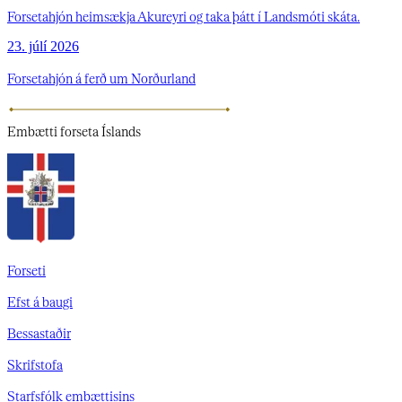
Forsetahjón heimsækja Akureyri og taka þátt í Landsmóti skáta.
23. júlí 2026
Forsetahjón á ferð um Norðurland
Embætti
forseta Íslands
Forseti
Efst á baugi
Bessastaðir
Skrifstofa
Starfsfólk embættisins