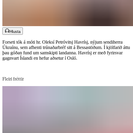
Hlusta
Forseti tók á móti hr. Oleksí Petróvitsj Havrísj, nýjum sendiherra
Úkraínu, sem afhenti trúnaðarbréf sitt á Bessastöðum. Í kjölfarið áttu
þau góðan fund um samskipti landanna. Havrísj er með fyrirsvar
gagnvart Íslandi en hefur aðsetur í Osló.​​​​‌ ‍ ​‍​‍‌‍ ‌ ​‍‌‍‍‌‌‍‌ ‌‍‍‌‌‍ ‍​‍​‍​ ‍‍​‍​‍‌ ​ ‌‍​‌‌‍ ‍‌‍‍‌‌ ‌​‌ ‍‌​‍ ‍‌‍‍‌‌‍ ​‍​‍​‍ ​​‍​‍‌‍‍​‌ ​‍‌‍‌‌‌‍‌‍​‍​‍​ ‍‍​‍​‍‌‍‍​‌ ‌​‌ ‌​‌ ​​‌ ​ ​‍ ​‍ ‌‍‌‍‌‍ ‌ ​‍‌ ​ ‌‍‌‌‌ ‌​‌‍‍‌​‍ ‌‌‍‍‌‌ ​ ‌‍ ​‌‍​‌‌‍ ‍‌‍‌​‌ ​ ​‍ ‍‌ ‌‍‌‍‌‌‌ ​‍‌‍​ ‌‍‌‌‌‍ ​​‍ ‍‌‍​‌‌ ​​‌ ​​​‍ ‌ ​ ‌ ‌​‌ ‌‌‌‍‌​‌‍‍‌‌‍ ​‍ ‌‍‍‌‌‍ ‍‌ ‌​‌‍‌‌‌‍ ‍‌ ‌​​‍ ‌‍‌‌‌‍‌​‌‍‍‌‌ ‌​​‍ ‌‍ ‌‌‍ ‌‍‌​‌‍‌‌​ ‌‌ ​​‌ ​‍‌‍‌‌‌ ​ ‌‍‌‌‌‍ ‍‌ ‌​‌‍​‌‌ ‌​‌‍‍‌‌‍ ‌‍ ‍​ ‍ ‌‍‍‌‌‍‌​​ ‌‌ ‌​‌​ ​‌ ​‌‌​ ‌‌​ ​ ‌ ‌‍ ‌‍‍‌‌‍ ​‌‌‍‌‌ ‍‌‌ ‍‍‌‍‌​‌ ‍‌‌‌​ ‌ ‌ ​ ‌‌‌‍‍‌‌‌‍​‌​‌‍​ ‍‌‌‌‌‍​ ‍ ‌ ‌​‌ ‍‌‌ ​​‌‍‌‌​ ‌‌‍ ‍‌‍‌‌‌ ‌ ‌ ​ ​ ‍ ‌ ​​‌‍​‌‌ ‌​‌‍‍​​ ‌‌ ​​‌‍​‌‌‍‌ ‌‍‌‌‌​​‍‌ ‌‌‌‍‍‌‌‍ ​‌‍‌​‌‍‌‌‌ ​‍​‍‌‌​ ‌‌‌​​‍‌‌ ‌‍‍ ‌‍‌‌‌ ‍‌​‍‌‌​ ​ ‌​‌​​‍‌‌​ ​ ‌​‌​​‍‌‌​ ​‍​ ​‍‌ ​‍‌‍‍‌‌‍​ ‌‍‍​‌ ‌​‌‍‌‌‌ ‍​‌ ‌​​‍ ‌‌ ‌‍‌ ‌‌​ ​​‌‍​ ‌‍ ​ ​‌‌‍‍‍​ ‌ ‌‍‌‍​‍‌‌​ ​‍​ ​‍​‍‌‌​ ‌‌‌​‌​​‍ ‍‌‍​ ‌‍ ‌‍ ‍‌ ‌​‌‍‌‌‌‍ ‍‌ ‌​​‍‌‌​ ‌‌‌​​‍‌‌ ‌‍‍ ‌‍‌‌‌ ‍‌​‍‌‌​ ​ ‌​‌​​‍‌‌​ ​ ‌​‌​​‍‌‌​ ​‍​ ​‍‌‍‌‍‌‍‌‍‌‍​ ‌‍‌‌​ ‍​​ ‌‍​ ​ ‌‍‌​​ ​​​ ‌‌​ ​ ​ ​​​‍‌‌​ ​‍​ ​‍​‍‌‌​ ‌‌‌​‌​​‍ ‍‌‍​ ‌‍‍​‌‍‍‌‌‍ ​‌‍‌​‌ ​‍‌‍‌‌‌‍ ‍​‍‌‌​ ‌‌‌​​‍‌‌ ‌‍‍ ‌‍‌‌‌ ‍‌​‍‌‌​ ​ ‌​‌​​‍‌‌​ ​ ‌​‌​​‍‌‌​ ​‍​ ​‍​ ​​‌‍‌‍‌‍​‍‌‍‌‌​ ‌‌‌‍‌​‌‍​‍‌‍‌‌​ ​‌​ ​​​ ‍‌‌‍​‍​‍‌‌​ ​‍​ ​‍​‍‌‌​ ‌‌‌​‌​​‍ ‍‌ ‌​‌‍‌‌‌ ‍​‌ ‌​​ ‌‍​‍‌‍​‌‌ ​ ‌‍‌‌‌‌‌‌‌ ​‍‌‍ ​​ ‌‌‍‍​‌ ‌​‌ ‌​‌ ​​‌ ​ ​‍‌‌​ ​‍‌​‌‍​‍‌‌​ ​‍‌​‌‍‌‍‌‍‌‍ ‌ ​‍‌ ​ ‌‍‌‌‌ ‌​‌‍‍‌​‍ ‌‌‍‍‌‌ ​ ‌‍ ​‌‍​‌‌‍ ‍‌‍‌​‌ ​ ​‍ ‍‌ ‌‍‌‍‌‌‌ ​‍‌‍​ ‌‍‌‌‌‍ ​​‍ ‍‌‍​‌‌ ​​‌ ​​​‍‌‌​ ​‍‌​‌‍‌ ​ ‌ ‌​‌ ‌‌‌‍‌​‌‍‍‌‌‍ ​‍‌‍‌‍‍‌‌‍‌​​ ‌‌ ‌​‌​ ​‌ ​‌‌​ ‌‌​ ​ ‌ ‌‍ ‌‍‍‌‌‍ ​‌‌‍‌‌ ‍‌‌ ‍‍‌‍‌​‌ ‍‌‌‌​ ‌ ‌ ​ ‌‌‌‍‍‌‌‌‍​‌​‌‍​ ‍‌‌‌‌‍​‍‌‍‌ ‌​‌ ‍‌‌ ​​‌‍‌‌​ ‌‌‍ ‍‌‍‌‌‌ ‌ ‌ ​ ​‍‌‍‌ ​​‌‍​‌‌ ‌​‌‍‍​​ ‌‌ ​​‌‍​‌‌‍‌ ‌‍‌‌‌​​‍‌ ‌‌‌‍‍‌‌‍ ​‌‍‌​‌‍‌‌‌ ​‍​‍‌‌​ ‌‌‌​​‍‌‌ ‌‍‍ ‌‍‌‌‌ ‍‌​‍‌‌​ ​ ‌​‌​​‍‌‌​ ​ ‌​‌​​‍‌‌​ ​‍​ ​‍‌ ​‍‌‍‍‌‌‍​ ‌‍‍​‌ ‌​‌‍‌‌‌ ‍​‌ ‌​​‍ ‌‌ ‌‍‌ ‌‌​ ​​‌‍​ ‌‍ ​ ​‌‌‍‍‍​ ‌ ‌‍‌‍​‍‌‌​ ​‍​ ​‍​‍‌‌​ ‌‌‌​‌​​‍ ‍‌‍​ ‌‍ ‌‍ ‍‌ ‌​‌‍‌‌‌‍ ‍‌ ‌​​‍‌‌​ ‌‌‌​​‍‌‌ ‌‍‍ ‌‍‌‌‌ ‍‌​‍‌‌​ ​ ‌​‌​​‍‌‌​ ​ ‌​‌​​‍‌‌​ ​‍​ ​‍‌‍‌‍‌‍‌‍‌‍​ ‌‍‌‌​ ‍​​ ‌‍​ ​ ‌‍‌​​ ​​​ ‌‌​ ​ ​ ​​​‍‌‌​ ​‍​ ​‍​‍‌‌​ ‌‌‌​‌​​‍ ‍‌‍​ ‌‍‍​‌‍‍‌‌‍ ​‌‍‌​‌ ​‍‌‍‌‌‌‍ ‍​‍‌‌​ ‌‌‌​​‍‌‌ ‌‍‍ ‌‍‌‌‌ ‍‌​‍‌‌​ ​ ‌​‌​​‍‌‌​ ​ ‌​‌​​‍‌‌​ ​‍​ ​‍​ ​​‌‍‌‍‌‍​‍‌‍‌‌​ ‌‌‌‍‌​‌‍​‍‌‍‌‌​ ​‌​ ​​​ ‍‌‌‍​‍​‍‌‌​ ​‍​ ​‍​‍‌‌​ ‌‌‌​‌​​‍ ‍‌ ‌​‌‍‌‌‌ ‍​‌ ‌​​‍‌‍‌ ​​‌‍‌‌‌ ​‍‌ ​ ‌ ​​‌‍‌‌‌‍​ ‌ ‌​‌‍‍‌‌ ‌‍‌‍‌‌​ ‌‌ ​​‌ ‌‌‌‍​‍‌‍ ​‌‍‍‌‌ ​ ‌‍‍​‌‍‌‌‌‍‌​​‍​‍‌ ‌
Fleiri fréttir