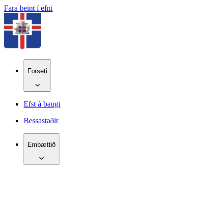
Fara beint í efni
Forseti
Efst á baugi
Bessastaðir
Embættið
IS
EN