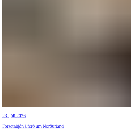
23. júlí 2026
Forsetahjón á ferð um Norðurland